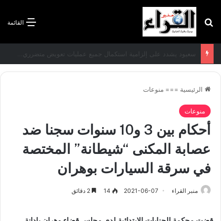
بحث عن
القائمة
سعيود يشدد على إلزامية استكمال جميع عمليات تعويض متضرري حرائق الغابات قبل نهاية شهر أوت
الرئيسية
===
منوعات
منوعات
أحكام بين 3 و10 سنوات سجنا ضد
عصابة المكنى “شيطانة” المختصة
في سرقة السيارات بوهران
منبر القراء
2021-06-07
14
2 دقائق
قضت محكمة الجنايات الابتدائية لدى مجلس قضاء وهران بإدانة