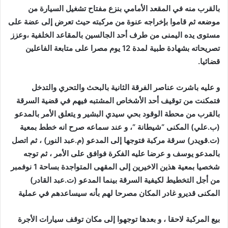
بالقرب منه في المقعد الأمامي بنزع مفتاح تشغيل السيارة من
موضعه ثم قاموا بإخراجه عنوة من مركبته حيث تعرض إلى عضة على
مستوى يده اليمنى من طرف أحد الجالسين بالمقاعد الخلفية ،وعزز
تصريحاته بشهادة طبية لمدة 12 يوم مصرا على متابعة الفاعلين
قضائيا.
و عليه باشرت عناصر الفرقة الثانية بالبحث والتحري والتدخل
فتمكنت من توقيف أحد الأشخاص المشتبه فيهم في قضية السرقة
بالقرب من محطة الوقود بحي سيدي البشير و يتعلق الأمر بالمدعو
(ب.علي) المكنى “شيطانة “، و عند سماعه صرح انه خطط بمعية
(ت.قويدر) سرقة مركبة فتوجها إلى المدعو (م.عبد النور) ، ثم اتصل
بالمدعو يوسف و عرضا عليه الفكرة فوافق على الأمر ، ثم توجه
شخصيا بمعية هذين الاخيرين إلى المقهى المتواجدة بساحة 1 نوفمبر
من أجل التخطيط لكيفية السرقة بينما المدعو (ت.عبد القادر)
المكنى قديرو غادر المكان مصرحا لهم بأنه سيساعدهم في عملية
بيع المركبة لاحقا ، و بعدها توجهوا إلى مكان توقف سيارات الأجرة