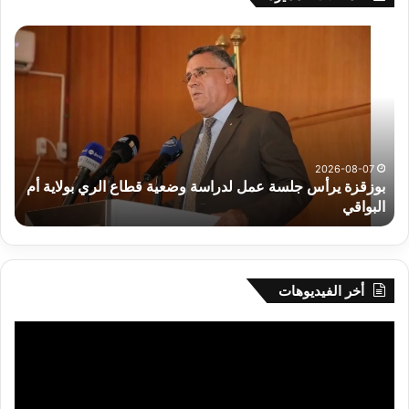
رهان
على
الادماج
المبكّر
للمتمدرسين
المصابين
بداء
التوحد
2026-0
 يرأس جلسة عمل لدراسة وضعية قطاع الري بولاية أم
026-08-07
ي
رهان على ال
أخر الفيديوهات