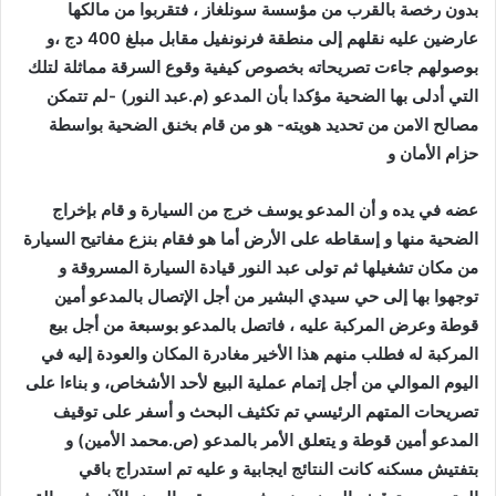
بدون رخصة بالقرب من مؤسسة سونلغاز ، فتقربوا من مالكها
عارضين عليه نقلهم إلى منطقة فرنونفيل مقابل مبلغ 400 دج ،و
بوصولهم جاءت تصريحاته بخصوص كيفية وقوع السرقة مماثلة لتلك
التي أدلى بها الضحية مؤكدا بأن المدعو (م.عبد النور) -لم تتمكن
مصالح الامن من تحديد هويته- هو من قام بخنق الضحية بواسطة
حزام الأمان و
عضه في يده و أن المدعو يوسف خرج من السيارة و قام بإخراج
الضحية منها و إسقاطه على الأرض أما هو فقام بنزع مفاتيح السيارة
من مكان تشغيلها ثم تولى عبد النور قيادة السيارة المسروقة و
توجهوا بها إلى حي سيدي البشير من أجل الإتصال بالمدعو أمين
قوطة وعرض المركبة عليه ، فاتصل بالمدعو بوسبعة من أجل بيع
المركبة له فطلب منهم هذا الأخير مغادرة المكان والعودة إليه في
اليوم الموالي من أجل إتمام عملية البيع لأحد الأشخاص، و بناءا على
تصريحات المتهم الرئيسي تم تكثيف البحث و أسفر على توقيف
المدعو أمين قوطة و يتعلق الأمر بالمدعو (ص.محمد الأمين) و
بتفتيش مسكنه كانت النتائج ايجابية و عليه تم استدراج باقي