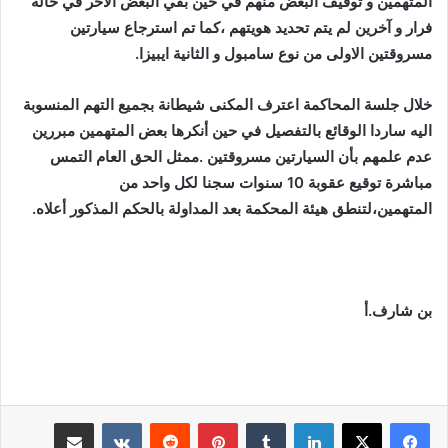
المتهمين و توقيف البعض منهم في حين بقي البعض الآخر في حالة
فرار و آخرين لم يتم تحديد هويتهم ،كما تم استرجاع سيارتين
مسروقتين الاولى من نوع سامبول و الثانية ايبيزا.
خلال جلسة المحاكمة اعترف المكنى شيطانة بجميع التهم المنسوبة
اليه ساردا الوقائع بالتفصيل في حين أنكرها بعض المتهمين مبررين
عدم علمهم بأن السيارتين مسروقتين .ممثل الحق العام التمس
مباشرة توقيع عقوبة 10 سنوات سجنا لكل واحد من
المتهمين،لتنطق هيئة المحكمة بعد المداولة بالحكم المذكور أعلاه.
بن شارف.أ
لينكدإن
بينتيريست
مشاركة عبر البريد