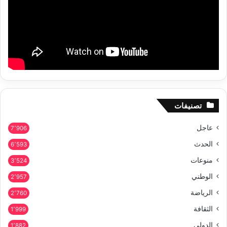
تصنيفات
عاجل
7٬906
الحدث
6٬593
منوعات
3٬524
الوطني
2٬957
الرياضة
2٬760
الثقافة
1٬999
الدولي
1٬882