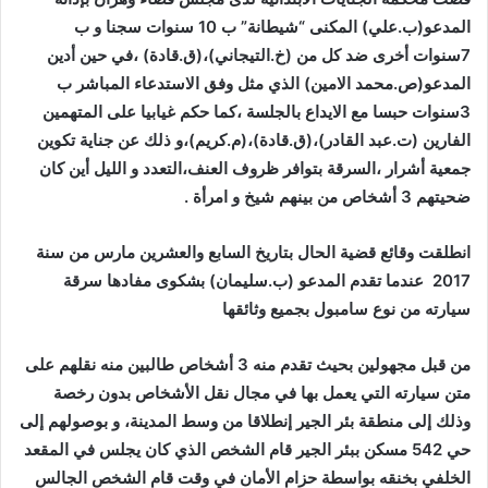
المدعو(ب.علي) المكنى “شيطانة” ب 10 سنوات سجنا و ب
7سنوات أخرى ضد كل من (خ.التيجاني)،(ق.قادة) ،في حين أدين
المدعو(ص.محمد الامين) الذي مثل وفق الاستدعاء المباشر ب
3سنوات حبسا مع الايداع بالجلسة ،كما حكم غيابيا على المتهمين
الفارين (ت.عبد القادر)،(ق.قادة)،(م.كريم)،و ذلك عن جناية تكوين
جمعية أشرار ،السرقة بتوافر ظروف العنف،التعدد و الليل أين كان
ضحيتهم 3 أشخاص من بينهم شيخ و امرأة .
انطلقت وقائع قضية الحال بتاريخ السابع والعشرين مارس من سنة
2017 عندما تقدم المدعو (ب.سليمان) بشكوى مفادها سرقة
سيارته من نوع سامبول بجميع وثائقها
من قبل مجهولين بحيث تقدم منه 3 أشخاص طالبين منه نقلهم على
متن سيارته التي يعمل بها في مجال نقل الأشخاص بدون رخصة
وذلك إلى منطقة بئر الجير إنطلاقا من وسط المدينة، و بوصولهم إلى
حي 542 مسكن ببئر الجير قام الشخص الذي كان يجلس في المقعد
الخلفي بخنقه بواسطة حزام الأمان في وقت قام الشخص الجالس