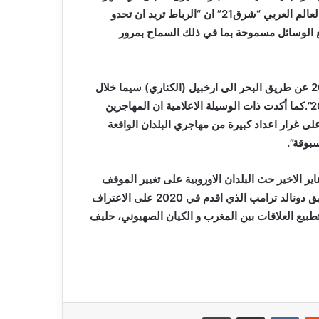
فبراير الاخير دون الافصاح عن هويتهم لموقع إعلامي مختص في العالم العربي “شرق21” ان “الرباط تريد ان تحدو
يع الوسائل مسموحة بما في ذلك السماح بمرور
وأضاف ذات الموقع ان “23.023 مهاجرا قد وصلوا في سنة 2020 عن طريق البحر الى ارخبيل (الكناري) سيما خلال
الثلاثي الاخير و هو رقم سجل ارتفاعا ب757 % مقارنة بسنة 2019”.كما أكدت ذات الوسيلة الاعلامية ان المهاجرين
ناري “قد انطلقوا على غرار اعداد كبيرة من مهاجري البلدان الواقعة
بوقة”.
 رئيس الدبلوماسية المغربية ناصر بوريطة قد حاول في 15 يناير الاخير حث البلدان الاوروبية على تغيير الموقف
بخصوص ملف الصحراء الغربية و الاقتداء بالرئيس الامريكي السابق دونالد ترامب الذي اقدم في 2020 على الاعتراف
طبيع العلاقات بين المغرب و الكيان الصهيوني، حليف
ريست
مشاركة عبر البريد
طباعة