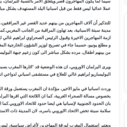
عاما
سيما لما يكون المهاجرون قصر.ويتعلق الامر بالنسبة للبرلمان، ب
عملا عدائيا ليس فقط من قبل اسبانيا البلد المستهدف بشكل مباشر
اطن
للتذكير أن آلاف المهاجرين من بينهم عديد القصر غير المرافقين، ق
مدينة سبتة الاسبانية، بعد تهاون المراقبة من الجانب المغربي.كم
ازمة المهاجرين الاخيرة وقبول الرئيس الصحراوي ابراهيم غالي لتل
و مطلع يونيو، حسبما جاء في تصريح لوزير الشؤون الخارجية الم
من بينهم اطفال، مرده بشكل مباشر الى كون زعيم جبهة البوليسار
ويرى البرلمان الاوروبي، ان هذه الوضعية قد “اثارها المغرب بس
البوليساريو ابراهيم غالي للعلاج في مستشفى اسباني لدواعي انسا
وردت اسبانيا في مايو الاخير، مؤكدة ان المغرب يستعمل ورقة اله
بخصوص مسالة الصحراء الغربية، كما ان اللائحة التي اقرها الب
بان الحدود الجنوبية لإسبانيا هي ايضا حدود للاتحاد الاوروبي.كم
سلامة سبتة تخص الاتحاد الاوروبي باسره، لان المدينة ذات الاست
ويعتبر استعمال المغرب لورقة المهاجرين لأغراض سياسية، ليس 