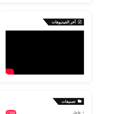
تحت
خدمة
المو
أخر الفيديوهات
تصنيفات
عاجل
7٬906