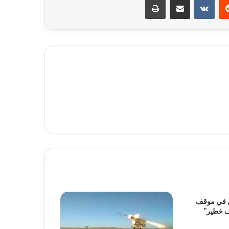
ول في موقف
ف خطير”