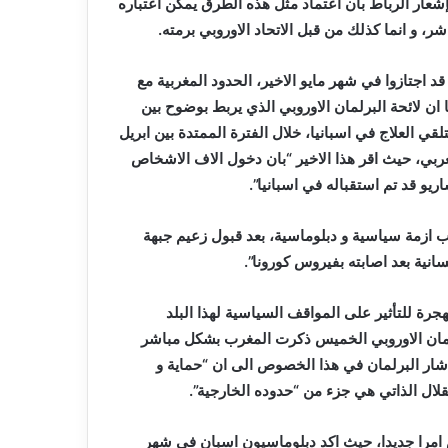
الحملة
إشعار الرباط بان اعتماد مثل هذه الطرق يمكن اعتباره
التدريبية
، و انما كذلك من قبل الاتحاد الاوروبي برمته.
“صيف-2026”
د اجتازوا في شهر مايو الاخير، الحدود المغربية مع
ا ان لائحة البرلمان الاوروبي الذي يربط بوضوح بين
قي العلاج في اسبانيا، خلال الفترة الممتدة بين ابريل
غربي، حيث اقر هذا الاخير “بان دخول الاف الاشخاص
يو قد تم استقباله في اسبانيا”.
بب ازمة سياسية و دبلوماسية، بعد قبول زعيم جبهة
نية بعد اصابته بفيروس كورونا”.
جرة للتأثير على المواقف السياسية لهذا البلد
رلمان الاوروبي الخميس ذكرت المغرب بشكل مباشر
ا اشار البرلمان في هذا الخصوص الى ان “حماية و
قلال الذاتي هي جزء من “حدوده الخارجية”.
امرا جديدا، حيث اكد دبلوماسيون اسبان في شهر