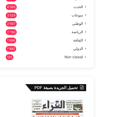
الحدث
6٬593
منوعات
3٬524
الوطني
2٬957
الرياضة
2٬760
الثقافة
1٬999
الدولي
1٬882
Non classé
120
تحميل الجريدة بصيغة PDF