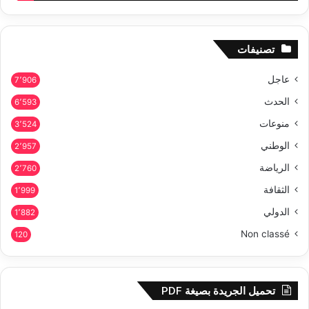
تصنيفات
عاجل
7٬906
الحدث
6٬593
منوعات
3٬524
الوطني
2٬957
الرياضة
2٬760
الثقافة
1٬999
الدولي
1٬882
Non classé
120
تحميل الجريدة بصيغة PDF