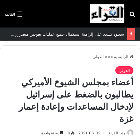
بحث عن
القائمة
سعيود يشدد على إلزامية استكمال جميع عمليات تعويض متضرري حرائق الغابات قبل نهاية شهر أوت
الرئيسية
===
الدولي
الدولي
أعضاء بمجلس الشيوخ الأميركي
يطالبون بالضغط على إسرائيل
لإدخال المساعدات وإعادة إعمار
غزة
منبر القراء
2021-06-02
9
دقيقة واحدة