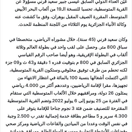
عُيِّن العداء الدولي السابق عيسى جبير سعيد قرني مسؤولا عن
القرية المتوسطية، تحسبا للنسخة الـ19 من ألعاب البحر الأبيض
المتوسط، المقررة الصيف المقبل بوهران، وفق ما كشفت عنه
وكالة الأنباء الجزائرية يوم الثلاثاء من اللجنة المنظمة للحدث.
وكان سعيد قرني (45 سنة)، خلال مشوراه الرياضي، متخصصًا في
سباق 800 متر. وحصل على لقب واحد في بطولة العالم وثلاثة
ألقاب في البطولة الإفريقية، وهو أيضا صاحب الرقم القياسي
الجزائري السابق في 800 م بتوقيت قدره 1 دقيقة و43 ث و09 جزء
لكنه تحطم من طرف توفيق مخلوفي.وستكون القرية المتوسطية،
التي اكتملت أشغالها بنسبة 100 بالمائة في انتظار الانتهاء من
تجهيزها، مقرا لإقامة الرياضيين، وعددهم أكثر من 4.000 رياضي
يمثلون 26 دولة، ومرافقيهم خلال الألعاب المتوسطية التي ستقام
في الفترة من 25 يونيو إلى 6 يوليو 2022.وتضم القرية المتوسطية
المقترحة للتصنيف ضمن فئة 3 نجوم جناحا للإقامة يتوفر على
4.300 سرير و 5 مطاعم بطاقة خدمة إجمالية تقدر ب 2.500 وجبة
في نفس الوقت وعددا من الميادين والقاعات الرياضية ومركز صحي
وفضاءات للأنشطة التجارية ومسرح للهواء الطلق ومرافق خدماتية