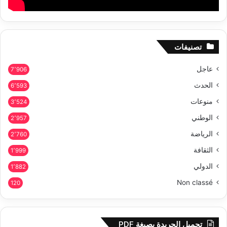
تصنيفات
عاجل
7٬906
الحدث
6٬593
منوعات
3٬524
الوطني
2٬957
الرياضة
2٬760
الثقافة
1٬999
الدولي
1٬882
Non classé
120
تحميل الجريدة بصيغة PDF