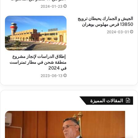
2024-01-23
الجيش و الجمارك يحبطان ترويج
13850 قرص مهلوس بوهران
2024-03-01
إطلاق الدراسات لإنجاز مشروع
منطقة شحن في مطار تمنراست
في 2024
2023-06-13
المقالات المميزة
بوزقزة
رها
يرأس
على
جلسة
الاد
عمل
المب