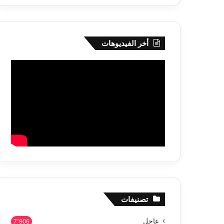
أخر الفيديوهات
تصنيفات
عاجل
7٬906