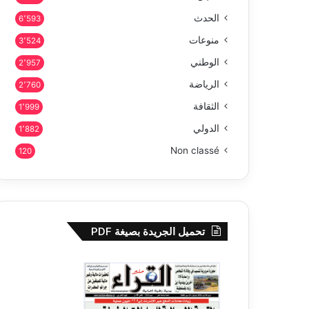
الحدث
6٬593
منوعات
3٬524
الوطني
2٬957
الرياضة
2٬760
الثقافة
1٬999
الدولي
1٬882
Non classé
120
تحميل الجريدة بصيغة PDF