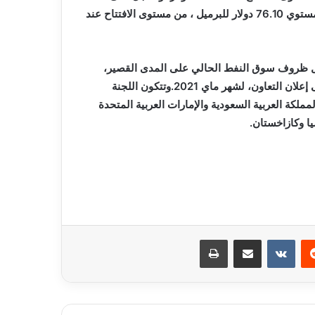
مستوي عند 74.97 دولار، وصعد خام برنت بأكثر من 0.6% إلى مستوي 76.10 دولار للبرميل ، من مستوى الافتتاح عند
ول ظروف سوق النفط الحالي على المدى القصير،
وكذا مستوى الامتثال لالتزامات خفض الإنتاج للدول الموقعة على إعلان التعاون، لشهر ماي 2021.وتتكون اللجنة
ملكة العربية السعودية والإمارات العربية المتحدة
يا وكازاخستان.
ريست
مشاركة عبر البريد
طباعة