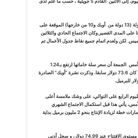
عاما
الجمعة تأجيل الاجتماع الوزاري ال18 لأوبك+، الذي كان مقررا اليوم، إلى الاثنين القادم 5 جويلية ، حسب ما علم لدى
وسيخصص الاجتماع الوزاري الـ 18 لدول اوبك+، التي تضم 23 دولة (13 دولة من أوبك و10 من خارجها) الموقعة على
على المدى القصير.وكان الاجتماع الحادي والثلاثين
ميس. لكن ولعدم اتمام جميع نقاط جدول الأعمال تم
أمس
الجمعة أن سعر سلة خاماتها ارتفع بـ1.24
دولار.واستقر سعر النفط اليوم عند 74.84 دولار للبرميل، بعد أن كان 73.6 دولار سابقا. وذكرت نشرة “أوبك” الصادرة
ليوم الرابع على التوالي، على وشك ملامسة أعلى
، يأتي هذا قبل استكمال الاجتماع الشهري
لتحالف أوبك +، والذي تم تأجيله لمدة 24 ساعة بعدما رفضت الإمارات خطة لزيادة الإنتاج بنحو 2 مليون برميل بداية
وارتفع الخام الأمريكي بنسبة 0.7% إلى مستوي 75.51 دولار، من مستوى الافتتاح عند 74.99 دولار، و سجل أدنى