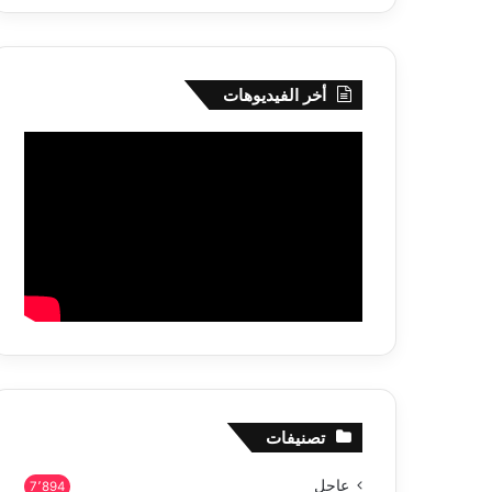
أخر الفيديوهات
تصنيفات
عاجل
7٬894