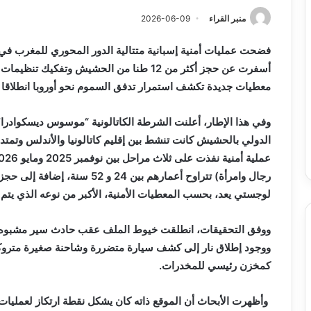
منبر القراء
2026-06-09
فضحت عمليات أمنية إسبانية متتالية الدور المحوري للمغرب في ت
أسفرت عن حجز أكثر من 12 طنا من الحشيش وت
معطيات جديدة تكشف استمرار تدفق السموم نحو أوروبا انطلاقا 
وفي هذا الإطار، أعلنت الشرطة الكاتالونية “موسوس ديسكوادرا
الدولي بالحشيش كانت تنشط بين إقليم كاتالونيا والأندلس وتمتد 
لوجستي يعد، بحسب المعطيات الأمنية، الأكبر من نوعه الذي يتم ا
ووفق التحقيقات، انطلقت خيوط الملف عقب حادث سير مشبوه في
ووجود إطلاق نار إلى كشف سيارة متضررة وشاحنة صغيرة متروك
كمخزن رئيسي للمخدرات.
وأظهرت الأبحاث أن الموقع ذاته كان يشكل نقطة ارتكاز لعمليات