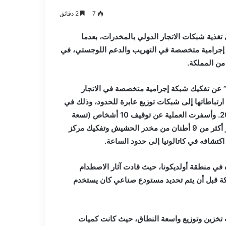
7
2 دقائق
غذية شبكات الاتجار الدولي بالمخدرات، بعدما
فكيك تنظيمات إجرامية متخصصة في التهريب والدعم اللوجستي، في
من المملكة.
” عن تفكيك شبكة إجرامية متخصصة في الاتجار
ارتباطاتها إلى شبكات توزيع عابرة للحدود، وذلك في
عملية أمنية نفذت على ثلاث مراحل بين نوفمبر 2025 ومايو 2026. وأسفرت العملية عن توقيف 10 أشخاص (تسعة
رجال وامرأة) تتراوح أعمارهم بين 24 و 52 سنة، إضافة إلى حجز أكثر من 9 أطنان من مخدر الحشيش وتفكيك مركز
كتشافه في كاتالونيا إلى حدود الساعة.
 منطقة أولديكونا، حيث قادت آثار الاصطدام
ة قبل أن يتم تحديد مستودع صناعي كان يستخدم
 تخزين وتوزيع واسعة النطاق، حيث كانت كميات