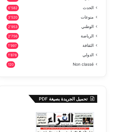
الحدث
6٬582
منوعات
3٬520
الوطني
2٬953
الرياضة
2٬756
الثقافة
1٬997
الدولي
1٬878
Non classé
120
تحميل الجريدة بصيغة PDF