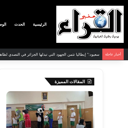
الرئيسية
الحدث
الوط
أخبار عاجلة
سعيود:” إيطاليا تثمن الجهود التي تبذلها الجزائر في التصدي لظاه
المقالات المميزة
جيجل:
سحب
انطلاق
قرعة
فعاليات
الدور
المخيم
التم
الصيفي
لأبط
لفائدة
إفريق