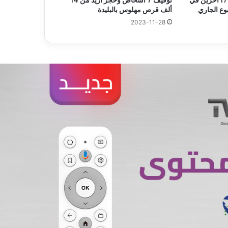
وفاة 53 شخصا وإصابة 178 آخرين في
توقيف 7 أشخاص وحجز أزيد من 14
وع الجاري
ألف قرص مهلوس بالبليدة
2023-11-28