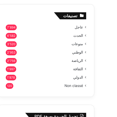
تصنيفات
عاجل
7٬894
الحدث
6٬582
منوعات
3٬520
الوطني
2٬953
الرياضة
2٬756
الثقافة
1٬997
الدولي
1٬878
Non classé
120
تحميل الجريدة بصيغة PDF