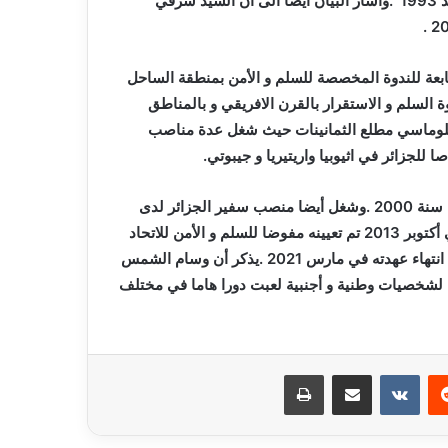
التي ترأست اليابان أشغالها الى جانب شركاء أفارقة و دوليين منذ 1993″.وأشار البيان ايضا الى أن السيد شرقي
ابعة للندوة المخصصة للسلم و الأمن بمنطقة الساحل
لسلم و الاستقرار بالقرن الافريقي و بالمناطق
دبلوماسي مطلع الثمانينات حيث شغل عدة مناصب
كما ساهم في صياغة الاتفاق المكرس للهدنة بين اثيوبيا و اريتيريا سنة 2000 .وشغل أيضا منصب سفير الجزائر لدى
الاتحاد الافريقي ليشرف على نفس المهمة بجنيف و موسكو.وفي أكتوبر 2013 تم تعيينه مفوضا للسلم و الأمن للاتحاد
الافريقي ثم اعادة انتخابه لذات المنصب في يناير 2017 الى غاية انتهاء عهدته في مارس 2021 .يذكر أن وسام الشمس
ة ويتم اسدائه لشخصيات وطنية و أجنبية لعبت دورا هاما في مختلف
ريست
مشاركة عبر البريد
طباعة