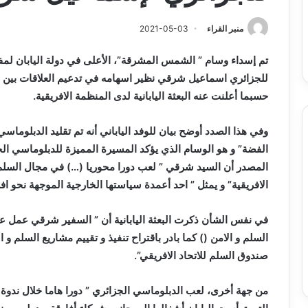
س
الدين
ب قرعة الدور التمهيدي لأبطال
2026-08-03
فدرالية
لكحل
ريقيا وكأس الكونفدرالية يوم الخميس
نادي وفاق سطيف يض
منبر القراء
2021-05-03
لقاهرة
الدين لكحل
ميس
تم إسداء وسام ” الشمس المشرقة”، الأعلى في دولة اليابان لمفو
اهرة
للجزائري اسماعيل شرقي نظير اسهامه في تدعيم العلاقات بين الي
حسبما أعلنت عنه البعثة اليابانية لدى المنظمة الافريقية.
وفي هذا الصدد أوضح بيان للوفد الياباني أنه تم تقليد الدبلوم
الفضة” و هو الوسام الذي يؤكد المسيرة المميزة للدبلوماسي الج
المصدر أن السيد شرقي ” لعب دورا محوريا (…) في مجال السلم و 
الافريقية” و يمثل ” احد أعمدة سياستها الخارجية الموجهة نحو افري
في نفس الشأن ذكرت البعثة اليابانية أن ” السفير شرقي عمل على
السلم و الامن () كما بادر باقتراح تنفيذ و تقييم مشاريع السلم و
صندوق السلم للاتحاد الافريقي”.
من جهة أخرى، لعب الدبلوماسي الجزائري ” دورا هاما خلال ندوة ط