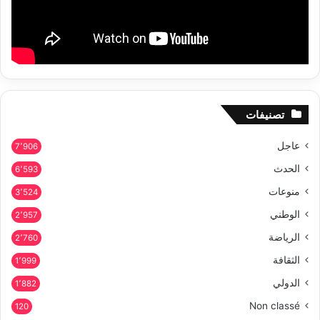
تصنيفات
عاجل
7٬906
الحدث
6٬593
منوعات
3٬524
الوطني
2٬957
الرياضة
2٬760
الثقافة
1٬999
الدولي
1٬882
Non classé
120