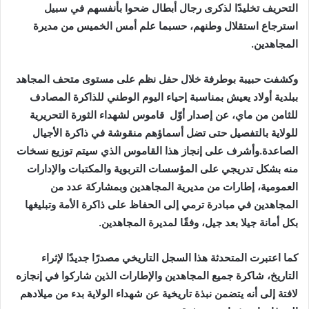
التحريف تخليدًا لذكرى رجال أبطال ضحوا بأنفسهم في سبيل
استرجاع استقلال وطنهم، حسبما علم أمس الخميس من مديرة
المجاهدين.
وكشفت حبيبة بوطرفة خلال حفل نظم على مستوى متحف المجاهد
ببلدية أولاد يعيش بمناسبة إحياء اليوم الوطني للذاكرة المصادف
للثامن من ماي، عن إصدار أوّل قاموس لشهداء الثورة التحريرية
للولاية بالتفصيل حتى تضل أسماؤهم منقوشة في ذاكرة الأجيال
الصاعدة.وأشرف على إنجاز هذا القاموس الذي سيتم توزيع نسخات
منه بشكل تدريجي على المؤسسات التربوية والمكتبات والإدارات
العمومية، إطارات من مديرية المجاهدين وبمشاركة عدد من
المجاهدين في مبادرة ترمي إلى الحفاظ على ذاكرة الأمة وتبليغها
بكل أمانة جيلا بعد جيل، وفقًا لمديرة المجاهدين.
كما اعتبرت المتحدثة هذا السجل التاريخي مصدرًا جديدًا لإثراء
التاريخ، شاكرة جميع المجاهدين والإطارات الذين شاركوا في إنجازه
لافتة إلى أنه يتضمن نبذة تاريخية عن شهداء الولاية بدء من ميلادهم