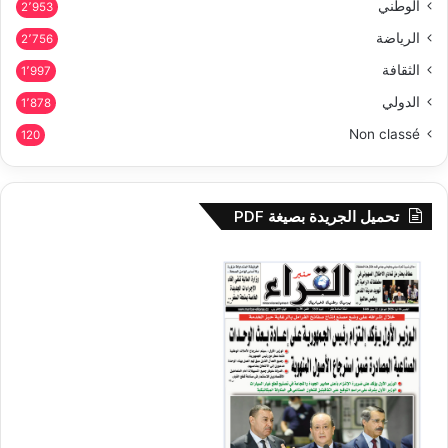
الوطني
2٬953
الرياضة
2٬756
الثقافة
1٬997
الدولي
1٬878
Non classé
120
تحميل الجريدة بصيغة PDF