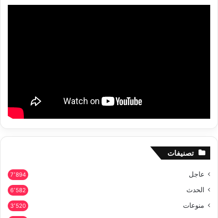
تصنيفات
عاجل
7٬894
الحدث
6٬582
منوعات
3٬520