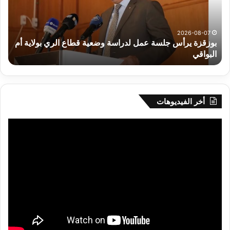
لدراسة
للم
وضعية
الم
قطاع
بداء
الري
الت
2026-08-07
بوزقزة يرأس جلسة عمل لدراسة وضعية قطاع الري بولاية أم
بولاية
البواقي
ر
أم
البواقي
أخر الفيديوهات