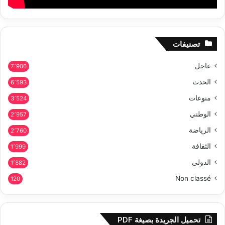
تصنيفات
عاجل
7٬906
الحدث
6٬593
منوعات
3٬524
الوطني
2٬957
الرياضة
2٬760
الثقافة
1٬999
الدولي
1٬882
Non classé
120
تحميل الجريدة بصيغة PDF