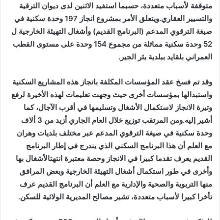
متوقفة لأسباب متعددة، حسبما استفيد الاثنين لدى ديوان الترقية
والتسيير العقاري.ويتعلق الأمر بمشروع انجاز 197 وحدة سكنية في
صيغة الترقوي المدعم (البرنامج القديم) وأشغال التهيئة الخارجية ل
52 وحدة سكنية مماثلة من مجموع 154 وحدة على مستوى القطب
العمراني بلقايد ببلدية بئر الجير.
وقد تم فسخ عقد المؤسسات المكلفة بانجاز هذه المشاريع السكنية
واستبدالها بمؤسسات أخرى حيث وجهت تعليمات لهذه الأخيرة لرفع
وتيرة الانجاز لاستكمال الأشغال وتسليمها في أقرب الآجال، كما
أشير إليه.ومن المرتقب توزيع خلال العام الجاري أزيد من 3 ألاف
وحدة سكنية في صيغة الترقوي المدعم عبر مختلف بلديات وهران
مع العلم أن هذا البرنامج السكني الذي يندرج في إطار البرنامج
القديم يعرف تقدما كبيرا في الانجاز وحصة معتبرة انتهتالأشغال بها
وأخرى في طور استكمال أشغال التهيئة الخارجية وبعض المرافق
منها التربوية والصحية والإدارية مع العلم أن البرنامج القديم عرف
تأخرا كبيرا لأسباب متعددة، تشير مصالح المديرية الولائية للسكن.