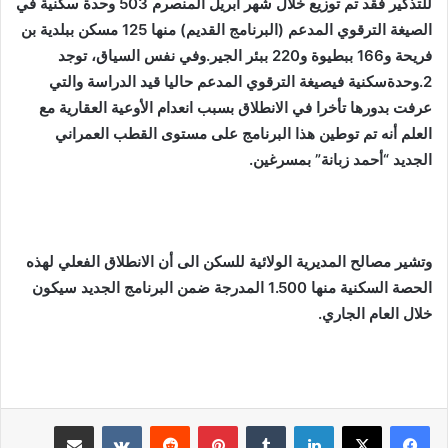
للتذكير فقد تم توزيع خلال شهر أبريل المنصرم 503 وحدة سكنية في
الصيغة الترقوي المدعم (البرنامج القديم) منها 125 مسكن ببلدية بن
فريحة و166 ببطيوة و220 ببئر الجير.وفي نفس السياق، توجد
2.وحدةسكنية فيصيغة الترقوي المدعم حاليا قيد الدراسة والتي
عرفت بدورها تأخرا في الانطلاق بسبب انعدام الأوعية العقارية مع
العلم أنه تم توطين هذا البرنامج على مستوى القطب العمراني
الجديد “أحمد زبانة” بمسرغين.
وتشير مصالح المديرية الولائية للسكن الى أن الانطلاق الفعلي لهذه
الحصة السكنية منها 1.500 المدرجة ضمن البرنامج الجديد سيكون
خلال العام الجاري.
لينكدإن
بينتيريست
مشاركة عبر البريد