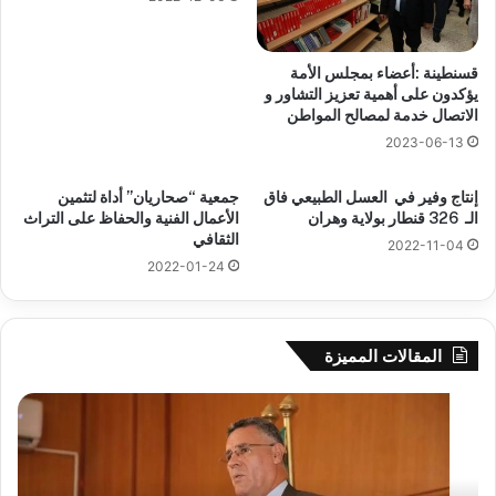
قسنطينة :أعضاء بمجلس الأمة
يؤكدون على أهمية تعزيز التشاور و
الاتصال خدمة لمصالح المواطن
2023-06-13
إنتاج وفير في العسل الطبيعي فاق
جمعية “صحاريان” أداة لتثمين
الـ 326 قنطار بولاية وهران
الأعمال الفنية والحفاظ على التراث
الثقافي
2022-11-04
2022-01-24
المقالات المميزة
بوزقزة
رها
يرأس
على
جلسة
الاد
عمل
المب