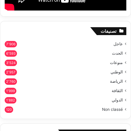
تصنيفات
عاجل
7٬906
الحدث
6٬593
منوعات
3٬524
الوطني
2٬957
الرياضة
2٬760
الثقافة
1٬999
الدولي
1٬882
Non classé
120