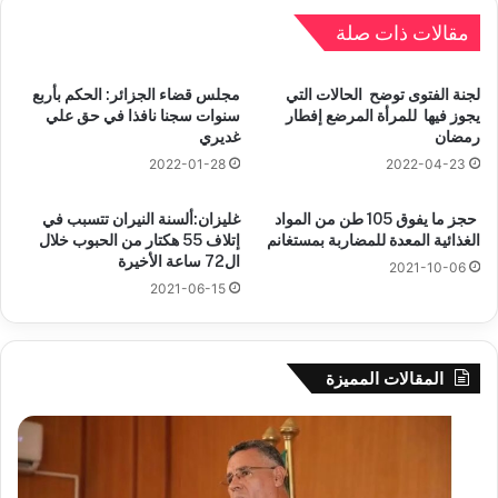
مقالات ذات صلة
لجنة الفتوى توضح الحالات التي
مجلس قضاء الجزائر: الحكم بأربع
يجوز فيها للمرأة المرضع إفطار
سنوات سجنا نافذا في حق علي
رمضان
غديري
2022-01-28
2022-04-23
حجز ما يفوق 105 طن من المواد
غليزان:ألسنة النيران تتسبب في
الغذائية المعدة للمضاربة بمستغانم
إتلاف 55 هكتار من الحبوب خلال
ال72 ساعة الأخيرة
2021-10-06
2021-06-15
المقالات المميزة
بوزقزة
رها
يرأس
على
جلسة
الاد
عمل
المب