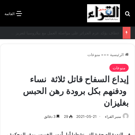
بحث عن
القائمة
سعيود يشدد على إلزامية استكمال جميع عمليات تعويض متضرري حرائق الغابات قبل نهاية شهر أوت
الرئيسية
===
منوعات
منوعات
إيداع السفاح قاتل ثلاثة نساء
ودفنهم بكل برودة رهن الحبس
بغليزان
منبر القراء
2021-05-21
29
3 دقائق
في الندوة الصحفية التي نشطها أول أمس الخميس بمقر المحكمة ،