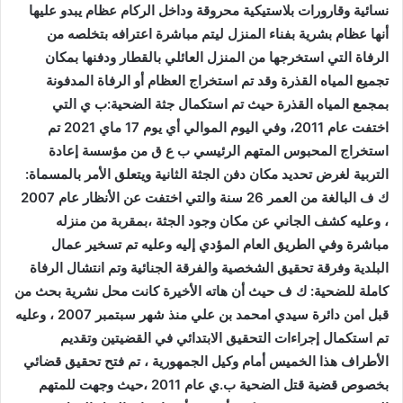
نسائية وقارورات بلاستيكية محروقة وداخل الركام عظام يبدو عليها
أنها عظام بشرية بفناء المنزل ليتم مباشرة اعترافه بتخلصه من
الرفاة التي استخرجها من المنزل العائلي بالقطار ودفنها بمكان
تجميع المياه القذرة وقد تم استخراج العظام أو الرفاة المدفونة
بمجمع المياه القذرة حيث تم استكمال جثة الضحية:ب ي التي
اختفت عام 2011، وفي اليوم الموالي أي يوم 17 ماي 2021 تم
استخراج المحبوس المتهم الرئيسي ب ع ق من مؤسسة إعادة
التربية لغرض تحديد مكان دفن الجثة الثانية ويتعلق الأمر بالمسماة:
ك ف البالغة من العمر 26 سنة والتي اختفت عن الأنظار عام 2007
، وعليه كشف الجاني عن مكان وجود الجثة ،بمقربة من منزله
مباشرة وفي الطريق العام المؤدي إليه وعليه تم تسخير عمال
البلدية وفرقة تحقيق الشخصية والفرقة الجنائية وتم انتشال الرفاة
كاملة للضحية: ك ف حيث أن هاته الأخيرة كانت محل نشرية بحث من
قبل امن دائرة سيدي امحمد بن علي منذ شهر سبتمبر 2007 ، وعليه
تم استكمال إجراءات التحقيق الابتدائي في القضيتين وتقديم
الأطراف هذا الخميس أمام وكيل الجمهورية ، تم فتح تحقيق قضائي
بخصوص قضية قتل الضحية ب.ي عام 2011 ،حيث وجهت للمتهم