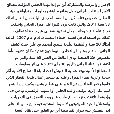
الإصرار والترصد والمشاركة أين تم إيداعهما الحبس المؤقت مصالح
الأمن استغلت الجاني حول وقائع سابقة ومعلومات متداولة ببلدية
القطار بخصوص قتله لكل من المسماة ب ي البالغة من العمر انذاك
58 سنة 2011، والتي كانت تردد كثيرا على منزل الجاني واختفت
فجأة عام 2011 وكانت محل تحقيق قضائي عن جنحة اختطاف ،
كذلك تم استغلاله في قضية اختفاء المسماة: ك م عام 2007 البالغة
آنذاك 26 سنة والمقيمة ببلدية سيدي امحمد بن علي حيث كشف
الجاني انه قام بقتلهما والتخلص منهما دون تحديد مكان دفنهما ،أما
بخصوص جثة الضحية ب ي البالغة من العمر 58 سنة والتي تم
اكتشافها بفناء الجاني بتاريخ 16 ماي 2021 على اثر معلومات
للمصالح الأمنية وبعد عملية التفتيش لفت انتباه المصالح الأمنية أثار
حديثة وغريبة بفناء المنزل وعليه تم تسخير عمال بلدية القطار الذين
قاموا بحفر الفناء أين تم العثور على عظام بشرية وكمية من الشعر
ليتم على إثرها توقيف والدة الجاني أو المتهم الرئيسي: ب س ف ،
وإخوته الثلاثة :ب ع ب،ب ع ط،ب ع ح وبعد التعمق في التحريات
واستغلال الجيد للموقوفين لا سيما المشتبه فيه ب ع ب وبناءا على
إذن بتفتيش بيته بدوار القناصبية أين تم العثور على بقايا ألبسة