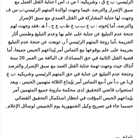
الرئيسي: ب ع ق ، وشريكيه: أ ص د، أس ا جناية القتل العمل مع
سبق الإصرار والترصد ،فيما وجهت لوالدة المتهم الرئيسي:ب س ف
وجهت لها جناية المشاركة في القتل العمدي مع سبق الإصرار
والترصد، أما إخوته : ب ع ب،ب ع ط،ب ع ح ، أ هـ ،فقد وجهت لهم
جنحة عدم التبليغ عن جناية على علم بها وعدم التبليغ وطمس أثار
الجريمة ،أما زوجة المتهم الرئيسي أ ر، توبعت عن جنحة عدم التبليغ
بجريمة على علم بوقوعها مع التماس أمر إيداعهم الحبس جميعا، أما
قضية القتل الثانية في حق المساة:ك ف البالغة من العمر 26 سنة
آنذاك حيث وجهت تهمة جناية القتل العمد مع سبق الإصرار والترصد
وجنحة عدم التبليغ عن جناية في حق المتهم الرئيسي وشريكيه :ب ع
ق،ا ص د،أ س أ،مع التماس أمر بإيداع الثلاثة متهمين الحبس ، وبعد
استجواب قاضي التحقيق لدى محكمة مازونة جميع المتهمين أمر
بإيداعهم الحبس المؤقت في انتظار استكمال التحقيق القضائي
حسبما جاء في تصريح وكيل الجمهورية يوم الخميس لوسائل الإعلام .
بلحاج س