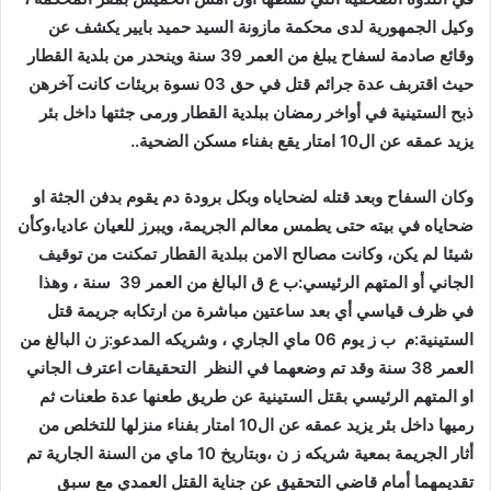
وكيل الجمهورية لدى محكمة مازونة السيد حميد بايير يكشف عن
وقائع صادمة لسفاح يبلغ من العمر 39 سنة وينحدر من بلدية القطار
حيث اقتربف عدة جرائم قتل في حق 03 نسوة بريئات كانت آخرهن
ذبح الستينية في أواخر رمضان ببلدية القطار ورمى جثتها داخل بئر
يزيد عمقه عن ال10 امتار يقع بفناء مسكن الضحية..
وكان السفاح وبعد قتله لضحاياه وبكل برودة دم يقوم بدفن الجثة او
ضحاياه في بيته حتى يطمس معالم الجريمة، ويبرز للعيان عاديا،وكأن
شيئا لم يكن، وكانت مصالح الامن ببلدية القطار تمكنت من توقيف
الجاني أو المتهم الرئيسي:ب ع ق البالغ من العمر 39 سنة ، وهذا
في ظرف قياسي أي بعد ساعتين مباشرة من ارتكابه جريمة قتل
الستينية:م ب ز يوم 06 ماي الجاري ، وشريكه المدعو:ز ن البالغ من
العمر 38 سنة وقد تم وضعهما في النظر التحقيقات اعترف الجاني
او المتهم الرئيسي بقتل الستينية عن طريق طعنها عدة طعنات ثم
رميها داخل بئر يزيد عمقه عن ال10 امتار بفناء منزلها للتخلص من
أثار الجريمة بمعية شريكه ز ن ،وبتاريخ 10 ماي من السنة الجارية تم
تقديمهما أمام قاضي التحقيق عن جناية القتل العمدي مع سبق