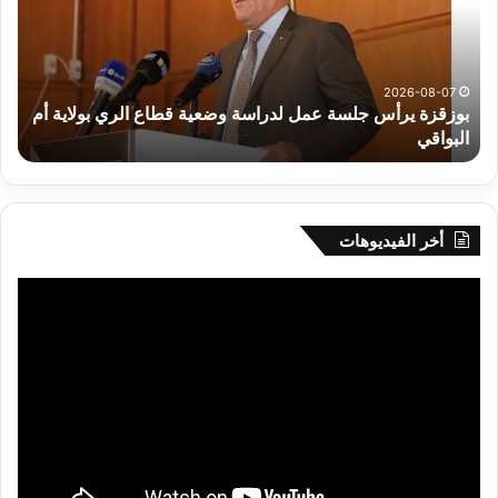
لدراسة
للم
وضعية
الم
قطاع
بداء
الري
الت
2026-08-07
بوزقزة يرأس جلسة عمل لدراسة وضعية قطاع الري بولاية أم
بولاية
البواقي
ر
أم
البواقي
أخر الفيديوهات