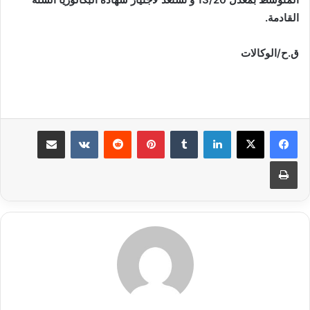
القادمة.
ق.ح/الوكالات
لينكدإن
بينتيريست
مشاركة عبر البريد
طباعة