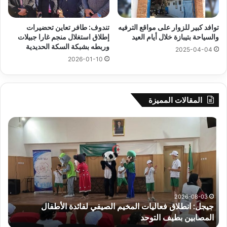
توافد كبير للزوار على مواقع الترفيه
تندوف: طافر تعاين تحضيرات
والسياحة بتيبازة خلال أيام العيد
إطلاق استغلال منجم غارا جبيلات
وربطه بشبكة السكة الحديدية
2025-04-04
2026-01-10
المقالات المميزة
جيجل:
سح
انطلاق
قرع
فعاليات
الد
المخيم
الت
الصيفي
لأب
لفائدة
إفري
الأطفال
وك
المصابين
الك
2026-08-03
جيجل: انطلاق فعاليات المخيم الصيفي لفائدة الأطفال
س
بطيف
يوم
المصابين بطيف التوحد
ي
التوحد
الخ