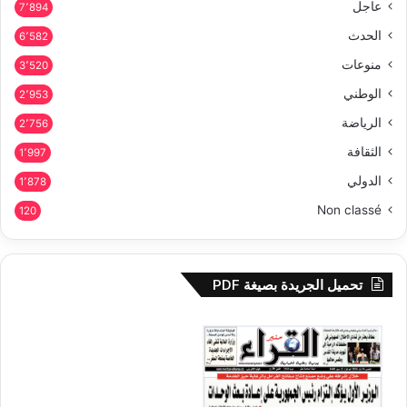
عاجل
7٬894
الحدث
6٬582
منوعات
3٬520
الوطني
2٬953
الرياضة
2٬756
الثقافة
1٬997
الدولي
1٬878
Non classé
120
تحميل الجريدة بصيغة PDF