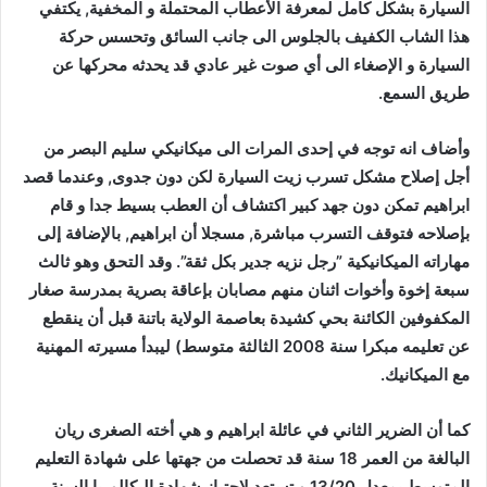
السيارة بشكل كامل لمعرفة الأعطاب المحتملة و المخفية, يكتفي
هذا الشاب الكفيف بالجلوس الى جانب السائق وتحسس حركة
السيارة و الإصغاء الى أي صوت غير عادي قد يحدثه محركها عن
طريق السمع.
وأضاف انه توجه في إحدى المرات الى ميكانيكي سليم البصر من
أجل إصلاح مشكل تسرب زيت السيارة لكن دون جدوى, وعندما قصد
ابراهيم تمكن دون جهد كبير اكتشاف أن العطب بسيط جدا و قام
بإصلاحه فتوقف التسرب مباشرة, مسجلا أن ابراهيم, بالإضافة إلى
مهاراته الميكانيكية ”رجل نزيه جدير بكل ثقة”. وقد التحق وهو ثالث
سبعة إخوة وأخوات اثنان منهم مصابان بإعاقة بصرية بمدرسة صغار
المكفوفين الكائنة بحي كشيدة بعاصمة الولاية باتنة قبل أن ينقطع
عن تعليمه مبكرا سنة 2008 الثالثة متوسط) ليبدأ مسيرته المهنية
مع الميكانيك.
كما أن الضرير الثاني في عائلة ابراهيم و هي أخته الصغرى ريان
البالغة من العمر 18 سنة قد تحصلت من جهتها على شهادة التعليم
المتوسط بمعدل 13/20 و تستعد لاجتياز شهادة البكالوريا السنة