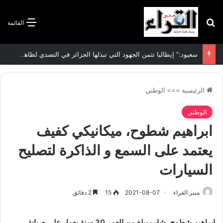
بحث عن
القائمة
سعيود:” إيطاليا تثمن الجهود التي تبذلها الجزائر في التصدي لظاهرة الهجرة غير الشرعية”
الرئيسية
===
الوطني
الوطني
ابراهيم شطوح، ميكانيكي كفيف
يعتمد على السمع و الذاكرة لتصليح
السيارات
منبر القراء
2021-08-07
15
2 دقائق
ابراهيم شطوح، شاب يبلغ من العمر 30 سنة يعمل على صيانة