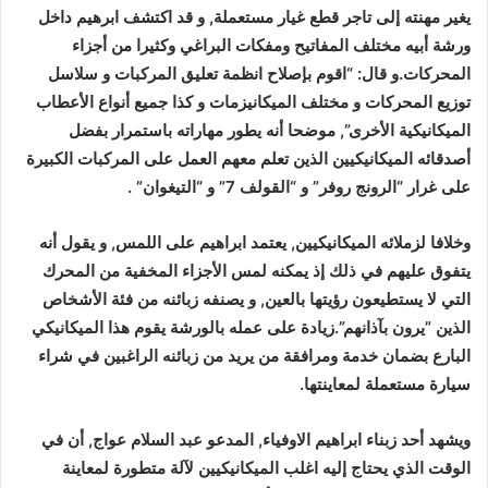
يغير مهنته إلى تاجر قطع غيار مستعملة, و قد اكتشف ابرهيم داخل
ورشة أبيه مختلف المفاتيح ومفكات البراغي وكثيرا من أجزاء
المحركات.و قال: “اقوم بإصلاح انظمة تعليق المركبات و سلاسل
توزيع المحركات و مختلف الميكانيزمات و كذا جميع أنواع الأعطاب
الميكانيكية الأخرى”, موضحا أنه يطور مهاراته باستمرار بفضل
أصدقائه الميكانيكيين الذين تعلم معهم العمل على المركبات الكبيرة
على غرار “الرونج روفر” و “القولف 7” و “التيغوان” .
وخلافا لزملائه الميكانيكيين, يعتمد ابراهيم على اللمس, و يقول أنه
يتفوق عليهم في ذلك إذ يمكنه لمس الأجزاء المخفية من المحرك
التي لا يستطيعون رؤيتها بالعين, و يصنفه زبائنه من فئة الأشخاص
الذين ”يرون بآذانهم”.زيادة على عمله بالورشة يقوم هذا الميكانيكي
البارع بضمان خدمة ومرافقة من يريد من زبائنه الراغبين في شراء
سيارة مستعملة لمعاينتها.
ويشهد أحد زبناء ابراهيم الاوفياء, المدعو عبد السلام عواج, أن في
الوقت الذي يحتاج إليه اغلب الميكانيكيين لآلة متطورة لمعاينة