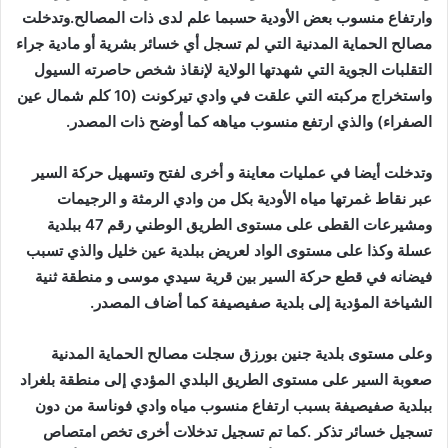
وارتفاع منسوب بعض الأودية حسبما علم لدى ذات المصالح.وتدخلت
مصالح الحماية المدنية التي لم تسجل أي خسائر بشرية أو مادية جراء
التقلبات الجوية التي شهدتها الولاية لإنقاذ شخص حاصرته السيول
واستخراج مركبته التي علقت في وادي تيركونت (10 كلم شمال عين
الصفراء) والذي ارتفع منسوب مياهه كما أوضح ذات المصدر.
وتدخلت أيضا في عمليات معاينة و أخرى لفتح وتسهيل حركة السير
عبر نقاط غمرتها مياه الأودية بكل من وادي الرمثة و الرجيمات
ومشيرعات القطى على مستوى الطريق الوطني رقم 47 ببلدية
عسلة وكذا على مستوى الواد لعريض ببلدية عين خليل والذي تسبب
فيضانه في قطع حركة السير بين قرية سيدي موسى و منطقة ثنية
الشياخة المؤدية إلى بلدية صفيصيفة كما أضاف المصدر.
وعلى مستوى بلدية جنين بورزق سجلت مصالح الحماية المدنية
صعوبة السير على مستوى الطريق البلدي المؤدي إلى منطقة بلغراد
ببلدية صفيصيفة بسبب ارتفاع منسوب مياه وادي فوناسة من دون
تسجيل خسائر تذكر .كما تم تسجيل تدخلات أخرى تخص امتصاص