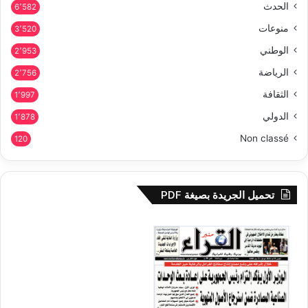
الحدث
6٬582
منوعات
3٬520
الوطني
2٬953
الرياضة
2٬756
الثقافة
1٬997
الدولي
1٬878
Non classé
120
تحميل الجريدة بصيغة PDF