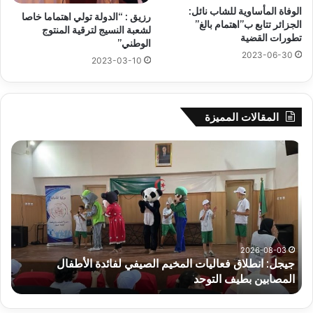
الوفاة المأساوية للشاب نائل:
رزيق : “الدولة تولي اهتماما خاصا
الجزائر تتابع ب”اهتمام بالغ”
لشعبة النسيج لترقية المنتوج
تطورات القضية
الوطني”
2023-06-30
2023-03-10
المقالات المميزة
سحب
قرعة
الدور
التمهيدي
لأبطال
إفريقيا
وكأس
الكونفدرالية
2026-08-03
مخيم الصيفي لفائدة الأطفال
سحب قرعة الدور التمهيدي لأبط
يوم
يوم الخميس بالقاهرة
الخميس
بالقاهرة