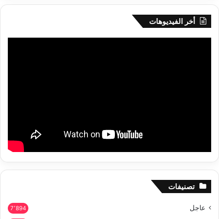
أخر الفيديوهات
تصنيفات
عاجل
7٬894