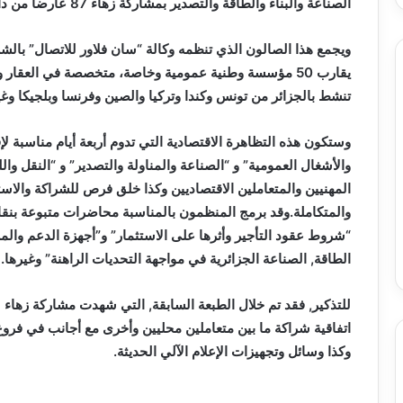
تحت
الصناعة والبناء والطاقة والتصدير بمشاركة زهاء 87 عارضا من داخل وخارج الوطن.
خدمة
المواطن
ويجمع هذا الصالون الذي تنظمه وكالة “سان فلاور للاتصال” بالشراك
يقارب 50 مؤسسة وطنية عمومية وخاصة، متخصصة في العقار 
تنشط بالجزائر من تونس وكندا وتركيا والصين وفرنسا وبلجيكا وغي
وستكون هذه التظاهرة الاقتصادية التي تدوم أربعة أيام مناسبة لإق
والأشغال العمومية” و “الصناعة والمناولة والتصدير” و “النقل وا
المهنيين والمتعاملين الاقتصاديين وكذا خلق فرص للشراكة والاست
والمتكاملة.وقد برمج المنظمون بالمناسبة محاضرات متبوعة بنق
“شروط عقود التأجير وأثرها على الاستثمار” و”أجهزة الدعم والمر
الطاقة, الصناعة الجزائرية في مواجهة التحديات الراهنة” وغيرها.
اتفاقية شراكة ما بين متعاملين محليين وأخرى مع أجانب في فروع 
وكذا وسائل وتجهيزات الإعلام الآلي الحديثة.