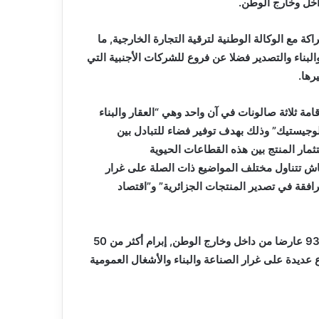
عاما
ة مع الوكالة الوطنية لترقية التجارة الخارجية, ما
والبناء والتصدير فضلا عن فروع للشركات الأجنبية التي
رها.
امة ثلاثة صالونات في آن واحد وهي “العقار والبناء
للوجيستيك” وذلك بهدف توفير فضاء للتبادل بين
ثمار المنتج بين هذه القطاعات الحيوية
اش تتناول مختلف المواضيع ذات الصلة على غرار
افقة في تصدير المنتجات الجزائرية” و”اقتصاد
للتذكير, فقد تم خلال الطبعة السابقة, التي شهدت مشاركة زهاء 93 عارضا من داخل وخارج الوطن, إبرام أكثر من 50
عديدة على غرار الصناعة والبناء والأشغال العمومية