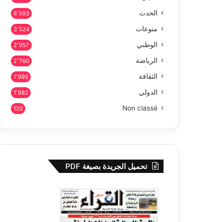
الحدث
6٬593
منوعات
3٬524
الوطني
2٬957
الرياضة
2٬760
الثقافة
1٬999
الدولي
1٬882
Non classé
120
تحميل الجريدة بصيغة PDF