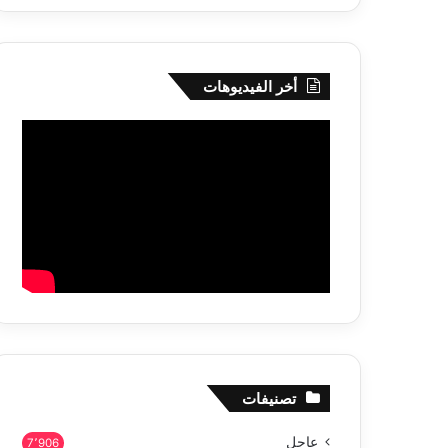
أخر الفيديوهات
تصنيفات
عاجل
7٬906