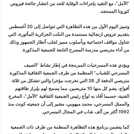
“الآمل”، مع التقيد بإجراءات الوقاية للحد من انتشار جائحة فيروس
كورونا المستجد.
وتميز اليوم الأول من هذه التظاهرة التي تتواصل إلى 20 أغسطس
بتقديم عروض ارتجالية مستمدة من النكت الجزائرية المأثورة، التي
تتناول مواقف اجتماعية وبأسلوب مميز لجلب أنظار الجمهور وذلك
من أداء متربصي مدرسة المسرح التابعة للجمعية المذكورة.
ويؤدي هذه المسرحيات المبرمجة في إطار نشاط “الصيف
المسرحي للشباب” المنظمة من طرف الجمعية الثقافية المذكورة
متربصي الدفعة ال 28 التي تخرجت مؤخرا والتي تتشكل من ثلاثة
أفواج، يضم كل منها 10 متربصين، مما يسمح لهم بإبراز طاقتهم
الفنية، حسبما أفاد به لوأج رئيس الجمعية الثقافية “الآمل”، المخرج
والممثل المسرحي، محمد ميهوبي، مشير إلى أن جمعيته كونت منذ
1992 أكثر من ألف شاب في المجال المسرحي.
كما يتضمن برنامج هذه التظاهرة المنظمة من طرف ذات الجمعية