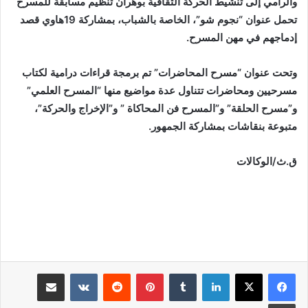
والرامي إلى تنشيط الحركة الثقافية بوهران تنظيم مسابقة للمسرح
تحمل عنوان “نجوم شو”، الخاصة بالشباب، بمشاركة 19هاوي قصد
إدماجهم في مهن المسرح.
وتحت عنوان “مسرح المحاضرات” تم برمجة قراءات درامية لكتاب
مسرحيين ومحاضرات تتناول عدة مواضيع منها “المسرح العلمي”
و”مسرح الحلقة” و”المسرح فن المحاكاة ” و”الإخراج والحركة”،
متبوعة بنقاشات بمشاركة الجمهور.
ق.ث/الوكالات
لينكدإن
بينتيريست
مشاركة عبر البريد
طباعة