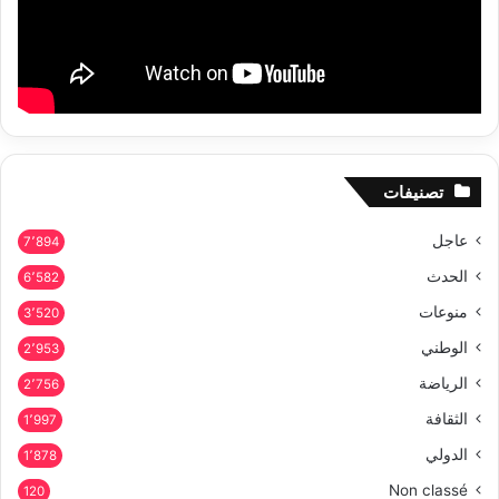
تصنيفات
عاجل
7٬894
الحدث
6٬582
منوعات
3٬520
الوطني
2٬953
الرياضة
2٬756
الثقافة
1٬997
الدولي
1٬878
Non classé
120