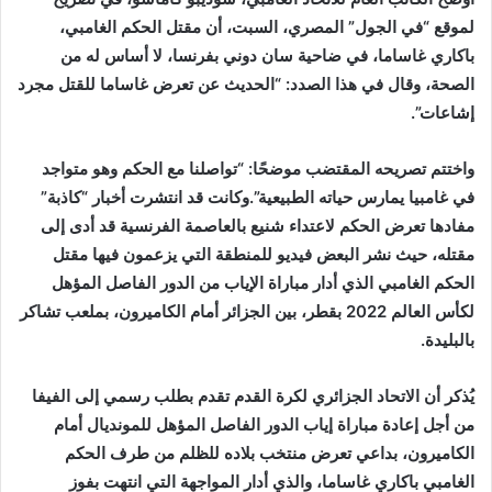
لموقع “في الجول” المصري، السبت، أن مقتل الحكم الغامبي،
باكاري غاساما، في ضاحية سان دوني بفرنسا، لا أساس له من
الصحة، وقال في هذا الصدد: “الحديث عن تعرض غاساما للقتل مجرد
إشاعات”.
واختتم تصريحه المقتضب موضحًا: “تواصلنا مع الحكم وهو متواجد
في غامبيا يمارس حياته الطبيعية”.وكانت قد انتشرت أخبار “كاذبة”
مفادها تعرض الحكم لاعتداء شنيع بالعاصمة الفرنسية قد أدى إلى
مقتله، حيث نشر البعض فيديو للمنطقة التي يزعمون فيها مقتل
الحكم الغامبي الذي أدار مباراة الإياب من الدور الفاصل المؤهل
لكأس العالم 2022 بقطر، بين الجزائر أمام الكاميرون، بملعب تشاكر
بالبليدة.
يُذكر أن الاتحاد الجزائري لكرة القدم تقدم بطلب رسمي إلى الفيفا
من أجل إعادة مباراة إياب الدور الفاصل المؤهل للمونديال أمام
الكاميرون، بداعي تعرض منتخب بلاده للظلم من طرف الحكم
الغامبي باكاري غاساما، والذي أدار المواجهة التي انتهت بفوز