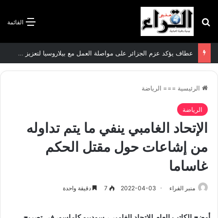
بحث عن
القائمة
سعيود يشدد على إلزامية استكمال جميع عمليات تعويض متضرري حرائق الغابات قبل نهاية شهر أوت
الرئيسية
===
الرياضة
الرياضة
الإتحاد الغامبي ينفي ما يتم تداوله
من إشاعات حول مقتل الحكم
غاساما
منبر القراء
2022-04-03
7
دقيقة واحدة
أوضح الكاتب العام للاتحاد الغامبي، سوديبو كاماسو، في تصريح