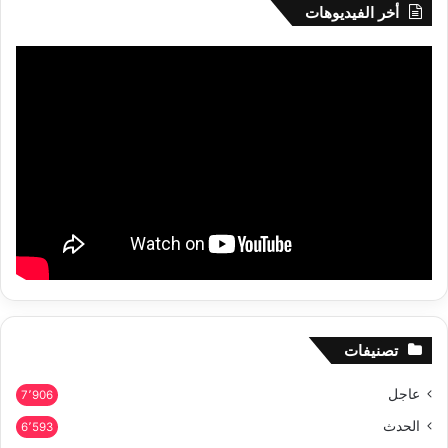
أخر الفيديوهات
تصنيفات
عاجل
7٬906
الحدث
6٬593