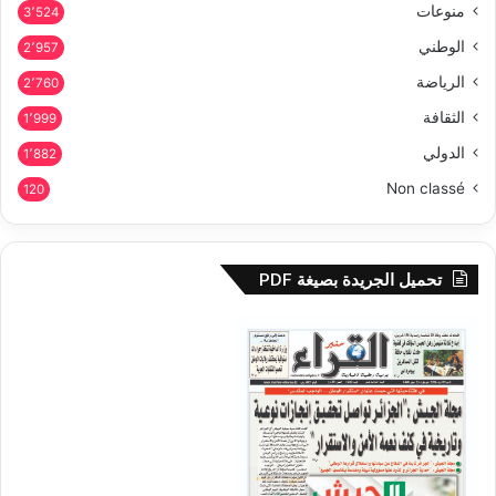
منوعات
3٬524
الوطني
2٬957
الرياضة
2٬760
الثقافة
1٬999
الدولي
1٬882
Non classé
120
تحميل الجريدة بصيغة PDF