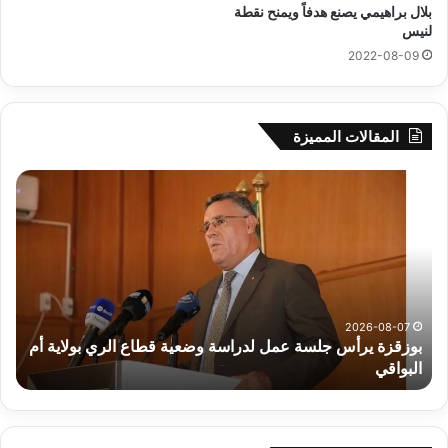
بلال براهيمي يصنع هدفاً ويمنح نقطة
لنيس
2022-08-09
المقالات المميزة
بوزقزة
رها
يرأس
على
جلسة
الاد
عمل
المب
لدراسة
للم
وضعية
الم
قطاع
بداء
الري
الت
2026-08-07
بوزقزة يرأس جلسة عمل لدراسة وضعية قطاع الري بولاية أم
بولاية
البواقي
ر
أم
البواقي