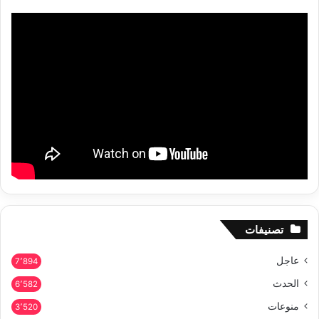
تصنيفات
عاجل
7٬894
الحدث
6٬582
منوعات
3٬520