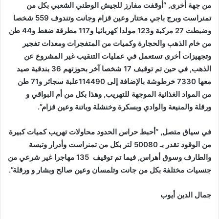
من جهة أخرى, “أوقفت مفارز للجيش الوطني الشعبي بكل من
تمنراست وبرج باجي مختار وعين قزام وجانت وتندوف 559 شخصا
وضبطت 27 مركبة و123 مولدا كهربائيا و117 مطرقة ضغط و44 طن
من خام الذهب والحجارة وكميات من المتفجرات ومعدات تفجير
وتجهيزات أخرى تستعمل في عمليات التنقيب غير المشروع عن
الذهب, في حين تم توقيف 17 شخصا آخر بحوزتهم 36 بندقية صيد
معها 7330 خرطوشة بالإضافة إلى 114490علبة سجائر و71 طن
من المواد الغذائية الموجهة للتهريب, وهذا بكل من أم البواقي و
ورقلة والمنيعة والوادي وبسكرة وخنشلة وباتنة وعين قزام”.
في سياق متصل, “أحبط حراس الحدود محاولات تهريب كميات كبيرة
من الوقود تقدر بـ 50080 لتر بكل من تمنراست وأدرار وتبسة
والطارف وسوق أهراس, فيما تم توقيف 135 مهاجرا غير شرعي من
جنسيات مختلفة بكل من جانت وتلمسان وعين صالح وبشار و ورقلة”.
جمال الدين أيوب