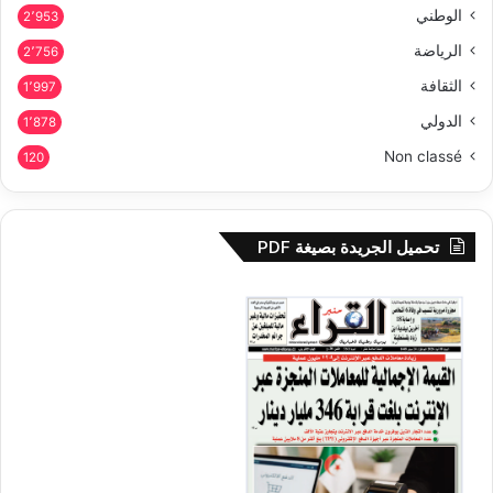
الوطني
2٬953
الرياضة
2٬756
الثقافة
1٬997
الدولي
1٬878
Non classé
120
تحميل الجريدة بصيغة PDF