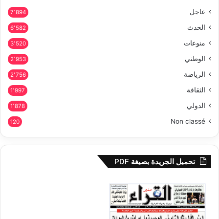
عاجل
7٬894
الحدث
6٬582
منوعات
3٬520
الوطني
2٬953
الرياضة
2٬756
الثقافة
1٬997
الدولي
1٬878
Non classé
120
تحميل الجريدة بصيغة PDF