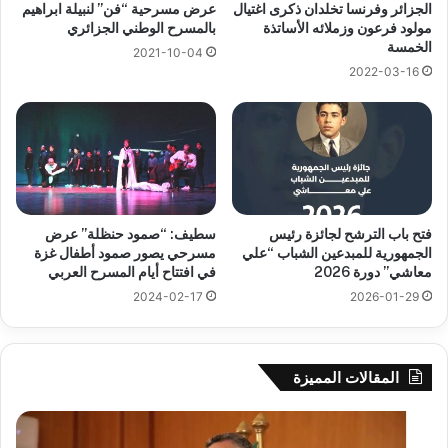
الجزائر وفرنسا تخلدان ذكرى اغتيال
عرض مسرحية “فن” لنبيلة ابراهيم
مولود فرعون وزملائه الأساتذة
بالمسرح الوطني الجزائري
الخمسة
2021-10-04
2022-03-16
فتح باب الترشح لجائزة رئيس
سطيف: “صمود حنظلة” عرض
الجمهورية للمبدعين الشباب “علي
مسرحي يصور صمود أطفال غزة
معاشي” دورة 2026
في افتتاح أيام المسرح العربي
2024-02-17
2026-01-29
المقالات المميزة
بوزقزة
رها
يرأس
على