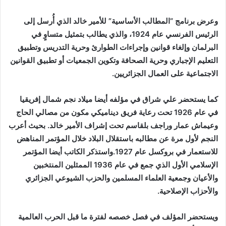
وعرض برنامج “المطالب الأساسية” للأمير خالد الذي أُرسل إلى
الرئيس الفرنسي عام 1924، والذي يطالب بتمثيل متساوٍ في
البرلمان وإلغاء قوانين وإجراءات الطوارئ وحرية التدريس وتطبيق
التعليم الإجباري وحرية الصحافة وتكوين الجمعيات أو تطبيق القوانين
الاجتماعية على العمال الجزائريين.
كما يستحضر علي شراق في مؤلفه أيضا ميلاد نجم شمال إفريقيا
في عام 1926 تحت رعاية فريق ديناميكي مكون من مصالي الحاج
وعيماش عمار وراجف بلقاسم تحت إشراف الأمير خالد. بحيث أعرب
النجم لأول مرة عن مطالبه باستقلال البلاد خلال المؤتمر المناهض
للاستعمار في بروكسل عام 1927.واستذكر الكاتب أيضا المؤتمر
الإسلامي الأول الذي جمع في عام 1936 الممثلين المنتخبين
والأعيان وجمعية العلماء المسلمين والحزب الشيوعي الجزائري
والأحزاب الإصلاحية.
ويستحضر المؤلف في فصل خصصه لفترة ما قبل الحرب العالمية