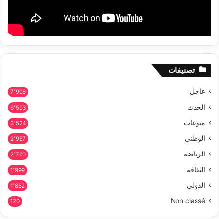
تصنيفات
عاجل
7٬906
الحدث
6٬593
منوعات
3٬524
الوطني
2٬957
الرياضة
2٬760
الثقافة
1٬999
الدولي
1٬882
Non classé
120