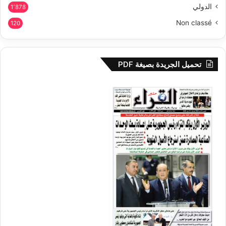
الدولي
1٬878
Non classé
120
تحميل الجريدة بصيغة PDF