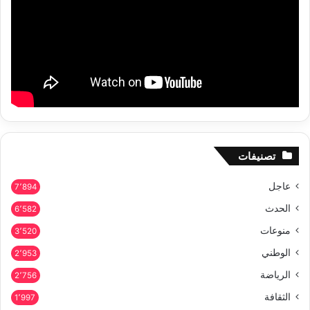
تصنيفات
عاجل
7٬894
الحدث
6٬582
منوعات
3٬520
الوطني
2٬953
الرياضة
2٬756
الثقافة
1٬997