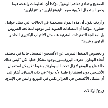
الصحيح و تفادي تفاقم الوضع”, مؤكدا أن التعليمات واضحة فيما
يخص استعمال الأدوية سيما “اينوغزابارين” و “تنزابارين”.
و أردف يقول أن هذه المواد مستعملة في الحالات التي تمثل عوامل
خطورة, مؤكدا أن المضادات الحيوية غير موجهة لمعالجة الفيروس
بل لمعالجة التعقيدات المترتبة عنه مثل الالتهاب البكتيري الحاد و
الرئوي و غيرها”.
و بخصوص الضغط المترتب عن الأكسجين المسجل حاليا في مختلف
أنحاء الوطن, اعترف البروفيسور بوجود مشكل فعليا لكن “ليس هناك
حالة هلع و الوضع لا زال تحت السيطرة”, مضيفا “لا يمكن استعمال
الأكسجين دون استشارة طبية لأنه دواء”.في ذات السياق, أشار إلى
أن مشكل الأكسجين في الجزائر يكمن في التوزيع و ليس في الإنتاج.
ق.ح/الوكالات