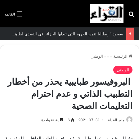
بحث عن
القائمة
سعيود:” إيطاليا تثمن الجهود التي تبذلها الجزائر في التصدي لظاهرة الهجرة غير الشرعية”
الرئيسية
===
الوطني
الوطني
البروفيسور طبايبية يحذر من أخطار
التطبيب الذاتي و عدم احترام
التعليمات الصحية
منبر القراء
2021-07-31
6
دقيقة واحدة
دق البروفيسور, عمار طبايبية رئيس قسم الطب الداخلي بالمؤسسة