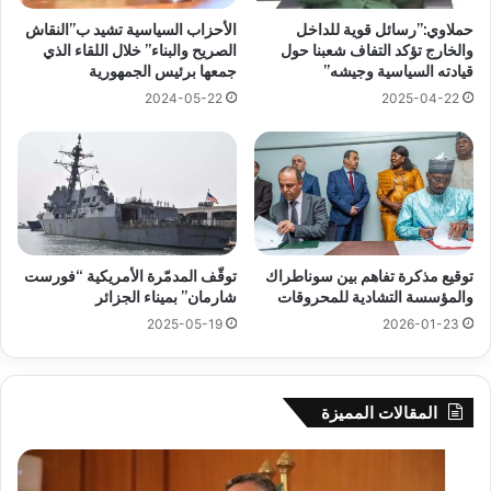
حملاوي:”رسائل قوية للداخل
الأحزاب السياسية تشيد ب”النقاش
والخارج تؤكد التفاف شعبنا حول
الصريح والبناء” خلال اللقاء الذي
قيادته السياسية وجيشه”
جمعها برئيس الجمهورية
2024-05-22
2025-04-22
توقيع مذكرة تفاهم بين سوناطراك
توقّف المدمّرة الأمريكية “فورست
والمؤسسة التشادية للمحروقات
شارمان” بميناء الجزائر
2025-05-19
2026-01-23
المقالات المميزة
بوزقزة
رها
يرأس
على