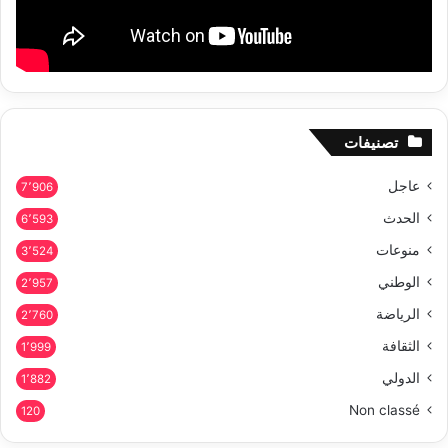
تصنيفات
عاجل
7٬906
الحدث
6٬593
منوعات
3٬524
الوطني
2٬957
الرياضة
2٬760
الثقافة
1٬999
الدولي
1٬882
Non classé
120