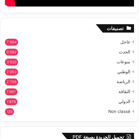
تصنيفات
عاجل
7٬894
الحدث
6٬582
منوعات
3٬520
الوطني
2٬953
الرياضة
2٬756
الثقافة
1٬997
الدولي
1٬878
Non classé
120
تحميل الجريدة بصيغة PDF