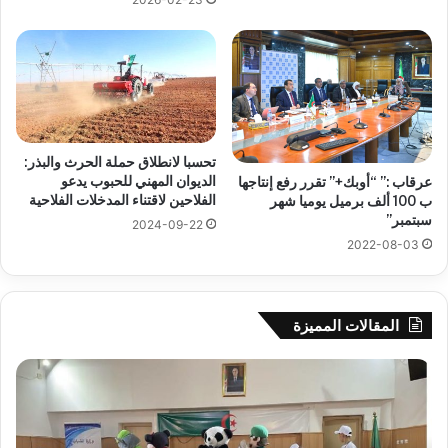
تحسبا لانطلاق حملة الحرث والبذر:
الديوان المهني للحبوب يدعو
عرقاب :” “أوبك+” تقرر رفع إنتاجها
الفلاحين لاقتناء المدخلات الفلاحية
ب 100 ألف برميل يوميا شهر
سبتمبر”
2024-09-22
2022-08-03
المقالات المميزة
جيجل:
سح
انطلاق
قرع
فعاليات
الد
المخيم
الت