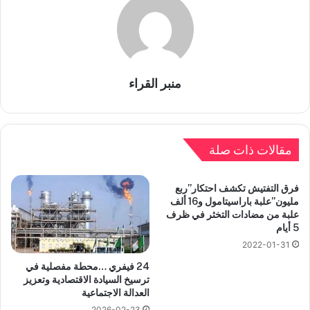
منبر القراء
مقالات ذات صلة
فرق التفتيش تكشف احتكار”ربع
مليون”علبة باراسيتامول و16 ألف
علبة من مضادات التخثر في ظرف
5 أيام
2022-01-31
24 فيفري …محطة مفصلية في
ترسيخ السيادة الاقتصادية وتعزيز
العدالة الاجتماعية
2026-02-23