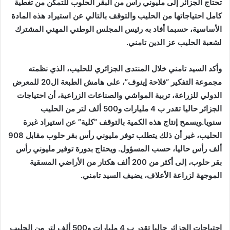
تحتاج الجزائر إلى مليوني رأس من البقر الحلوب للتمكن من تغطية
كامل احتياجاتها من الحليب والتوقف بالتالي عن استيراد هذه المادة
الأساسية، حسبما أفاد به رئيس المجلس الوطني المهني المشترك
لشعبة الحليب عز الدين تامني.
وأكد السيد تامني خلال المنتدى الجزائري للحليب، الذي نظمته
مجموعة التفكير “فلاحة إينوف”، على هامش الطبعة ال20 للمعرض
الدولي للزراعة، تربية المواشي والصناعات الزراعية، أن احتياجات
الجزائر حاليا تقدر ب 4 مليارات و500 ألف لتر من الحليب
سنويا.ويسمح إنتاج هذه الكمية بالتوقف “كلية” عن استيراد غبرة
الحليب، غير أن ذلك يتطلب توفر مليوني رأس بقر حلوب مقابل 908
ألف رأس حاليا، حسب المسؤول.
ويحتاج بدورة توفير مليوني رأس
بقر حلوب، إلى أكثر من 200 ألف هكتار من الأراضي المسقية
الموجهة لزراعة الأعلاف، يضيف السيد تامني.
احتياجات الجزائر حاليا تقدر ب 4 مليارات و500 ألف لتر من الحليب