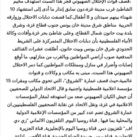
،قصف قوات الإحتلال الصهيوني فجر هذا السبت استهدف مخيم
الشاطئ غرب مدينة غزة،دون سابق إنذار ما أدى إلى استشهاد 10
شهداء بينهم سيدتان و 8 أطفال.كما قصفت دبابات الاحتلال وزوارقه
الحربية مناطق شرق مدينة خان يونس جنوب قطاع غزة، وشرق
بلدة بيت حانون شمال القطاع، وعلى شاطئ بحر غزة.وأفادت وكالة
الأنباء الفلسطينية بأن دبابات الاحتلال المتمركزة على الشريط
الحدودي شرق خان يونس وبيت حانون، أطلقت عشرات القذائف
المدفعية صوب أراضي المواطنين وبالقرب من منازلهم، ما أوقع
إصابات وأضرار في منازل وممتلكات المواطنين.
كما
دمر الاحتلال
الصهيوني هذا السبت، مبنى به مكاتب و وكالات و قنوات
عالمية،حيث قصف عمارة “الشروق”، التي تحوي مكاتب ومقرات 15
مؤسسة اعلامية فلسطينية واجنبية.و قال الاتحاد الدولي للصحفيين
أن جيش الكيان الصهيوني صعد من استهدفه لمقار المؤسسات
الاعلامية في غزة، ونقل الاتحاد عن نقابة الصحفيين الفلسطينيين,ان
عمارة الشروق تضم عدد كبير من المؤسسات الإعلامية الدولية
والمحلية بما فيها , قناة روسيا اليوم, التلفزيون الالماني “زي دي
اف,” تلفزيون دبي, قناة روسيا اليوم بالإنجليزية, قناة الجزيرة
الانجليزية, قناة برس, جريدة الحياة الجديدة, قناة الأقصى, اذاعة