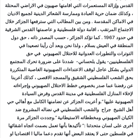
القدس وإزالة المستعمرات التي اقامتها صهيون في الاراضي المحتلة
، وكذلك ضمان حرية العبادة وممارسة الشعائر الدينية لجميع الاديان
في الاماكن المقدسة . ومن بين المطالب التي سترفعها الجزائر خلال
الاجتماع المرتقب ، اقامة دولة فلسطينية و عاصمتها القدس الشرقية
في حدود 1967 . كما تؤكد الجزائر ، حسب المصدر ذاته ، حق دول
المنطقة في العيش بسلام ، ولذا نحن وبعد أن رأينا تصعيدا في
التوترات والتطورات العدوانية للاحتلال الصهيوني في حق
الفلسطينيين- يقول بلحساني- شددنا على ضرورة تحرك المجتمع
الدولي بشكل عاجل لوقف الاعتداءات الصهيونية الغاصبة المتكررة
بحق الشعب الفلسطيني الشقيق والمسجد الاقصى ، كذلك أعربنا
عن رفضنا عما صدر بخصوص خطط الاحتلال الصهيوني وإجراءاته
لإخلاء المنازل الفلسطينية في مدينة القدس وفرض السيادة
الصهيونية عليها “.و أعربت الجزائر عن تضامنها الكامل مع أهالي حي
أهل الشيخ جراح والشعب الفلسطيني في نضاله المشروع ضد
الكيان الصهيوني ومخططاته الاستيطانية “.وجددت الجزائر مرة
أخرى على لسان متحدثنا :” تأكيدها بأنها تعمل بصمت اتجاه اشقائها
في فلسطين حتى لا يعتقد البعض أنها تقدم دعما ماليا ا اقتصاديا او