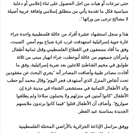
حتى تبرعات أو هبات من اجل الحصول على ثناء إعلامي أو دعاية
سياسية فكل ما تقدمة يأتي من منطلق إسلامي وثقافة عربية أصيلة
لا مصالح ترجى من ورائها “.
هذا و سجل
استشهاد عشرة أفراد من عائلة فلسطينية واحدة جراء
غارة جوية إسرائيلية استهدفت غرب غزة صباح
يوم أمس
السبت،
وفق ما أفاد مسعفون في القطاع الفلسطيني.وقتل ثمانية أطفال
وامرأتان جميعهم من عائلة أبوحطب، جراء انهيار مبنى من ثلاثة
طوابق في مخيم الشاطئ للاجئين بعد ضربة إسرائيلية، وفق ما
أفادت مصادر طبية.وأضافت المصادر أنه “يجري البحث عن مفقودين
تحت أنقاض المنزل الذي أستهدف فجر اليوم”.وقال محمد أبو حطب
والد الأطفال الثمانية في مستشفى الشفاء في مدينة غزة إن
الأطفال “كانوا آمنين في منزلهم ولا يحملون سلاحا ولم يطلقوا
صواريخ”. وأضاف أن الأطفال قتلوا “فيما كانوا يرتدون ملابسهم
الجديدة بمناسبة عيد الفطر.
ووفق مراسل الإذاعة الجزائرية بالأراضي المحتلة الفلسطينية