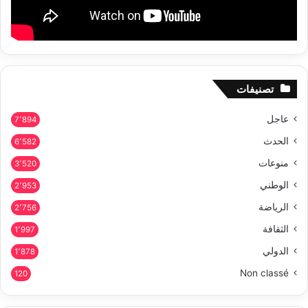
تصنيفات
عاجل
7٬894
الحدث
6٬582
منوعات
3٬520
الوطني
2٬953
الرياضة
2٬756
الثقافة
1٬997
الدولي
1٬878
Non classé
120