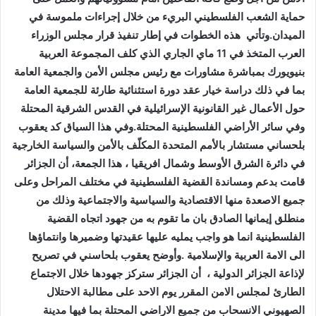
حماية الشعب الفلسطيني البريء من خلال إجراءات ملموسة في
الميدان.وتأتي هذه الخطوات في إطار تنفيذ قرار مجلس الوزراء
العرب المتخذ في 11 ماي الجاري الذي كلف المجموعة العربية
بنيويورك بمباشرة مشاورات مع رئيس مجلس الأمن والجمعية العامة
بما في ذلك دراسة خيار عقد دورة استثنائية طارئة للجمعية العامة
حول الأعمال غير القانونية الإسرائيلية في القدس الشرقية المحتلة
وفي سائر الأراضي الفلسطينية المحتلة.وفي هذا السياق كد يعقوب
بلحساني مستشار بالأمم المتحدة المكلّف بالأمن والسياسة الخارجية
في دائرة الشرق الأوسط وشمال افريقيا ، هذا الجمعة، أن الجزائر
قامت بدعم ومساندة القضية الفلسطينية في مختلف المراحل وعلى
جميع الاصعدة منها الاقتصادية والسياسية والاجتماعية وذلك من
منطلق إيمانها الصادق بان ما تقوم به من جهود اتجاه القضية
الفلسطينية انما هو واجب يمليه عليها عقيدتها وضميرها وانتماؤها
الى الامة العربية والإسلامية .وأوضح يعقوب بلحاسني في تصريح
لإذاعة الجزائر الدولية ، أن الجزائر ستركز جهودها خلال الاجتماع
الطارئ لمجلس الامن المقرر يوم الاحد على مطالبة الاحتلال
الصهيوني الانسحاب من جميع الاراضي المحتلة بما فيها مدينة