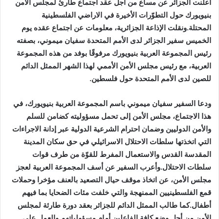
أعلنت الجزائر عن مساع من أجل عقد اجتماع طارئ لمجلس الأمن
بنيويورك حول التطوّرات الأخيرة في الاراضي الفلسطينية
المحتلة.ونقلت الإذاعة الجزائرية، معلومات عن اجتماع عقده يوم
الخميس سفير الجزائر لدى الأمم المتحدة سفيان ميموني، بصفته
رئيس المجموعة العربية بنيويورك مرفوقًا بوفد من هذه المجموعة
العربية، مع رئيس مجلس الأمن الأممي لهذا الشهر الممثل الدائم
للصين لدى الأمم المتحدة حول فلسطين.
ودعا السفير سفيان ميموني باسم المجموعة العربية بنيويورك، في
هذا الاجتماع، مجلس الأمن إلى تحمل مسؤوليته كضامن للسلم
والأمن الدوليين وضمان احترام الشرعية الدولية عبر إدانة الاجراءات
التي اتخذتها سلطات الاحتلال الاسرائيلي في حق سكان المدينة
المقدسة القدس والاستعمال المفرط للقوّة من طرف قوات
سلطات الاحتلال.وأعرب السفير عن أسف المجموعة العربية لعجز
مجلس الأمن، عن اتخاذ موقف حيال التصعيد بالعنف مؤخرا وحملات
قمع الفلسطينيين الممنهجة والتي خلفت مئات الضحايا بما فيهم
أطفال.كما طالب الممثل الدائم للجزائر بعقد دورة طارئة لمجلس
الأمن من أجل وضع كافة الفاعلين أمام مسؤولياتهم والعمل على