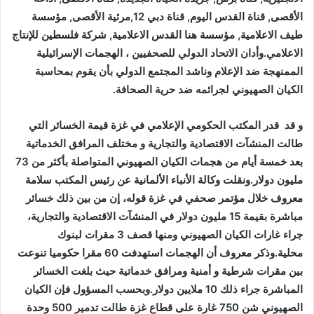
الأقصى, قناة القدس اليوم, قناة دبي 12,مرئية الأقصى, مؤسسة
طيف الاعلامية, مؤسسة هنا القدس الاعلامية, شركة فلسطين للإنتاج
الاعلامي.وأدان الاتحاد الدولي للصحفيين ، الهجمات الإسرائيلية
الممنهجة ضد الإعلام وناشد المجتمع الدولي بأن يقوم بمحاسبة
الكيان الصهيوني لجرائمه ضد حرية الصحافة.
و قد قدر المكتب الحكومي الإعلامي في غزة قيمة الخسائر التي
طالت المنشآت الاقتصادية والتجارية و مختلف المرافق الخدماتية
بعد خمسة أيام من هجمات الكيان الصهيوني المتواصلة بأكثر من 73
مليون دولار.ونقلت وكالة الأنباء الألمانية عن رئيس المكتب سلامة
معروف خلال مؤتمر صحفي في غزة قوله، إن من بين ذلك خسائر
مباشرة بقيمة 15 مليون دولار في المنشآت الاقتصادية والتجارية،
جراء غارات الكيان الصهيوني ومنها قصف 3 مقرات لبنوك
محلية.وذكر معروف أن الهجمات استهدفت 60 مقرا حكوميا تنوعت
بين مقرات شرطية و أمنية ومرافق خدماتية حيث بلغت الخسائر
المباشرة جراء ذلك 10 ملايين دولار.وبحسب المسؤول فإن الكيان
الصهيوني شن 750 غارة على قطاع غزة طالت تدمير 500 وحدة