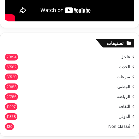
تصنيفات
عاجل
7٬894
الحدث
6٬582
منوعات
3٬520
الوطني
2٬953
الرياضة
2٬756
الثقافة
1٬997
الدولي
1٬878
Non classé
120