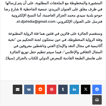
المنشورة والمخطوطة مع الملحقات المطلوبة، على أن يتم إرسالها
في ظرف مغلق على العنوان البريدي: جمعية الجاحظية 8 شارع رضا
حوحو بلدية سيدي محمد الجزائر العاصمة، أما النسخ الإلكترونية
فترسل على العنوان الإلكتروني:
el.djahidia@gmail.com
.
وستقسم الجائزة على فائزين في فئتين هما فئة الرواية المطبوعة
وفئة الرواية المخطوطة، في حين ستتكون لجنة التحكيم من “نخبة
أكاديمية في مجال النقد والإبداع الفني وناشطين معروفين في
المجال الثقافي والإعلامي”، فيما سيتم تنظيم حفل توزيع الجائزة
على هامش الطبعة القادمة للمعرض الدولي للكتاب بالجزائر (سيلا).
لينكدإن
بينتيريست
مشاركة عبر البريد
طباعة