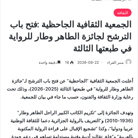
الثقافة
الجمعية الثقافية الجاحظية :فتح باب
الترشح لجائزة الطاهر وطار للرواية
في طبعتها الثالثة
منبر القراء
2026-06-22
16
دقيقة واحدة
أعلنت الجمعية الثقافية “الجاحظية” عن فتح باب الترشح لـ”جائزة
الطاهر وطار للرواية” في طبعتها الثالثة (2025-2026)، وذلك تحت
رعاية وزارة الثقافة والفنون، حسب ما جاء في بيان للجمعية.
وتهدف الجائزة إلى “تكريم الكاتب الكبير الراحل الطاهر وطار”
(1936-2010) و”التعريف بالرواية الجزائرية دعما للثقافة الوطنية
عربيا ودوليا”، وكذا “تشجيع الإقبال على قراءة الرواية المكتوبة
بالعربية” و”خلق تقاليد أدبية وفنية مستدامة تساهم في دعم جودة