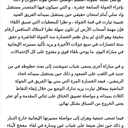
بإجراء الجولة السابعة عشرة ، و التي سيكون فيها المتصدر مستقبل
واد سلي أمام امتحان حقيقي حين يستقبل بميدانه الفريق العنيد
شبيبة تيارت في قمة الجولة ، و نظرا للمعطيات التي تسبق اللقاء
فإن مهمة أصحاب الأرض لن تكون سهلة نظرا لامتلاك المنافس أرقام
مخيفة وهو الذي لم يدق طعم الخسارة منذ الجولة العاشرة و حقق
ستة انتصارات في سبع جولات الأخيرة و يريد تأكيد مسيرته الإيجابية
في مباراة اليوم ما يوحي بلقاء قوي و مفتوح على كل الإحتمالات.
و في مباراة أخرى يسعى شباب تموشنت إلى بعث حظوظه في من
جديد في اللعب على الصعود و ذلك حين يستقبل بميدانه اتحاد
الرمشي ، فبعد الخسارة المرة التي مني بها الفريق في الجولة
الماضية بمعاقل تيارت يريد تدارك الوضع من خلال إبقاء النقاط
الثلاث بميدانه و مواصلة تضييق الخناق على ثنائي المقدمة و أي تعثر
يعني الخروج من السباق بشكل نهائي.
فيما تسعى جمعية وهران إلى مواصلة مسيرتها الإيجابية خارج الديار
و ذلك حين تحل ضيفة على شباب عين وسارة في لقاء مفخخ لأبناء