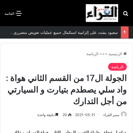
بحث عن
القائمة
سعيود يشدد على إلزامية استكمال جميع عمليات تعويض متضرري حرائق الغابات قبل نهاية شهر أوت
الرئيسية
===
الرياضة
الرياضة
الجولة ال17 من القسم الثاني هواة :
واد سلي يصطدم بتيارت و السيارتي
من أجل التدارك
منبر القراء
2021-05-21
20
دقيقة واحدة
تواصل عجلة بطولة القسم الوطني الثاني هواة الدوران و ذلك