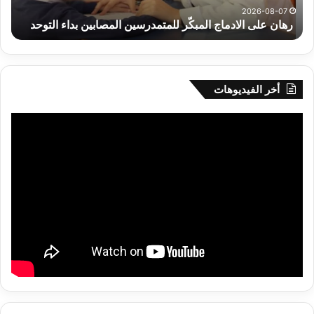
و
،الم
2026-08-07
رهان على الادماج المبكّر للمتمدرسين المصابين بداء التوحد
،
وال
الك
تح
خدم
الم
أخر الفيديوهات