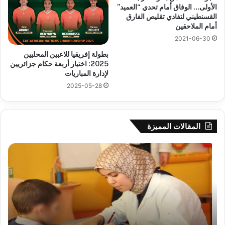
الأولى… الوفاق أمام تحدي “العميد”
القسنطيني لتفادي تقليص الفارق
أمام الملاحقين
2021-06-30
بطولة إفريقيا للاعبين المحليين
2025: اختيار أربعة حكام جزائريين
لإدارة المباريات
2025-05-28
المقالات المميزة
رهان
وال
على
سي
الادماج
بلع
المبكّر
يؤك
للمتمدرسين
جاه
المصابين
الق
بداء
وبر
التوحد
الس