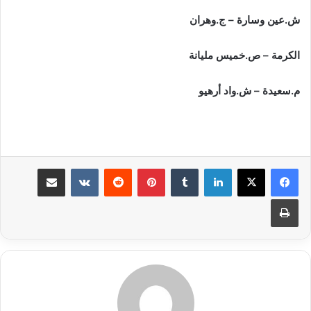
ش.عين وسارة – ج.وهران
الكرمة – ص.خميس مليانة
م.سعيدة – ش.واد أرهيو
لينكدإن
بينتيريست
مشاركة عبر البريد
طباعة