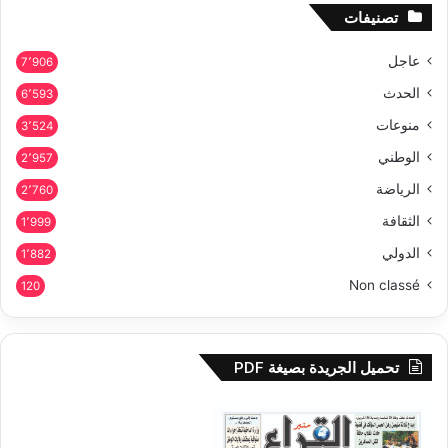
تصنيفات
عاجل
7٬906
الحدث
6٬593
منوعات
3٬524
الوطني
2٬957
الرياضة
2٬760
الثقافة
1٬999
الدولي
1٬882
Non classé
120
تحميل الجريدة بصيغة PDF