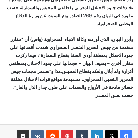
تخندقات جنود الاحتلال المغربي بقطاعي المحبس والسمارة، حسب
ما ورد في البيان رقم 269 الصادر يوم السبت عن وزارة الدفاع
الوطني الصحراوية.
وأبرز البيان، الذي أوردته وكالة الانباء الصحراوية (واص) أن “مفارز
متقدمة من جيش التحرير الشعبي الصحراوي شددت أقصافها على
جنود الاحتلال بمنطقة أودي الصفا بقطاع السمارة”، فيما ركزت
مفارز أخرى – يضيف البيان – هجماتها على جنود الاحتلال بمنطقتي
أكرارة ولد أبلال ولعكد بقطاع المحبس.هذا و”تستمر هجمات جيش
التحرير الشعبي الصحراوي، مستهدفة مواقع قوات الاحتلال مخلفة
خسائر فادحة في الأرواح والمعدات على طول جدار الذل والعار”،
حسب تفس المصدر.
لينكدإن
بينتيريست
مشاركة عبر البريد