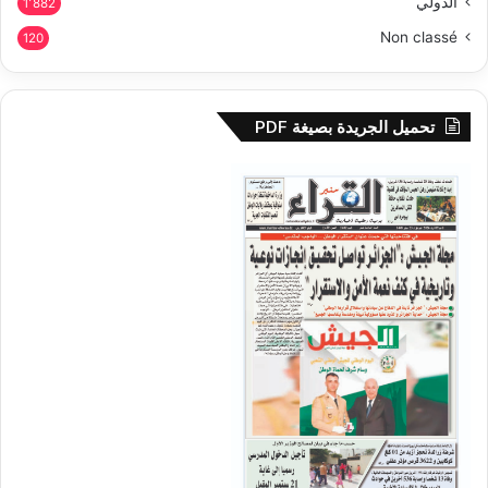
الدولي
1٬882
Non classé
120
تحميل الجريدة بصيغة PDF