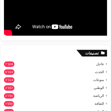
تصنيفات
عاجل
7٬906
الحدث
6٬593
منوعات
3٬524
الوطني
2٬957
الرياضة
2٬760
الثقافة
1٬999