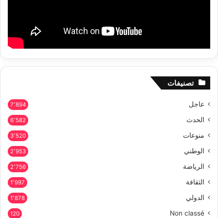
تصنيفات
عاجل
7٬894
الحدث
6٬582
منوعات
3٬520
الوطني
2٬953
الرياضة
2٬756
الثقافة
1٬997
الدولي
1٬878
Non classé
120