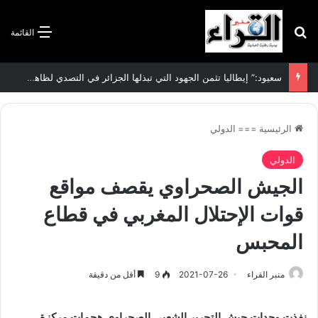
بحث عن
القائمة
سعيود:” إيطاليا تثمن الجهود التي تبذلها الجزائر في التصدي لظاهرة الهجرة غير الشرعية”
الرئيسية
===
الدولي
الدولي
الجيش الصحراوي يقصف مواقع
قوات الإحتلال المغربي في قطاع
المحبس
منبر القراء
2021-07-26
9
أقل من دقيقة
نفذت وحدات جيش التحرير الشعبي الصحراوي هجمات مركزة