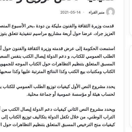
وبرامج
والي سيدي بلعباس يؤ
2026-08-07
حد
السكن
ان على الادماج المبكّر للمتمدرسين
القطاعات وبرامج السك
منبر القراء
2021-05-14
،المياه
مصابين بداء التوحد
والمشاريع الكبرى تح
والمشاريع
قدمت وزيرة الثقافة والفنون مليكة بن دودة ،
بحر الأسبوع المن
الكبرى
تحت
العزيز جراد، عرضا حول أربعة مشاريع مراسيم تنفيذية تتعلق بتوز
خدمة
المواطن
الطلب العمومي للكتاب، و دعم الدولة إيصال الكتب بنفس السعر 
المسبق المتعلق بتنظيم التظاهرات حول الكتاب الموجه للجمهور
الكتاب ومكتبات بيع الكتب وكذا النتائج المترتبة عليها وكذا سحبها.
يحدد مشروع النص الأول كيفيات توزيع الطلب العمومي للكتاب ب
لحساب هيئة أو مؤسسة عمومية أو جماعة محلية.
ويحدد مشروع النص الثاني كيفيات دعم الدولة إيصال الكتب من أ
التراب الوطني، من خلال تكفل الدولة بتكاليف توزيع الكتاب إلى 
كيفيات منح الترخيص المسبق المتعلق بتنظيم التظاهرات حول ال