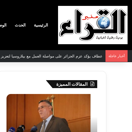
الرئيسية
الحدث
الوط
أخبار عاجلة
عطاف يؤكد عزم الجزائر على مواصلة العمل مع بيلاروسيا لتعزيز الع
المقالات المميزة
بوزقزة
رها
يرأس
على
جلسة
الادم
عمل
المبك
لدراسة
للمت
وضعية
المص