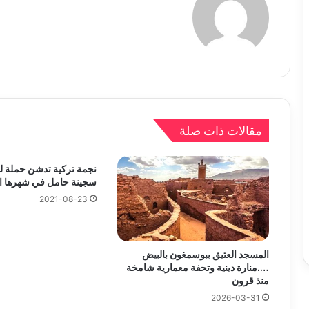
مقالات ذات صلة
نجمة تركية تدشن حملة ل
سجينة حامل في شهرها ال
2021-08-23
المسجد العتيق ببوسمغون بالبيض
….منارة دينية وتحفة معمارية شامخة
منذ قرون
2026-03-31