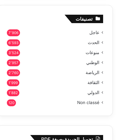
تصنيفات
عاجل
7٬906
الحدث
6٬593
منوعات
3٬524
الوطني
2٬957
الرياضة
2٬760
الثقافة
1٬999
الدولي
1٬882
Non classé
120
تحميل الجريدة بصيغة PDF