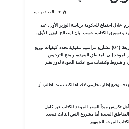
يعلن
كد جاهزية
2026-08-07
اعتزاله
ن ،المياه
بطل إفريقيا مع “الخضر” مهدي
11
دقيقة واحدة
عن
ت خدمة المواطن
طاهرات يعلن اعتزاله عن عمر 36 عاما
عمر
صرم
خلال اجتماع للحكومة برئاسة الوزير الأول، عبد
36
عاما
يع و تسويق الكتاب، حسب بيان لمصالح الوزير الأول .
استمعت الحكومة إلى عرض قدمته وزيرة الثقافة والفنون حول أربعة (04) مشاريع مراسيم تنفيذية تحدد: كيفيات توزيع
الموحد إلى المناطق البعيدة، و منح الترخيص
، و شروط وكيفيات منح علامة الجودة لدور نشر
هدف وضع إطار تنظيمي لاقتناء الكتب عند الطلب أو
جل تكريس مبدأ السعر الموحد للكتاب عبر كامل
المناطق البعيدة.أما مشروع النص الثالث فيحدد
كتاب الموجه للجمهور.