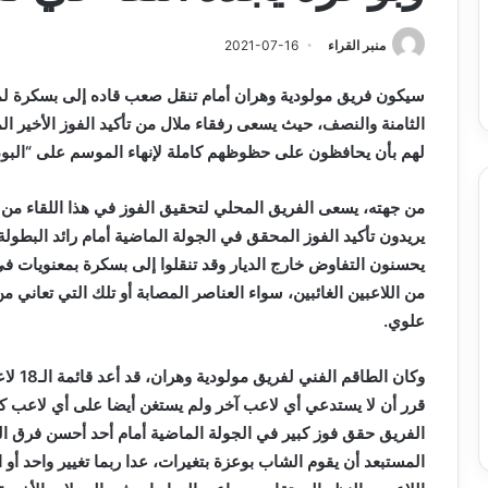
س
الدين
ب قرعة الدور التمهيدي لأبطال
2026-08-03
فدرالية
لكحل
ريقيا وكأس الكونفدرالية يوم الخميس
نادي وفاق سطيف يض
منبر القراء
2021-07-16
لقاهرة
الدين لكحل
ميس
سيكون فريق مولودية وهران أمام تنقل صعب قاده إلى بسكرة لموا
اهرة
الثامنة والنصف، حيث يسعى رفقاء ملال من تأكيد الفوز الأخير 
لهم بأن يحافظون على حظوظهم كاملة لإنهاء الموسم على “البود
من جهته، يسعى الفريق المحلي لتحقيق الفوز في هذا اللقاء من أ
يريدون تأكيد الفوز المحقق في الجولة الماضية أمام رائد البطو
يحسنون التفاوض خارج الديار وقد تنقلوا إلى بسكرة بمعنويات ف
علوي.
وكان ا
قرر أن لا يستدعي أي لاعب آخر ولم يستغن أيضا على أي لاعب ك
الفريق حقق فوز كبير في الجولة الماضية أمام أحد أحسن فرق ا
المستبعد أن يقوم الشاب بوعزة بتغيرات، عدا ربما تغيير واحد أو اث