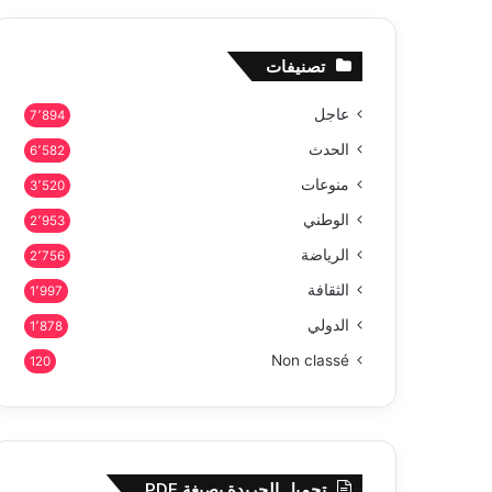
تصنيفات
عاجل
7٬894
الحدث
6٬582
منوعات
3٬520
الوطني
2٬953
الرياضة
2٬756
الثقافة
1٬997
الدولي
1٬878
Non classé
120
تحميل الجريدة بصيغة PDF