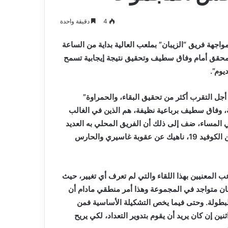
و
2026-08-03
صيانة
م المدافع شمس
بلدية أرزيو بوهران تخصص فرق لترميم
4
دقيقة واحدة
المدارس
و صيانة المدارس التربوية
التربوية
جهة فريق “الزيبان” بملعب العالية بداية من الساعة
المحقق أمام وفاق سطيف وتحقيق نتيجة إيجابية تسمح
يوم”.
جل التقرب أكثر من تحقيق البقاء، والحمراوة”
لة، وفاق سطيف برباعية نظيفة، هم الذين في الغالب
ي المساء، ضف إلى ذلك أن الفريق المحلي به العديد
من اللاعبين الغائبين، سواء العناصر المصابة أو تلك التي تعاني من الكوفيد 19، ناهيك عن عقوبة غاسيري والحارس
لطاقم الفني لفريق مولودية وهران، قد أعد قائمة الـ18 لاعب المعنيين بهذا اللقاء والتي لم تعرف أي تغيير، حيث
ان متواجد في المجموعة وهذا أمر منطقي مادام أن
لبطولة. وحتى فيما يخص التشكيلة الأساسية فمن
نين إن كان يريد أن يقوم بتدوير التعداد، لكي يريح