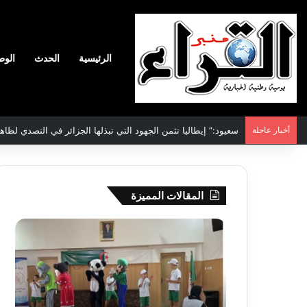
الرئيسية
الحدث
الوط
أخبار عاجلة
سعيود:” إيطاليا تثمن الجهود التي تبذلها الجزائر في التصدي لظاه
المقالات المميزة
جيجل:
سحب
انطلاق
قرعة
فعاليات
الدور
المخيم
التم
الصيفي
لأبط
لفائدة
إفريق