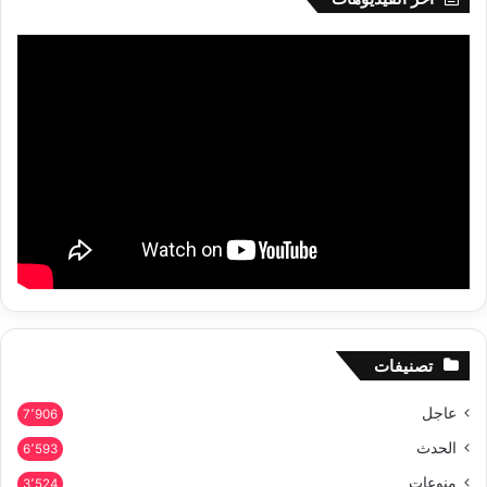
تصنيفات
عاجل
7٬906
الحدث
6٬593
منوعات
3٬524