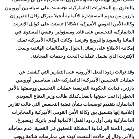
بالتعاون مع المخابرات الدانماركية، تجسست على سياسيين أوروبيين
بارزين من بينهم المستشارة الألمانية أنجيلا ميركل.وقال التقرير إن
وكالة الأمن القومي الأميركية (
NSA
) تنصتت على كوابل الإنترنت
الدانماركية للتجسس على قادة ومسؤولين رفيعي المستوى في
ألمانيا والسويد والنرويج وفرنسا. وكانت الوكالة الأميركية تملك
إمكانية الاطلاع على رسائل الجوال والمكالمات الهاتفية وسجل
الإنترنت الذي يشمل عمليات البحث وخدمات المحادثة.
وقد توالت ردود الفعل الأوروبية على التقارير التي كشفت عن
عمليات التجسس الأميركية الدانماركية على سياسيين أوروبيين
بارزين، فدانت الحكومة الفرنسية عمليات التجسس ووصفتها بالأمر
الخطِر إذا ثبت حدوثها بالفعل.كذلك طالب وزير الدفاع السويدي
الدانمارك بتقديم توضيحات بشأن قضية التجسس التي قالت تقارير
إعلامية إنها بتنسيق بين وكالة الأمن القومي الأميركية والمخابرات
الدانماركية.وفي أول ردود الفعل الألمانية أبدى باتريك زينسبرغ،
رئيس اللجنة البرلمانية المشكلة للتحقيق في القضية، عدم مفاجأته
بالأمر، وقال إن حالات التنصت كهذه هي ممارسات شائعة ويجب