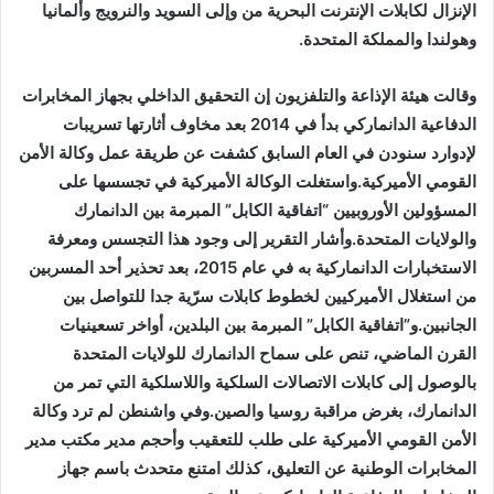
الإنزال لكابلات الإنترنت البحرية من وإلى السويد والنرويج وألمانيا
وهولندا والمملكة المتحدة.
وقالت هيئة الإذاعة والتلفزيون إن التحقيق الداخلي بجهاز المخابرات
الدفاعية الدانماركي بدأ في 2014 بعد مخاوف أثارتها تسريبات
لإدوارد سنودن في العام السابق كشفت عن طريقة عمل وكالة الأمن
القومي الأميركية.واستغلت الوكالة الأميركية في تجسسها على
المسؤولين الأوروبيين “اتفاقية الكابل” المبرمة بين الدانمارك
والولايات المتحدة.وأشار التقرير إلى وجود هذا التجسس ومعرفة
الاستخبارات الدانماركية به في عام 2015، بعد تحذير أحد المسربين
من استغلال الأميركيين لخطوط كابلات سرّية جدا للتواصل بين
الجانبين.و”اتفاقية الكابل” المبرمة بين البلدين، أواخر تسعينيات
القرن الماضي، تنص على سماح الدانمارك للولايات المتحدة
بالوصول إلى كابلات الاتصالات السلكية واللاسلكية التي تمر من
الدانمارك، بغرض مراقبة روسيا والصين.وفي واشنطن لم ترد وكالة
الأمن القومي الأميركية على طلب للتعقيب وأحجم مدير مكتب مدير
المخابرات الوطنية عن التعليق، كذلك امتنع متحدث باسم جهاز