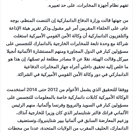
تفهم نظام أجهزة المخابرات، على حد تعبيره.
من جهتها قالت وزارة الدفاع الدانماركية إن التنصت المنظم، بوجه
عام، على الحلفاء المقربين أمر غير مقبول.وذكر تقرير هيئة الإذاعة
والتلفزيون الدانماركية أن وكالة الأمن القومي الأميركية استغلت
شراكة مع وحدة تابعة للمخابرات الخارجية بالدانمارك للتجسس على
مسؤولين كبار في الدول المجاورة ومنهم المستشارة الألمانية أنجيلا
ميركل.وقالت الهيئة، نقلا عن 9 مصادر مطلعة لم تسمّها، إن هذا هو
ما خلص إليه تحقيق داخلي أجراه جهاز المخابرات الدفاعية
الدانماركي في دور وكالة الأمن القومي الأميركية في الشراكة.
ووفقا للتحقيق الذي يشمل الأعوام من 2012 حتى 2014 استخدمت
الوكالة الأميركية كابلات دانماركية خاصة بالمعلومات للتجسس على
مسؤولين كبار في السويد والنرويج وفرنسا وألمانيا، منهم الرئيس
الألماني فرانك فالتر شتاينماير الذي كان وزيرا للخارجية آنذاك،
وزعيم المعارضة السابق في ألمانيا بيير شتاينبروك.وتستضيف
الدانمارك، الحليف المقرب من الولايات المتحدة، عددا من محطات