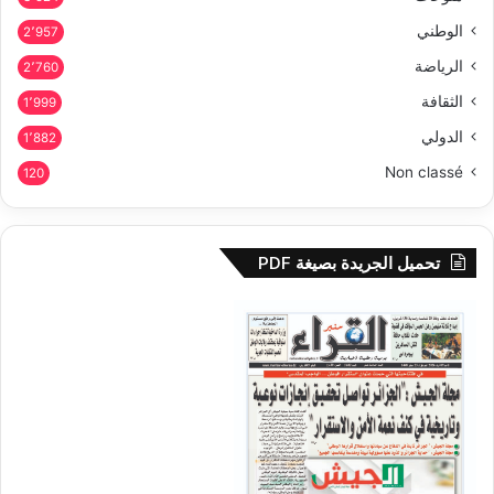
الوطني
2٬957
الرياضة
2٬760
الثقافة
1٬999
الدولي
1٬882
Non classé
120
تحميل الجريدة بصيغة PDF