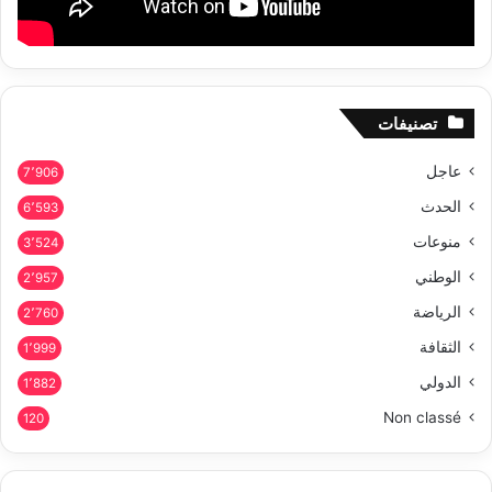
تصنيفات
عاجل
7٬906
الحدث
6٬593
منوعات
3٬524
الوطني
2٬957
الرياضة
2٬760
الثقافة
1٬999
الدولي
1٬882
Non classé
120