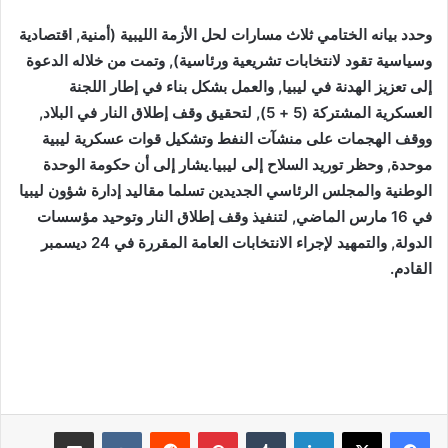
وحدد بيانه الختامي ثلاث مسارات لحل الأزمة الليبية (أمنية, اقتصادية
وسياسية تقود لانتخابات تشريعية ورئاسية), وتمت من خلاله الدعوة
إلى تعزيز الهدنة في ليبيا, والعمل بشكل بناء في إطار اللجنة
العسكرية المشتركة (5 + 5), لتحقيق وقف إطلاق النار في البلاد,
ووقف الهجمات على منشآت النفط وتشكيل قوات عسكرية ليبية
موحدة, وحظر توريد السلاح إلى ليبيا.يشار إلى أن حكومة الوحدة
الوطنية والمجلس الرئاسي الجديدين تسلما مقاليد إدارة شؤون ليبيا
في 16 مارس الماضي, لتنفيذ وقف إطلاق النار وتوحيد مؤسسات
الدولة, والتمهيد لإجراء الانتخابات العامة المقررة في 24 ديسمبر
القادم.
لينكدإن
بينتيريست
مشاركة عبر البريد