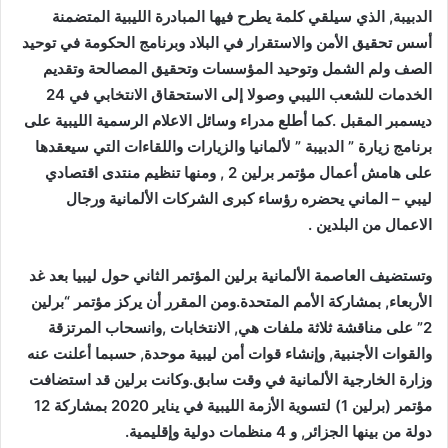
الدبيبة, الذي سيلقي كلمة يطرح فيها المبادرة الليبية المتضمنة
أسس تحقيق الأمن والاستقرار في البلاد وبرنامج الحكومة في توحيد
الصف ولم الشمل وتوحيد المؤسسات وتحقيق المصالحة وتقديم
الخدمات للشعب الليبي وصولا إلى الاستحقاق الانتخابي في 24
ديسمبر المقبل .كما أطلع مدراء وسائل الاعلام الرسمية الليبية على
برنامج زيارة ” الدبيبة ” لألمانيا والزيارات واللقاءات التي سيعقدها
على هامش أعمال مؤتمر برلين 2 , ومنها تنظيم منتدى اقتصادي
ليبي – الماني يحضره رؤساء كبرى الشركات الألمانية ورجال
الاعمال من البلدين .
وتستضيف العاصمة الألمانية برلين المؤتمر الثاني حول ليبيا بعد غد
الأربعاء, بمشاركة الأمم المتحدة.ومن المقرر أن يركز مؤتمر “برلين
2” على مناقشة ثلاثة ملفات هي, الانتخابات ,وانسحاب المرتزقة
والقوات الأجنبية, وإنشاء قوات أمن ليبية موحدة, حسبما أعلنت عنه
وزارة الخارجية الألمانية في وقت سابق.وكانت برلين قد استضافت
مؤتمر (برلين 1) لتسوية الأزمة الليبية في يناير 2020 بمشاركة 12
دولة من بينها الجزائر, و 4 منظمات دولية وإقليمية.