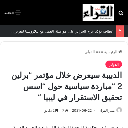
بحث عن
القائمة
سعيود يشدد على إلزامية استكمال جميع عمليات تعويض متضرري حرائق الغابات قبل نهاية شهر أوت
الرئيسية
===
الدولي
الدولي
الدبيبة سيعرض خلال مؤتمر “برلين
2 “مباردة سياسية حول “اسس
تحقيق الاستقرار في ليبيا “
منبر القراء
2021-06-22
7
2 دقائق
سيعرض رئيس حكومة الوحدة الوطنية الليبية عبد الحميد الدبيبة