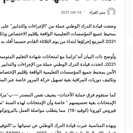
وبرامج
والي سيدي بلعباس يؤ
2026-08-07
حد
السكن
ان على الادماج المبكّر للمتمدرسين
القطاعات وبرامج السك
منبر القراء
2021-06-14
،المياه
مصابين بداء التوحد
والمشاريع الكبرى تح
والمشاريع
وضعت قيادة الدرك الوطني جملة من “الإجراءات والتدابير” على
الكبرى
تحت
بمحيط جميع المؤسسات التعليمية الواقعة بإقليم الاختصاص وذلك
خدمة
2021 المزمع إجراؤها ابتداء من يوم الثلاثاء القادم حسبما أفاد به اليوم الأحد بيان لهذا السلك الأمني.
المواطن
2021، اتخذت قيادة الدرك الوطني جملة من الإجراءات والتد
الأمن بمحيط جميع المؤسسات التعليمية الواقعة بإقليم الإختصا
وتكثيف دوريات المراقبة بغية تسهيل حركة المرور خاصة عبر المحا
كما ستقوم فرق حماية الأحداث– يضيف نفس المصدر — ب”مرافقة
الإمتحانات بغية تحسيسهم ” خاصة وأن الإمتحانات لهذه السنة 
فيروس كورونا (كوفيد-19) مما يتطلب مواصلة العمل بالبروتوكول الصحي المعتمد من طرف السلطات العمومية”.
وبهذه المناسبة
عبرت قيادة الدرك الوطني عن تمنياتها ب”التوف