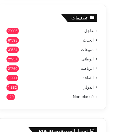
تصنيفات
عاجل
7٬906
الحدث
6٬593
منوعات
3٬524
الوطني
2٬957
الرياضة
2٬760
الثقافة
1٬999
الدولي
1٬882
Non classé
120
تحميل الجريدة بصيغة PDF