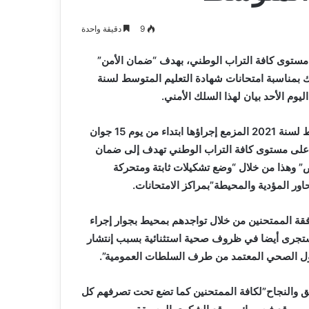
يعلن
كد جاهزية
2026-08-07
اعتزاله
ن ،المياه
بطل إفريقيا مع “الخضر” مهدي
9
دقيقة واحدة
عن
ت خدمة المواطن
طاهرات يعلن اعتزاله عن عمر 36 عاما
عمر
 مستوى كافة التراب الوطني، بهدف “ضمان الأمن”
36
عاما
 بمناسبة امتحانات شهادة التعليم المتوسط لسنة
وأوضح ذات البيان أنه”تزامنا مع امتحانات شهادة التعليم المتوسط لسنة 2021 المزمع إجراؤها ابتداء من يوم 15 جوان
ابير على مستوى كافة التراب الوطني تهدف إلى ضمان
ص” وهذا من خلال “وضع تشكيلات ثابتة ومتحركة
ور المؤدية والمحيطة”بمراكز الامتحانات.
 الممتحنين من خلال تواجدهم بمحيط بجوار إجراء
“ستجرى أيضا في ظروف صحية استثنائية بسبب إنتشار
يق والنجاح”لكافة الممتحنين كما تضع تحت تصرفهم كل