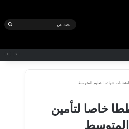
بحث
عن
تحانات شهادة التعليم المتوسط
بطل
إفريقيا
ا خاصا لتأمين
مع
“الخضر”
مهدي
 المتوسط
طاهرات