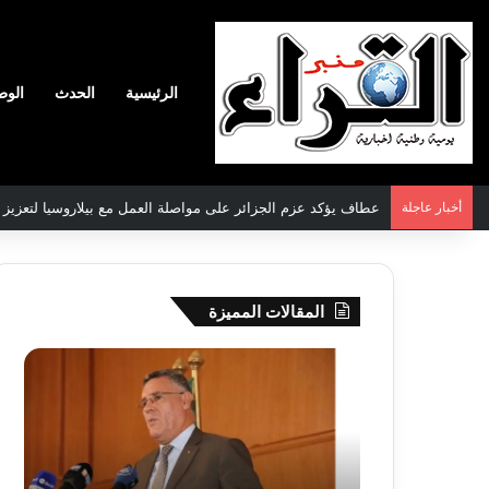
الرئيسية
الحدث
الوط
أخبار عاجلة
عطاف يؤكد عزم الجزائر على مواصلة العمل مع بيلاروسيا لتعزيز الع
المقالات المميزة
بوزقزة
رها
يرأس
على
جلسة
الادم
عمل
المبك
لدراسة
للمت
وضعية
المص