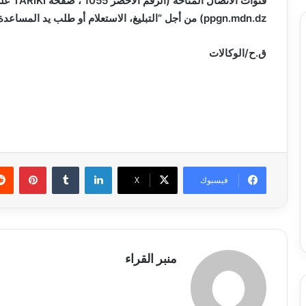
قنوات الاتصال المتاحة (الرقم الأخضر 1055 ، صفحة
TARIKI
على
ppgn.mdn.dz
) من أجل “التبليغ، الاستعلام أو طلب يد المساعدة”
ق.ح/الوكالات
لينكدإن
بينتي
فيسبوك
X
منبر القراء