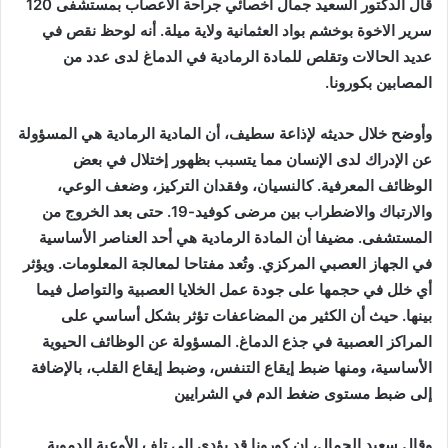
قال الدكتور السعيد جمال أخصائي جراحة الأعصاب بمستشفى 120
سرير الاخوة بوخشم بواد العثمانية ولاية ميلة. أنه لوحظ نقص في
عديد الحالات وتقلص للمادة الرمادية في الدماغ لدى عدد من
المصابين بكورونا.
وأوضح خلال حديثه لإذاعة سطيف، أن المادية الرمادية هي المسؤولة
عن الإدراك لدى الإنسان مما يتسبب بظهور إختلال في بعض
الوظائف المعرفية. كالنسيان، وفقدان التركيز، وضعف الوعي،
والارتباك والاضطراب بين مرضى كوفيد-19. حتى بعد الخروج من
المستشفى. مضيفا أن المادة الرمادية هي أحد العناصر الأساسية
في الجهاز العصبي المركزي. وتُعد مفتاحا لمعالجة المعلومات. ويؤثر
أي خلل في حجمها على جودة عمل الخلايا العصبية والتواصل فيما
بينها. حيث أن الكثير من المضاعفات تؤثر بشكل أساسي على
المراكز العصبية في جذع الدماغ. المسؤولة عن الوظائف الحيوية
الأساسية، ومنها ضبط إيقاع التنفس، وضبط إيقاع القلب، بالإضافة
إلى ضبط مستوى ضغط الدم في الشرايين
وقال سعيد الجمال، إن كورونا قد يؤدي إلى تلف الأوعية الدموية