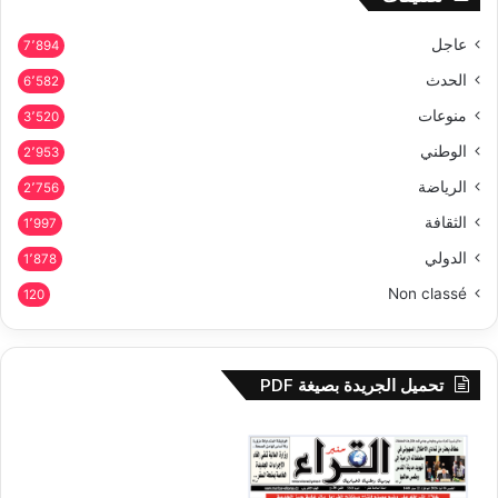
عاجل
7٬894
الحدث
6٬582
منوعات
3٬520
الوطني
2٬953
الرياضة
2٬756
الثقافة
1٬997
الدولي
1٬878
Non classé
120
تحميل الجريدة بصيغة PDF