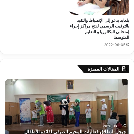
بلعابد يدعو إلى الإنضباط والتقيد
بالتوقيت الرسمي لفتح مراكز إجراء
إمتحاني البكالوريا و التعليم
المتوسط
2022-06-05
المقالات المميزة
جيجل:
سح
انطلاق
قرع
فعاليات
الد
المخيم
الت
الصيفي
لأب
لفائدة
إفري
الأطفال
وك
المصابين
الك
2026-08-03
جيجل: انطلاق فعاليات المخيم الصيفي لفائدة الأطفال
س
بطيف
يوم