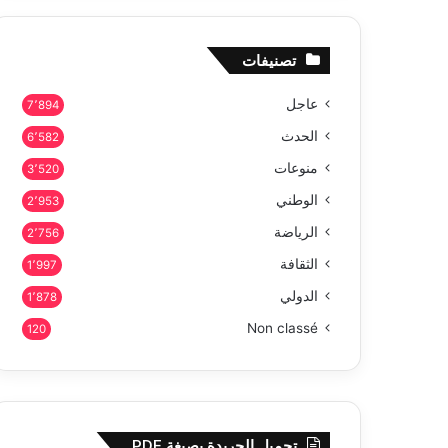
تصنيفات
عاجل
7٬894
الحدث
6٬582
منوعات
3٬520
الوطني
2٬953
الرياضة
2٬756
الثقافة
1٬997
الدولي
1٬878
Non classé
120
تحميل الجريدة بصيغة PDF