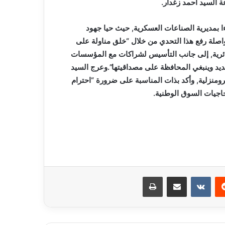
ة السيد أحمد زغدار.
بمديرية الصناعات العسكرية, حيث حيا جهود
صلة رفع هذا التحدي من خلال “خلق مناولة على
ئرية, إلى جانب التأسيس لشراكات مع المؤسسات
لتسديد وينبغي المحافظة على مصداقيتها”.وعرج السيد
منزلية, وأكد بذات المناسبة على ضرورة “احترام
 حاجيات السوق الوطنية.
ريست
مشاركة عبر البريد
طباعة