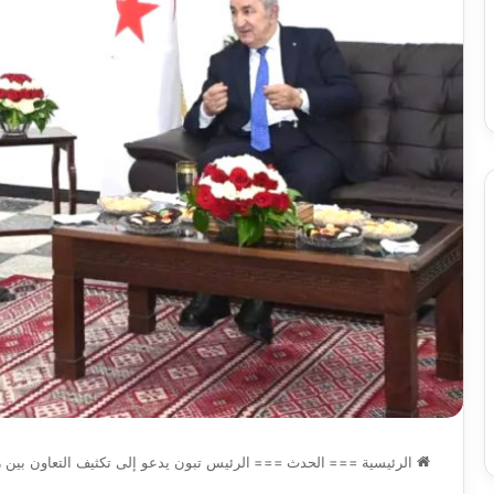
س
الدين
ب قرعة الدور التمهيدي لأبطال
2026-08-03
فدرالية
لكحل
ريقيا وكأس الكونفدرالية يوم الخميس
نادي وفاق سطيف يض
لقاهرة
الدين لكحل
ميس
اهرة
الرئيسية
===
الحدث
===
الرئيس تبون يدعو إلى تكثيف التعاون بين ر