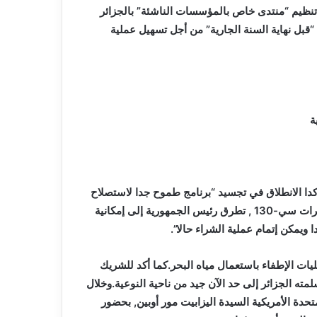
تنظيم “منتدى خاص بالمؤسسات الناشئة” بالجزائر
قبل نهاية السنة الجارية” من أجل تسهيل عملية
ة
دا الانطلاق في تجسيد “برنامج طموح جدا لاستصلاح
الأراضي الصحراوية”.ولدى توقفه عند جناح الشركة المصنعة لطائرات سي-130 , تطرق رئيس الجمهورية إلى إمكانية
 ويمكن إتمام عملية الشراء حالا”.
يات الإطفاء باستعمال مياه البحر.كما أكد للشريك
لمته الجزائر إلى حد الآن جيد من ناحية النوعية.وخلال
تحدة الأمريكية السيدة اليزابيت مور أوبين, بحضور