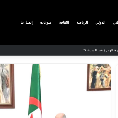
ني
الدولي
الرياضة
الثقافة
منوعات
إتصل بنا
لمحددة لسنة 2026
نادي
وفاق
سطيف
هيدي
يضم
ال
المدافع
يا
شمس
2026-08-03