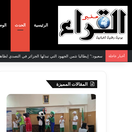
الرئيسية
الحدث
الوط
أخبار عاجلة
الاتفاقية الأممية بشأن تغير المناخ :الجزائر تودع مساهمتها الوطنية ا
المقالات المميزة
جيجل:
سحب
انطلاق
قرعة
فعاليات
الدور
المخيم
التم
الصيفي
لأبط
لفائدة
إفريق