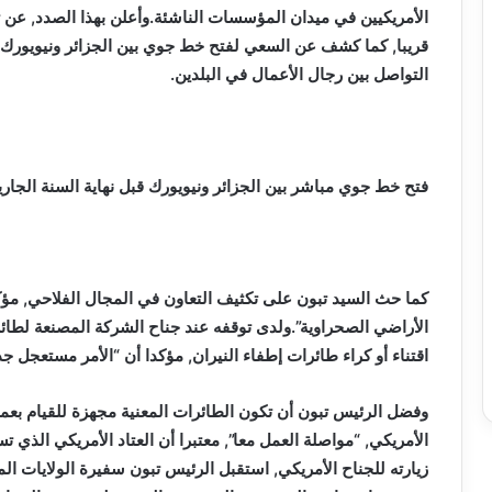
الأمريكيين في ميدان المؤسسات الناشئة.وأعلن بهذا الصدد, عن 
قريبا, كما كشف عن السعي لفتح خط جوي بين الجزائر ونيويورك “
التواصل بين رجال الأعمال في البلدين.
فتح خط جوي مباشر بين الجزائر ونيويورك قبل نهاية السنة الجاري
كما حث السيد تبون على تكثيف التعاون في المجال الفلاحي, مؤك
اقتناء أو كراء طائرات إطفاء النيران, مؤكدا أن “الأمر مستعجل جدا
وفضل الرئيس تبون أن تكون الطائرات المعنية مجهزة للقيام بعمل
الأمريكي, “مواصلة العمل معا”, معتبرا أن العتاد الأمريكي الذي تس
زيارته للجناح الأمريكي, استقبل الرئيس تبون سفيرة الولايات الم