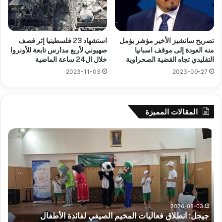
تصريح سانشيز الأخير مؤشر يؤمل
استشهاد 23 فلسطينيا إثر قصف
منه العودة إلى موقف اسبانيا
صهيوني لأربع مدارس تابعة للأونروا
التقليدي تجاه القضية الصحراوية
خلال ال24 ساعة الماضية
2023-11-03
2023-09-27
المقالات المميزة
جيجل:
سح
انطلاق
قرع
فعاليات
الد
المخيم
الت
الصيفي
لأب
لفائدة
إفري
الأطفال
وك
المصابين
الك
2026-08-03
جيجل: انطلاق فعاليات المخيم الصيفي لفائدة الأطفال
س
بطيف
يوم