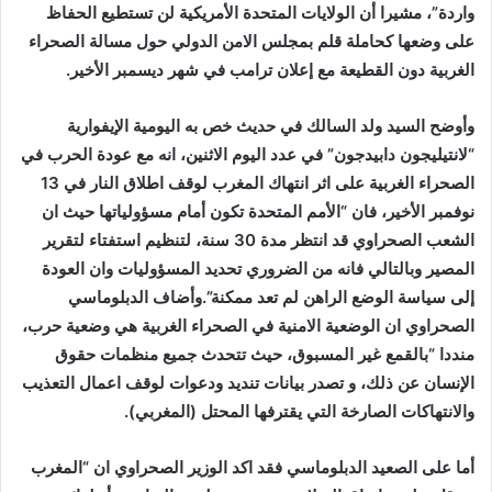
واردة”، مشيرا أن الولايات المتحدة الأمريكية لن تستطيع الحفاظ
على وضعها كحاملة قلم بمجلس الامن الدولي حول مسالة الصحراء
الغربية دون القطيعة مع إعلان ترامب في شهر ديسمبر الأخير.
وأوضح السيد ولد السالك في حديث خص به اليومية الإيفوارية
“لانتيليجون دابيدجون” في عدد اليوم الاثنين، انه مع عودة الحرب في
الصحراء الغربية على اثر انتهاك المغرب لوقف اطلاق النار في 13
نوفمبر الأخير، فان “الأمم المتحدة تكون أمام مسؤولياتها حيث ان
الشعب الصحراوي قد انتظر مدة 30 سنة، لتنظيم استفتاء لتقرير
المصير وبالتالي فانه من الضروري تحديد المسؤوليات وان العودة
إلى سياسة الوضع الراهن لم تعد ممكنة”.وأضاف الدبلوماسي
الصحراوي ان الوضعية الامنية في الصحراء الغربية هي وضعية حرب،
منددا “بالقمع غير المسبوق، حيث تتحدث جميع منظمات حقوق
الإنسان عن ذلك، و تصدر بيانات تنديد ودعوات لوقف اعمال التعذيب
والانتهاكات الصارخة التي يقترفها المحتل (المغربي).
أما على الصعيد الدبلوماسي فقد اكد الوزير الصحراوي ان “المغرب