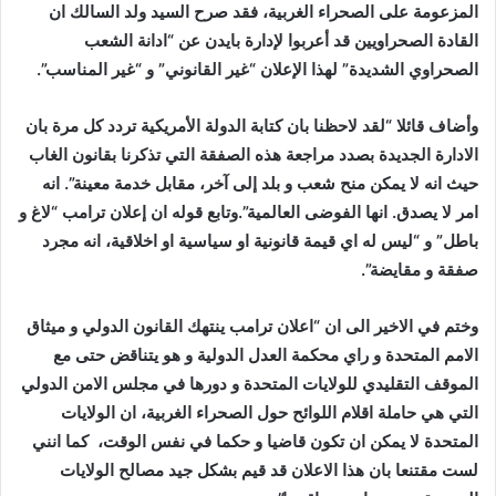
المزعومة على الصحراء الغربية، فقد صرح السيد ولد السالك ان
القادة الصحراويين قد أعربوا لإدارة بايدن عن “ادانة الشعب
الصحراوي الشديدة” لهذا الإعلان “غير القانوني” و “غير المناسب”.
وأضاف قائلا “لقد لاحظنا بان كتابة الدولة الأمريكية تردد كل مرة بان
الادارة الجديدة بصدد مراجعة هذه الصفقة التي تذكرنا بقانون الغاب
حيث انه لا يمكن منح شعب و بلد إلى آخر، مقابل خدمة معينة”. انه
امر لا يصدق. انها الفوضى العالمية”.وتابع قوله ان إعلان ترامب “لاغ و
باطل” و “ليس له اي قيمة قانونية او سياسية او اخلاقية، انه مجرد
صفقة و مقايضة”.
وختم في الاخير الى ان “اعلان ترامب ينتهك القانون الدولي و ميثاق
الامم المتحدة و راي محكمة العدل الدولية و هو يتناقض حتى مع
الموقف التقليدي للولايات المتحدة و دورها في مجلس الامن الدولي
التي هي حاملة اقلام اللوائح حول الصحراء الغربية، ان الولايات
المتحدة لا يمكن ان تكون قاضيا و حكما في نفس الوقت، كما انني
لست مقتنعا بان هذا الاعلان قد قيم بشكل جيد مصالح الولايات