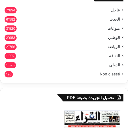
عاجل
7٬894
الحدث
6٬582
منوعات
3٬520
الوطني
2٬953
الرياضة
2٬756
الثقافة
1٬997
الدولي
1٬878
Non classé
120
تحميل الجريدة بصيغة PDF