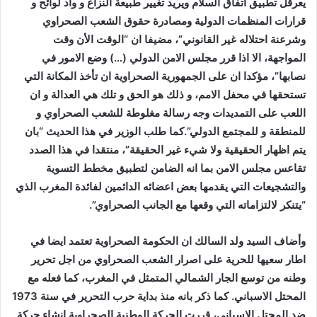
يعرقل تطبيق اتفاق السلام ويريد تغيير طبيعة النزاع و وأد لوائح و
قرارات المنظمات الدولية ومصادرة حقوق الشعب الصحراوي
وشرعنة احتلاله غير القانوني”، مضيفا ان “الوقت الأن وقت
المواجهة، الا اذا قرر مجلس الامن الدولي (…) وضع الامور في
نصابها”، مؤكدا ان على الجمهورية الصحراوية ان تأخذ المكانة التي
تستحقها في محفل الامم، و ذلك هو الحق و تلك هي العدالة و ان
اللعب على التمديدات وجه رسالة مغلوطة للشعب الصحراوي و
للمنطقة و للمجتمع الدولي”.كما طلب الوزير في هذا الحديث “بان
يتم اظهار الحقيقية ولا شيء غير الحقيقة”، منتقدا في هذا الصدد
تقاعس مجلس الامن بما انه الضامن لتطبيق مخطط التسوية
والتشجيعات التي يقدمها بعض اعضائه الدائمين لفائدة المغرب الذي
“يتنكر لالتزاماته التي وقعها مع الجانب الصحراوي”.
وأضاف السيد ولد السالك ان الحكومة الصحراوية تعتمد ايضا في
اطار سعيها للحرية على اصرار الشعب الصحراوي من اجل تحرير
وطنه من توسع الجار الشمالي المتمثل في المغرب، كما فعله مع
المحتل الاسباني. كما ذكر بانه منذ بداية حرب التحرير في سنة 1973
ضد المحتل الاسباني، قررت الحركة الوطنية الصحراوية انشاء حركة