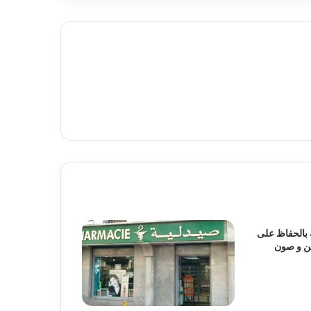
 بالحفاظ على
ين و صون