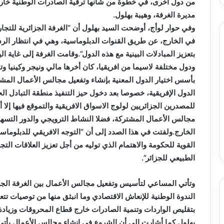
تحت
من دول أخرى، في خطوة من شأنها ترقية الصادرات الوطنية خار
خدمة
مديرة الغرفة، وهيبة بهلول.
المواطن
وفي حوار لوأج، أوضحت السيد بهلول أن “الغرفة الجزائرية للتجار
في الخارج، عن طريق القنوات الدبلوماسية، وهي في انتظار ال
ودول مختلفة لاسيما من افريقيا، كان أخرها مالي ونيجر وكينيا و
بأسس اختيار الدول المعنية بإنشاء وتفعيل مجالس الأعمال المش
الدول الإفريقية، خصوصا بعد دخول حيز التنفيذ منطقة التبادل الح
للمصدرين الجزائريين لولوج الاسواق الافريقية والتموقع فيها إل
مجالس الأعمال المشتركة، فضلا النشاط الترويجي والدور التسهيل
الخارج.ولفتت في هذا الصدد إلى أن “التوجه الافريقي للدبلوماسي
القوية للحكومة والاهتمام الذي توليه من أجل تعزيز العلاقات التجا
الطبيعي للجزائر”.
وتأتي المساعي لتأسيس وتفعيل مجالس الأعمال بين الغرفة الجزائري
الندوة الوطنية للإنعاش الاقتصادي وما انبثق منها من توصيات تت
بتقليص الواردات وتنمية الصادرات خارج قطاع المحروقات وزيادة 
بهلول.كما أشارت إلى أن الشروع في انشاء مجالس الأعمال يأتي ك