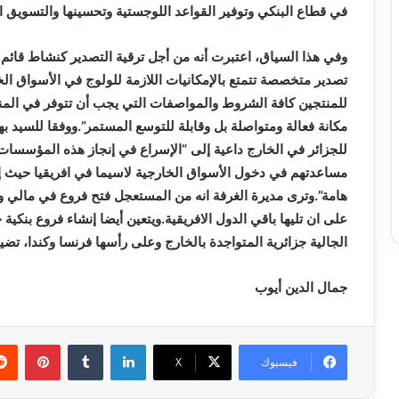
في قطاع البنكي وتوفير القواعد اللوجستية وتحسينها والتسويق ال
وفي هذا السياق، اعتبرت أنه من أجل ترقية التصدير كنشاط قائم
تصدير متخصصة تتمتع بالإمكانيات اللازمة للولوج في الأسواق 
للمنتجين كافة الشروط والمواصفات التي يجب أن تتوفر في الم
مكانة فعالة ومتواصلة بل وقابلة للتوسع المستمر”.ووفقا للسيد 
للجزائر في الخارج داعية إلى “الإسراع في إنجاز هذه المؤسسات 
مساعدتهم في دخول الأسواق الخارجية لاسيما في افريقيا حيث إم
هامة”.وترى مديرة الغرفة انه من المستعجل فتح فروع في مالي وا
على ان تليها باقي الدول الافريقية.ويتعين أيضا إنشاء فروع بنكي
الجالية جزائرية المتواجدة بالخارج وعلى رأسها فرنسا وكندا، تض
جمال الدين أيوب
لينكدإن
بينتي
فيسبوك
X