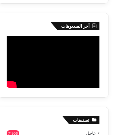
أخر الفيديوهات
تصنيفات
عاجل
7٬906