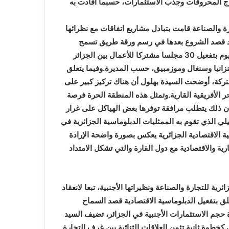
عاما
ج المحروقات وجذب الاستثمارات، حسبما أفادت به
ة والصناعة قامت بتبادل مشاريع اتفاقات مع نظرائها
رد قصد الشروع بعدها في رسم ورقة طريق تسمح
بتعزيز المبادلات البينية مع هذه الدول”.وقامت الغرفة إلى غاية اليوم بتفعيل 30 مجلسا مشتركا للأعمال بين الجزائر
تنزانيا وسنغال وموزمبيق، حسب المديرة.وفيما يتعلق
تركة، أوضحت السيدة بهلول أن هناك تركيز كبير على
ر الأفريقية القارية.وتمثل هذه المنطقة الحرة فرصة
ا أن ذلك يتطلب مرافقة توفرها بعض الهياكل على غرار
ي الذي تقوم به الممثليات الدبلوماسية الجزائرية في
ة الاقتصادية الجزائرية يعكس بصورة واضحة الإرادة
رية والاقتصادية مع دول القارة والتي تشكل الامتداد
ة للتجارة والصناعة ونظيراتها الأجنبية، تبعا لانعقاد
علق بتفعيل الدبلوماسية الاقتصادية قصد السماح
حجم الاستثمارات الأجنبية في الجزائر، تضيف السيد
خطوة ثانية تثمن العلاقات الثنائية بين غرف التجارة