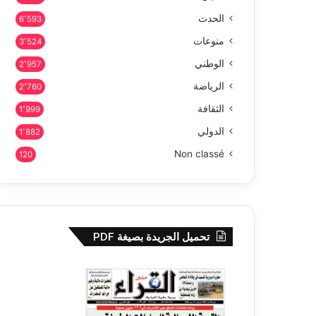
الحدث
6٬593
منوعات
3٬524
الوطني
2٬957
الرياضة
2٬760
الثقافة
1٬999
الدولي
1٬882
Non classé
120
تحميل الجريدة بصيغة PDF