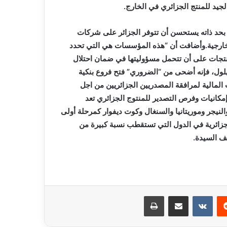
جيد للمنتج الجزائري في الخارج.
 بحد ذاته يستحسن أن تتوفر الجزائر على شركات
الخارجية.وأضافت أن “هذه المؤسسات هي التي تحدد
نتجات على أن تتحمل مسؤوليتها في ضمان احتلال
بهلول، فإنه أضحى من “الضروري” فتح فروع بنكية
المالية لمرافقة المصدريين الجزائريين من اجل
كانيات وفرص التصدير للمنتوج الجزائري تعد
لنيجر وموريتانيا والسنغال وكوت ديفوار كمرحلة أولى
ة جزائرية في الدول التي تستقطب نسبة كبيرة من
يف السيدة.
ريست
مشاركة عبر البريد
طباعة