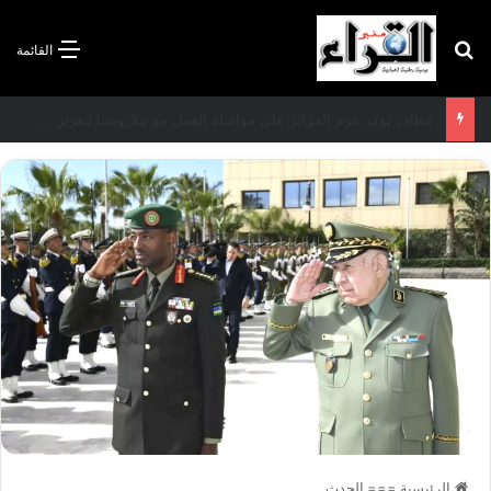
بحث عن
القائمة
سعيود يشدد على إلزامية استكمال جميع عمليات تعويض متضرري حرائق الغابات قبل نهاية شهر أوت
الرئيسية
===
الحدث