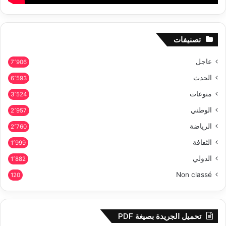
تصنيفات
عاجل
7٬906
الحدث
6٬593
منوعات
3٬524
الوطني
2٬957
الرياضة
2٬760
الثقافة
1٬999
الدولي
1٬882
Non classé
120
تحميل الجريدة بصيغة PDF