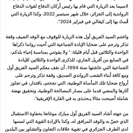
لاسيما بعد الزيارة التي قام بها رئيس أركان الدفاع لقوات الدفاع
الرواندية إلى الجزائر، خلال شهر سبتمبر 2022، وكذا الزيارة التي
قُمتُ بها إلى كيغالي في فبراير 2024″.
واغتنم السيد الفريق أول هذه الزيارة للوقوف مع الوفد الضيف وقفة
تذكر وترحم على ضحايا الإبادة الجماعية التي أحيت رواندا ذكراها
الواحدة والثلاثين قبل أيام قليلة: ” ولا يفوتني بمناسبة إحياء بلدكم،
في السابع من أفريل الجاري، للذكرى الواحدة والثلاثين للإبادة
الجماعية التي عاشتها سنة 1994، أن نقف معكم السيد الفريق أول
ومع كافة أبناء الشعب الرواندي الصديق، وقفة تذكر وترحم على
أرواح ضحايا تلك المأساة الوطنية، التي نجحتم، باقتدار، في تجاوز
آثارها والمضي قدما على مسار المصالحة الوطنية، وتحقيق نهضة
شاملة أصبحت مثالا يـحتـذى به في القارة الإفريقية”.
من جهته أشاد السيد الفريق أول مبارك موغانغا بحفاوة الاستقبال
الذي خصّ به والوفد المرافق له، وكذا بالإرادة القوية التي لمسها
لدى الطرف الجزائري في تقوية علاقات التعاون والتشاور بين البلدين