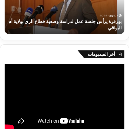
وضعية
الم
قطاع
بداء
الري
الت
2026-08-07
بوزقزة يرأس جلسة عمل لدراسة وضعية قطاع الري بولاية أم
بولاية
البواقي
ر
أم
البواقي
أخر الفيديوهات