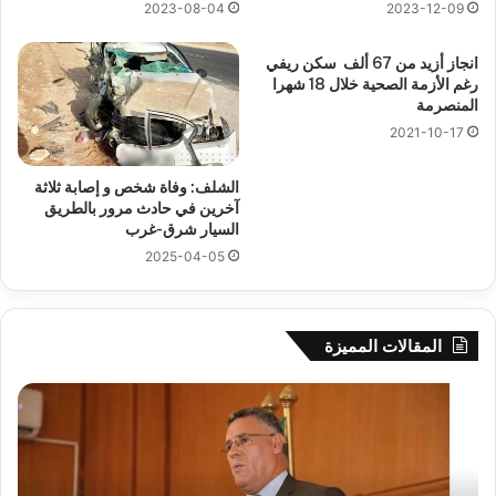
2023-08-04
2023-12-09
انجاز أزيد من 67 ألف سكن ريفي
رغم الأزمة الصحية خلال 18 شهرا
المنصرمة
2021-10-17
الشلف: وفاة شخص و إصابة ثلاثة
آخرين في حادث مرور بالطريق
السيار شرق-غرب
2025-04-05
المقالات المميزة
بوزقزة
رها
يرأس
على
جلسة
الاد
عمل
المب
لدراسة
للم