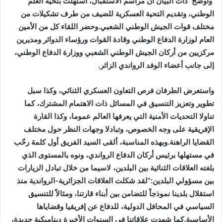
وأوضح ذات البيان أن مراسم الاستقبال، استُهلت بتحية العلم
الوطني، وتقديم التحية العسكرية للضيف من طرف تشكيلات من
مختلف قوات الجيش الوطني الشعبي.وحضر اللقاء كل من الأمين
العام لوزارة الدفاع الوطني وقادة القوات ورؤساء الدوائر ومديرين
مركزيين من أركان الجيش الوطني الشعبي ووزارة الدفاع الوطني،
إلى جانب أعضاء الوفد الرواندي الزائر.
واستعرض الطرفان فرص التعاون العسكري الثنائي، وكذا سبل
تطوير وتعزيز التنسيق في المسائل ذات الاهتمام المشترك، كما
تناولا التحديات الأمنية التي يعرفها العالم عموما، وكذا القارة
الإفريقية على وجه الخصوص، وتبادلا وجهات النظر حول مختلف
القضايا الراهنة.وبهذه المناسبة، ألقى السيد الفريق أول كلمة رحّب
في مستهلها برئيس أركان الدفاع الرواندي، ونوه بالمستوى الذي
بلغته العلاقات الثنائية بين البلدين، لاسيما من خلال تبادل الزيارات
بين مسؤولي البلدين:”لقد شكلت العلاقات الجزائرية-الرواندية منذ
استقلال بلدينا نموذجاً للتضامن بين أبناء قارتنا، ومثالاً للتنسيق
السياسي في المحافل الدولية، للدفاع عن إفريقيا وقضاياها
الأساسية.كما شهدت علاقاتنا في السنوات الأخيرة ديناميكية جديدة،