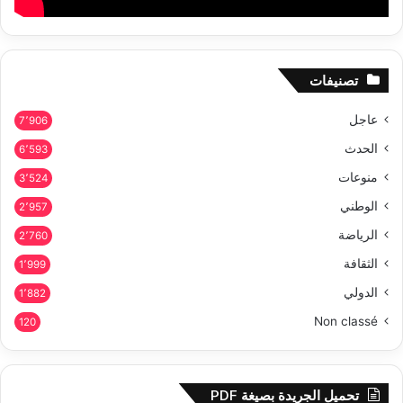
تصنيفات
عاجل
7٬906
الحدث
6٬593
منوعات
3٬524
الوطني
2٬957
الرياضة
2٬760
الثقافة
1٬999
الدولي
1٬882
Non classé
120
تحميل الجريدة بصيغة PDF