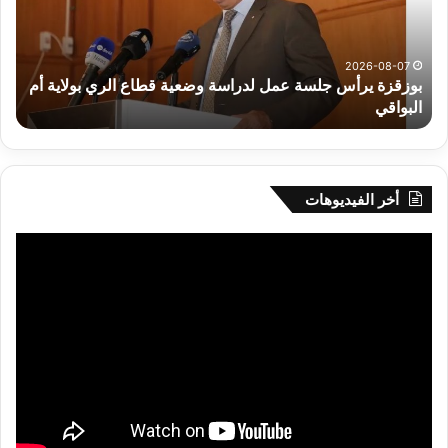
لدراسة
للم
وضعية
الم
قطاع
بداء
الري
الت
2026-08-07
بوزقزة يرأس جلسة عمل لدراسة وضعية قطاع الري بولاية أم
بولاية
البواقي
ر
أم
البواقي
أخر الفيديوهات