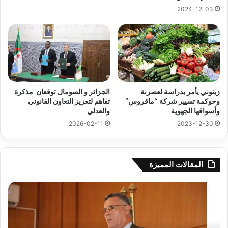
2024-12-03
زيتوني يأمر بدراسة لعصرنة
الجزائر و الصومال توقعان مذكرة
وحوكمة تسيير شركة “ماقروس”
تفاهم لتعزيز التعاون القانوني
وأسواقها الجهوية
والعدلي
2026-02-11
2023-12-30
المقالات المميزة
بوزقزة
رها
يرأس
على
جلسة
الاد
عمل
المب