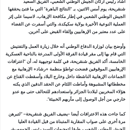
أشاد رئيس أركان الجيش الوطني الشعبي، الفريق السعيد
شنقريحة، يوم
أمس
الاثنين، بـ “النتائج الباهرة” التي ما فتئ يحققها
الجيش الوطني الشعبي في إطار مكافحة الإرهاب، لاسيما على إثر
العملية النوعية الأخيرة بولاية سكيكدة، والتي أسفرت عن القضاء
على عدد معتبر من الإرهابيين وإلقاء القبض على آخرين.
وأوضح بيان لوزارة الدفاع الوطني أنه خلال زيارة العمل والتفتيش
التي قام بها إلى مقر قيادة الفرقة الأولى المدرعة بالناحية العسكرية
الخامسة، أكد الفريق شنقريحة، في كلمة توجيهية له، أن “اعترافات
الإرهابيين الموقوفين فضحت تواطؤ منظمة +رشاد+ الإرهابية مع
الجماعات الإرهابية الناشطة داخل وخارج البلاد وأسقطت القناع عن
مخططاتها المشبوهة وأماطت اللثام عن الحقد الدفين الذي يكنه
هؤلاء المخربين لبلادنا الجزائر واستعدادهم للتحالف حتى مع عدو
خارجي من أجل الوصول إلى مآربهم الخبيثة”.
كما جاءت هذه الاعترافات أيضا –يضيف الفريق شنقريحة– “لتبرهن
مرة أخرى على صواب المقاربة المتبناة من قبل القيادة العليا
للجيش الوطني الشعبي، طبقا لتوجيهات السيد رئيس الجمهورية،