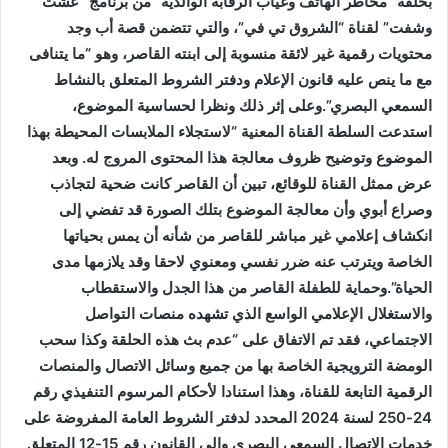
بحلقة “مخاطر الهاتف وغياب الرقابة الوالدية” من برنامج “عشت
وشفت” لقناة “الشروق تي في”، والتي تتضمن قصة أب وجد
محتويات رقمية غير لائقة منسوبة إلى ابنته القاصر، وهو “ما يتنافى
مع ما ينص عليه قانون الإعلام ودفتر الشروط المتعلق بالنشاط
السمعي البصري”.وعلى إثر ذلك ونظرا لحساسية الموضوع،
استدعت السلطة القناة المعنية “لاستجلاء الملابسات المحيطة بهذا
الموضوع وتوضيح ظروف معالجة هذا المحتوى المروج له. وبعد
عرض ممثل القناة للوقائع، تبين أن القاصر كانت ضحية لتجاذب
وصراع أبوي وأن معالجة الموضوع بتلك الصورة قد تفضي إلى
انكشاف إعلامي غير مباشر للقاصر من شأنه أن يمس بحياتها
الخاصة ويترتب عنه ضرر نفسي ومعنوي لاحقا وقد يلازمها مدى
الحياة”.وحماية للطفلة القاصر من هذا الجدل والاستقطاب
والاستغلال الإعلامي الواسع الذي تشهده منصات التواصل
الاجتماعي، فقد تم الاتفاق على “عدم بث هذه الحلقة وكذا سحب
الومضة الترويجية الخاصة بها من جميع وسائل الاتصال والمنصات
الرقمية التابعة للقناة، وهذا استنادا لأحكام المرسوم التنفيذي رقم
24-250 لسنة 2024 المحدد لدفتر الشروط العامة المفروضة على
خدمات الاتصال السمعي البصري وإلى القانون رقم 15-12 المتعلق