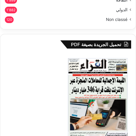
1٬999
الدولي
1٬882
Non classé
120
تحميل الجريدة بصيغة PDF