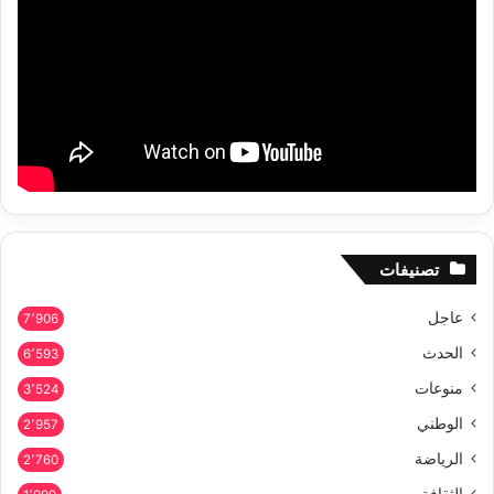
تصنيفات
عاجل
7٬906
الحدث
6٬593
منوعات
3٬524
الوطني
2٬957
الرياضة
2٬760
الثقافة