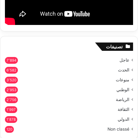
تصنيفات
عاجل
7٬894
الحدث
6٬582
منوعات
3٬520
الوطني
2٬953
الرياضة
2٬756
الثقافة
1٬997
الدولي
1٬878
Non classé
120