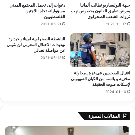
جبهة البوليساريو تطالب ألمانيا
دعوات إلى تحمل المجتمع المدني
بفرض تطبيق القانون بخصوص نهب
مسؤولياته تجاه اللاجئين
ثروات الشعب الصحراوي
الفلسطينيين
2021-06-21
2021-11-07
الناشطة الصحراوية اميناتو حيدار:
تهديدات الاحتلال المغربي لن تثنيني
عن مواصلة نضالي
2021-06-12
اغتيال الصحفيين في غزة..محاولة
مخزية و بائسة من الكيان الصهيوني
لإسكات صوت الحقيقة
2024-01-10
المقالات المميزة
جيجل:
سح