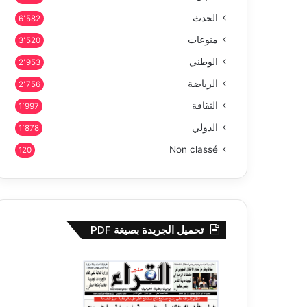
الحدث
6٬582
منوعات
3٬520
الوطني
2٬953
الرياضة
2٬756
الثقافة
1٬997
الدولي
1٬878
Non classé
120
تحميل الجريدة بصيغة PDF