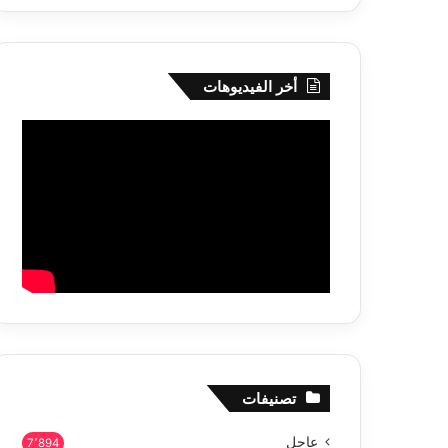
أخر الفيديوهات
تصنيفات
عاجل
7٬894