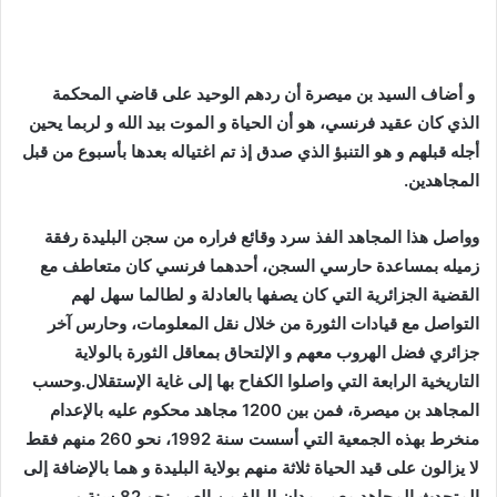
و أضاف السيد بن ميصرة أن ردهم الوحيد على قاضي المحكمة
الذي كان عقيد فرنسي، هو أن الحياة و الموت بيد الله و لربما يحين
أجله قبلهم و هو التنبؤ الذي صدق إذ تم اغتياله بعدها بأسبوع من قبل
المجاهدين.
وواصل هذا المجاهد الفذ سرد وقائع فراره من سجن البليدة رفقة
زميله بمساعدة حارسي السجن، أحدهما فرنسي كان متعاطف مع
القضية الجزائرية التي كان يصفها بالعادلة و لطالما سهل لهم
التواصل مع قيادات الثورة من خلال نقل المعلومات، وحارس آخر
جزائري فضل الهروب معهم و الإلتحاق بمعاقل الثورة بالولاية
التاريخية الرابعة التي واصلوا الكفاح بها إلى غاية الإستقلال.وحسب
المجاهد بن ميصرة، فمن بين 1200 مجاهد محكوم عليه بالإعدام
منخرط بهذه الجمعية التي أسست سنة 1992، نحو 260 منهم فقط
لا يزالون على قيد الحياة ثلاثة منهم بولاية البليدة و هما بالإضافة إلى
المتحدث المجاهد معمر مدان البالغ من العمر نحو 82 سنة و