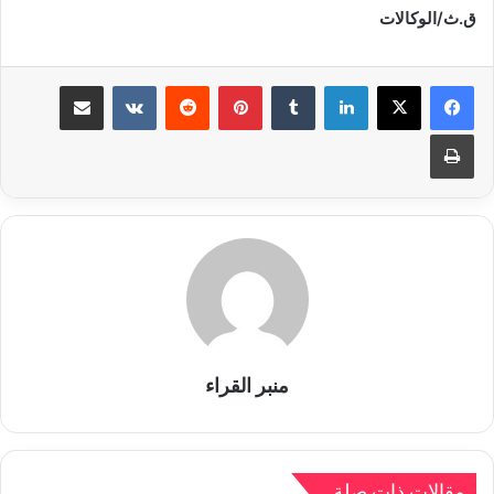
ق.ث/الوكالات
لينكدإن
بينتيريست
مشاركة عبر البريد
طباعة
منبر القراء
مقالات ذات صلة