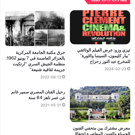
تيزي وزو: عرض الفيلم الوثائقي
حرق مكتبة الجامعة المركزية
“بيار كليمون، السينما والثورة”
بالجزائر العاصمة في 7 يونيو 1962:
للمخرج عبد النور زحزاح
منظمة الجيش السري “ارتكبت
2024-02-23
جريمة ثقافية شنيعة”
2022-06-12
رحيل الفنان المصري سمير غانم
عن عمر ناهز 84 سنة
2021-05-21
معرض مشترك بين متحفي الفنون
الجميلة والفنون المعاصرة احتفالا