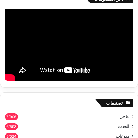
تصنيفات
عاجل
7٬906
الحدث
6٬593
منوعات
3٬524