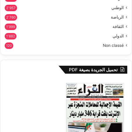
الوطني
2٬957
الرياضة
2٬760
الثقافة
1٬999
الدولي
1٬882
Non classé
120
تحميل الجريدة بصيغة PDF