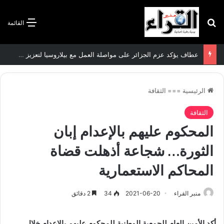
بحث عن
القائمة
سعيود يشدد على إلزامية استكمال جميع عمليات تعويض متضرري حرائق الغابات قبل نهاية شهر أوت
الرئيسية
===
الثقافة
الثقافة
المحكوم عليهم بالإعدام إبان
الثورة… شجاعة أذهلت قضاة
المحاكم الاستعمارية
منبر القراء
2021-06-20
34
2 دقائق
أكد الأمين العام للجمعية الوطنية للمحكوم عليهم بالإعدام خلال