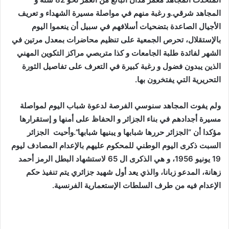
المجاهد شرقي.و رغبة منهم في مواصلة مسيرة الشهداء و تعريف
الأجيال الصاعدة بتضحيات أسلافهم في سبيل أن ينعموا اليوم
بالإستقلال، تحرص الجمعية على تنظيم محاضرات بمعدل مرتين في
الشهر لفائدة طلبة الجامعات و كذا متربصي مراكز التكوين المهني
الذين يبدون فضول و رغبة كبيرة في التعرف على تفاصيل الثورة
التحريرية التي يفتخرون بها.
ولم يفوت المجاهد سنوسي الفرصة لدعوة شباب اليوم لمواصلة
مسيرة أجدادهم في بناء الجزائر و الحفاظ على أمنها و إستقرارها
مؤكدا أن “الجزائر حررها شبابها و يبنيها شبابها”.و
أحيت
الجزائر
السبت ذكرى اليوم الوطني للمحكوم عليهم بالإعدام المصادف ليوم
19 يونيو 1956، و هي الذكرى ال 65 لاستشهاد البطل الرمز أحمد
زهانة، المدعو زبانا، والذي يعد أول شهيد جزائري يتم تنفيذ حكم
الإعدام فيه من طرف السلطات الإستعمارية الفرنسية.