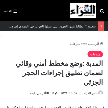
بحث عن
القائمة
سعيود:” إيطاليا تثمن الجهود التي تبذلها الجزائر في التصدي لظاهرة الهجرة غير الشرعية”
الرئيسية
===
منوعات
منوعات
المدية :وضع مخطط أمني وقائي
لضمان تطبيق إجراءات الحجر
الجزئي
منبر القراء
2021-08-07
8
أقل من دقيقة
في إطار الإجراءات الوقائية و الاحترازية للحد من انتشار وياء كورونا ،