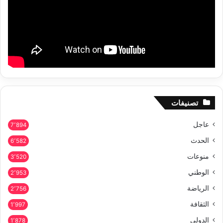
تصنيفات
عاجل
7٬894
الحدث
6٬582
منوعات
3٬520
الوطني
2٬953
الرياضة
2٬756
الثقافة
1٬997
الدولي
1٬878