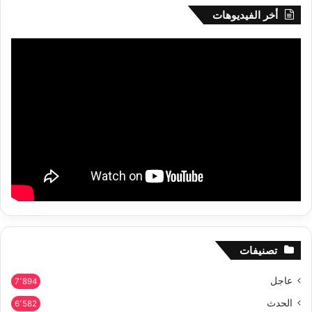
أخر الفيديوهات
تصنيفات
عاجل
7٬894
الحدث
6٬582