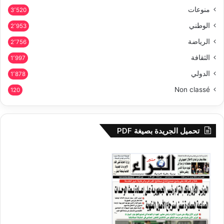
منوعات
3٬520
الوطني
2٬953
الرياضة
2٬756
الثقافة
1٬997
الدولي
1٬878
Non classé
120
تحميل الجريدة بصيغة PDF