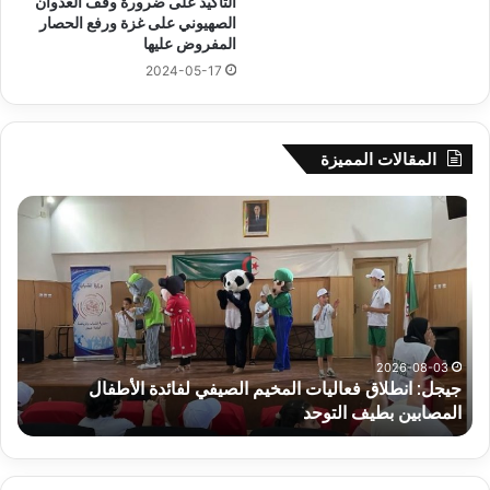
التأكيد على ضرورة وقف العدوان
الصهيوني على غزة ورفع الحصار
المفروض عليها
2024-05-17
المقالات المميزة
جيجل:
سح
انطلاق
قرع
فعاليات
الد
المخيم
الت
الصيفي
لأب
لفائدة
إفري
الأطفال
وك
المصابين
الك
2026-08-03
جيجل: انطلاق فعاليات المخيم الصيفي لفائدة الأطفال
س
بطيف
يوم
المصابين بطيف التوحد
ي
التوحد
الخ
بال