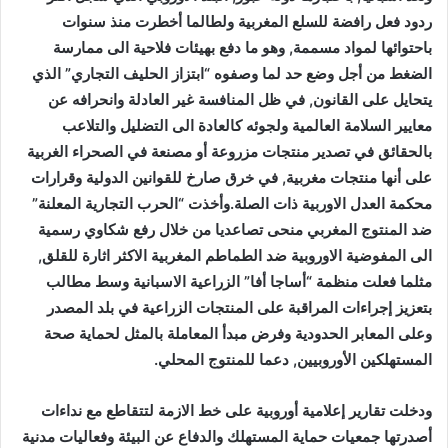
ردود فعل رافضة للسلع المغربية ولطالما أخطرت منذ سنوات
باحتوائها لمواد مسممة, وهو ما دفع بهيئات فلاحية الى ممارسة
الضغط من أجل وضع حد لما وصفوه “ابتزاز الحليف التجاري” الذي
يتحايل على القانون, في ظل المنافسة غير العادلة وانحرافه عن
معايير السلامة العالمية ولجوئه كالعادة الى التضليل والتلاعب
بالحقائق في تصدير منتجات مزروعة أو مصنعة في الصحراء الغربية
على أنها منتجات مغربية, في خرق صارخ للقوانين الدولية وقرارات
محكمة العدل الاوربية ذات الصلة.وأخذت “الحرب التجارية المعلنة”
ضد المنتوج المغربي منحى تصاعديا من خلال رفع شكاوي رسمية
الى المفوضية الاوروبية ضد الطماطم المغربية الاكثر اثارة للقلق,
مثلما فعلت منظمة “أساجا أفا” الزراعية الاسبانية وسط مطالب
بتعزيز إجراءات المراقبة على المنتجات الزراعية في بلد المصدر
وعلى المعابر الحدودية وفرض مبدأ المعاملة بالمثل لحماية صحة
المستهلكين الأوروبيين, دعما للمنتوج المحلي.
ودخلت تقارير إعلامية أوروبية على خط الازمة لتتقاطع مع نداءات
أصدرتها جمعيات حماية المستهلك والدفاع عن البيئة وفعاليات مدنية