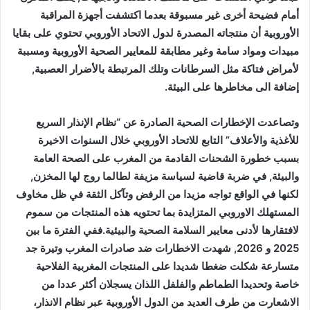
أمام فضيحة أخرى غير مسبوقة بعدما اكتشفت أجهزة المراقبة
الأوروبية أن منتجاته المصدرة لدول الاتحاد الأوروبي تحتوي على بقايا
مبيدات ومواد سامة وغير مطابقة للمعايير الصحية الأوروبية ومسببة
لأمراض فتاكة مثل السرطانات وتلك المرتبطة بالأضرار العصبية,
إضافة الى مخاطرها على البيئة.
وتصاعدت الإخطارات الصحية الصادرة عن “نظام الإنذار السريع
للأغذية والأعلاف” التابع للاتحاد الأوروبي خلال السنوات الاخيرة
بسبب خطورة الشحنات القادمة من المغرب على الصحة العامة
والبيئة, في ضربة قاضية لسياسة مزيفة لطالما روج لها المخزن,
لكنها في الواقع تواجه مزيدا من الرفض وتآكل الثقة في ظل مخاوف
المستهلك الاوروبي المتزايدة بما تحتويه هذه المنتجات من سموم
لافتقارها لأدنى معايير السلامة الصحية والبيئية.ففي الفترة ما بين
2025 و 2026, شهدت الاخطارات ضد صادرات المغرب وتيرة جد
متسارعة شكلت ضغطا شديدا على المنتجات المغربية الفلاحية
خاصة وتحديدا الطماطم والفلفل اللذان يسجلان أكثر عددا من
الاشعارت من طرف العديد من الدول الأوروبية عبر نظام الانذار،