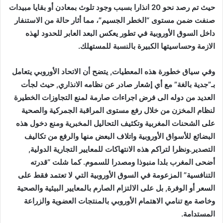
حيث تم رصد نحو 20 انذارا بسبب وجود تلوث بمعادن أو بقايا مبيدات
صنفت ضمن مستوى “الخطر الجسيم”، مما أثار حالة من الاستنفار
داخل السوق الأوروبية في تطور يعكس البعد العابر للحدود لهذه
الازمة وحساسيتها الكبيرة بالنسبة للمستهلك.
وفي سياق خطورة هذه المعطيات, يتضح أن الاتحاد الأوروبي يتعامل
بـ”جدية بالغة” مع أي إشعار صادر عن نظامه الانذاري, حيث لجأت
العديد من دوله الى فرض اجراءات صارمة لمنع التجاوزات الخطيرة
لنظام المخزن من خلال رفع مستوى المراقبة الجمركية والصحية
على الشحنات المغربية وتكثيف التحاليل المخبرية ومنع دخول هذه
البضائع للأسواق الأوروبية واتلاف البعض منها والرفع من تكاليف
التصدير.ونظرا لتراكم هذه الانتهاكات للمعايير التجارية الدولية,
أضحى المغرب بلدا منبوذا ومصدرا للسموم. كما شلت “قدرته
التنافسية” المزعومة في السوق الأوروبية التي لا تعتمد فقط على
السعر أو الوفرة, بل على الالتزام الصارم بالمعايير البيئية والصحية
وخاصة مع تنامي الاهتمام الأوروبي بالمنتجات العضوية والزراعة
المستدامة.