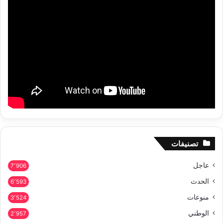
تصنيفات
عاجل
7٬906
الحدث
6٬593
منوعات
3٬524
الوطني
2٬957