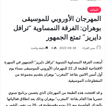
الثقافة
المهرجان الأوروبي للموسيقى
بوهران: الفرقة النمساوية “ترافل
دايريز” تمتع الجمهور
منبر القراء
2022-06-28
6
دقيقة واحدة
أمتعت الفرقة النمساوية النسوية “ترافل دايريز” الجمهور في السهرة
الافتتاحية للطبعة ال 22 للمهرجان الأوروبي للموسيقى مساء يوم
أول أمس
الاثنين بقاعة “المغرب” بوهران بتقديم مجموعة من
المقطوعات الموسيقية.
و قد افتتحت هذه الطبعة من المهرجان الذي يتضمن برنامج نسوي
حصريا هذا العام بقاعة “المغرب” بوهران وذلك بعد انطلاق فعالياتها
بالجزائر العاصمة يوم 23 يونيو وقسنطينة في 26 من نفس الشهر.و