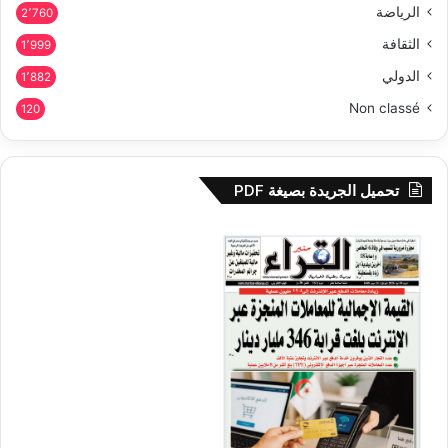
الرياضة
2٬760
الثقافة
1٬999
الدولي
1٬882
Non classé
120
تحميل الجريدة بصيغة PDF