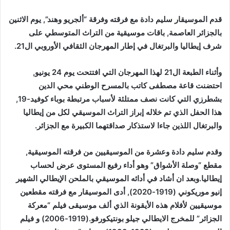
قدم الموسيقار سليم دادة مع فرقته وفرقة “ألجريو وهند”, يوم الاثنين
بالجزائر العاصمة, باقات موسيقية من التراث المتوسطي على
شرف إيطاليا والبرتغال في إطار المهرجان الثقافي الأوروبي ال21.
وأثناء الطبعة ال21 لهذا المهرجان التي افتتحت يوم 24 يونيو,
احتضنت قاعة مصطفى كاتب بالمسرح الوطني محي الدين
بشطرزي التي كانت نصف ممتلئة لأسباب مرتبطة بوباء كوفيد-19,
هذا الحفل الذي تم خلاله إبراز التراث الموسيقي لكل من إيطاليا
والبرتغال اللذين جاءا لاستذكار صداقتهما الكبيرة مع الجزائر.
وقدم سليم دادة وعشرة من الموسيقيين من فرقته الموسيقية,
مقطع “وصلة الأشواق” وهو أداء رفيع المستوى عرض لحساب
إيطاليا.وبعد ان أشاد في أدائه الموسيقي بالملحن الإيطالي الشهير
إنيو موريكوني (1919-2020), أدى الموسيقار مع فرقته مقطعين
موسيقيين لأفلام هذه الأيقونة الذي ألف موسيقى فيلم “معركة
الجزائر” للمخرج الايطالي جيلو بونتيكورفو.(1919-2006) و فيلم