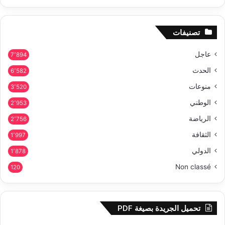
تصنيفات
عاجل
7٬894
الحدث
6٬582
منوعات
3٬520
الوطني
2٬953
الرياضة
2٬756
الثقافة
1٬997
الدولي
1٬878
Non classé
120
تحميل الجريدة بصيغة PDF