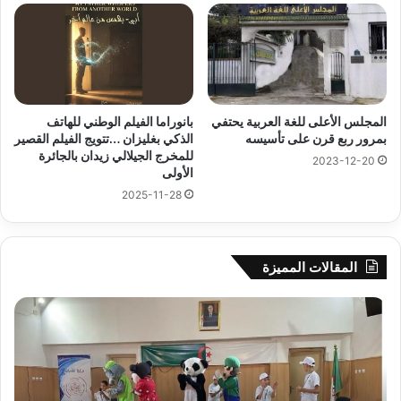
المجلس الأعلى للغة العربية يحتفي
بانوراما الفيلم الوطني للهاتف
بمرور ربع قرن على تأسيسه
الذكي بغليزان …تتويج الفيلم القصير
للمخرج الجيلالي زيدان بالجائرة
2023-12-20
الأولى
2025-11-28
المقالات المميزة
جيجل:
سح
انطلاق
قرع
فعاليات
الد
المخيم
الت
الصيفي
لأب
لفائدة
إفري