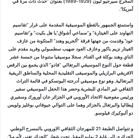
المخرج سيرجيو ليون (1929-1989) بعنوان “حدث ذات مرة في
أمريكا”.
واستمتع الجمهور بالقطع الموسيقية المقدمة على غرار “تقاسيم
النهاوند على الغيتارة” و”سماعي أشواق”يا هل بكيت” و”تقاسيم
عود”.وقدمت من جهتها فرقة “ألجريو وهند” المتكونة من عازف
الغيتار نزيم باكور وعازف العود صهيب سطمبولي وفريد مقدم على
الناي وهند بوكلة في الغناء, سجلا موسيقيا متنوعا من خمسة عشر
قطعة حول النوع الموسيقي البرتغالي “فادو” الذي يجمع بين الرقص
الافريقي البرازيلي والموسيقى التقليدية المحلية والمناطق الريفية
البرتغالية, وهو نوع موسيقي أدرجته اليونسكو في قائمة التراث
الثقافي غير المادي للبشرية.وحضر هذا الحفل الموسيقي سفير
ورئيس مفوضية الاتحاد الأوروبي في الجزائر جان أورورك وسفيري
إيطاليا والبرتغال بالجزائر وهما على التوالي جيوفاني بوغليز ولويس
دو ألبوكيرك فيلوسو.
و تتواصل الطبعة 21 للمهرجان الثقافي الاوروبي بالمسرح الوطني
الجزائري الى غاية 2 يوليو المقبل تحت شعار “الجزائر تغني لأوروبا”.