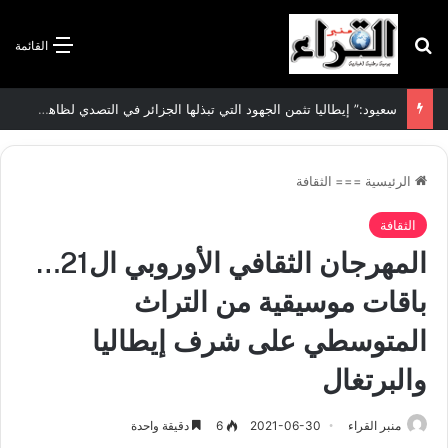
بحث عن
القائمة
سعيود:” إيطاليا تثمن الجهود التي تبذلها الجزائر في التصدي لظاهرة الهجرة غير الشرعية”
الرئيسية
===
الثقافة
الثقافة
المهرجان الثقافي الأوروبي ال21…
باقات موسيقية من التراث
المتوسطي على شرف إيطاليا
والبرتغال
منبر القراء
2021-06-30
6
دقيقة واحدة