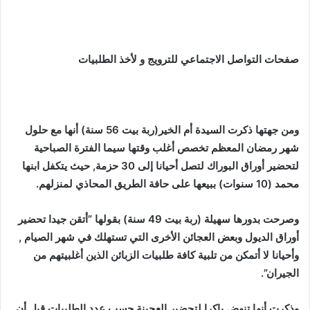
صفحات التواصل الاجتماعي للترويج و لأخذ الطلبيات
ومن جهتها ذكرت السيدة أم الخير(ربة بيت 56 سنة) أنها مع حلول
شهر رمضان المعظم تخصص أغلب وقتها سيما الفترة الصباحية
لتحضير أوراق البوراك لتصل أحيانا إلى 30 حزمة, حيث يتكفل ابنها
محمد (10 سنوات) ببيعها على حافة الطريق المحاذي لمنزلهم.
وصرحت بدورها سهيلة (ربة بيت 49 سنة) بقولها ”أتقن جيدا تحضير
أوراق الديول وبعض العجائن الأخرى التي تستهلك في شهر الصيام ,
وأحيانا لا أتمكن من تلبية كافة طلبيات الزبائن الذين أغلبيتهم من
الجيران”.
وذكرت أنها تنهض باكرا لتحضير العجينة حسب عدد الطلبيات قبل أن