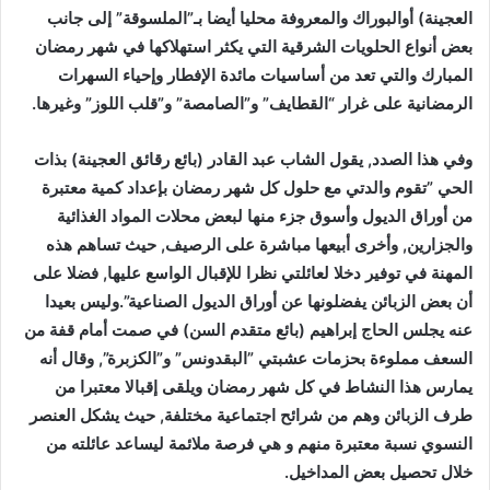
العجينة) أوالبوراك والمعروفة محليا أيضا بـ”الملسوقة” إلى جانب
بعض أنواع الحلويات الشرقية التي يكثر استهلاكها في شهر رمضان
المبارك والتي تعد من أساسيات مائدة الإفطار وإحياء السهرات
الرمضانية على غرار “القطايف” و”الصامصة” و”قلب اللوز” وغيرها.
وفي هذا الصدد, يقول الشاب عبد القادر (بائع رقائق العجينة) بذات
الحي ”تقوم والدتي مع حلول كل شهر رمضان بإعداد كمية معتبرة
من أوراق الديول وأسوق جزء منها لبعض محلات المواد الغذائية
والجزارين, وأخرى أبيعها مباشرة على الرصيف, حيث تساهم هذه
المهنة في توفير دخلا لعائلتي نظرا للإقبال الواسع عليها, فضلا على
أن بعض الزبائن يفضلونها عن أوراق الديول الصناعية”.وليس بعيدا
عنه يجلس الحاج إبراهيم (بائع متقدم السن) في صمت أمام قفة من
السعف مملوءة بحزمات عشبتي ”البقدونس” و”الكزبرة”, وقال أنه
يمارس هذا النشاط في كل شهر رمضان ويلقى إقبالا معتبرا من
طرف الزبائن وهم من شرائح اجتماعية مختلفة, حيث يشكل العنصر
النسوي نسبة معتبرة منهم و هي فرصة ملائمة ليساعد عائلته من
خلال تحصيل بعض المداخيل.