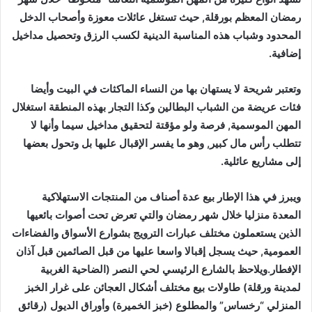
رمضان المعظم بورقلة, حيث تستغل عائلات معوزة وأصحاب الدخل
المحدود وشباب هذه المناسبة الدينية لكسب الرزق وتحصيل مداخيل
إضافية.
وتعتبر شريحة لا يستهان بها من النساء الماكثات في البيت وأيضا
فئات عريضة من الشباب البطالين وكذا التجار بهذه المنطقة استغلال
المهن الموسمية, فرصة ولو مؤقتة لتحقيق مداخيل سيما وأنها لا
تتطلب رأس مال كبير, وهو ما يفسر الإقبال عليها بل وتحول بعضها
إلى مشاريع عائلية.
ويبرز في هذا الإطار بيع عدة أصناف من المنتجات الاستهلاكية
المعدة منزليا خلال شهر رمضان والتي تعرض تحت أصوات بائعيها
الذين يستعملون مختلف عبارات الترويج بشوارع الأسواق والفضاءات
العمومية, حيث يسجل إقبالا واسعا عليها من قبل الصائمين قبل آذان
الإفطار.ويلاحظ بالشارع الرئيسي لحي النصر (الضاحية الغربية
لمدينة ورقلة) طاولات بيع مختلف أشكال العجائن على غرار الخبز
المنزلي “رخساس” والمطلوع (خبز الخميرة) وأوراق الديول (رقائق