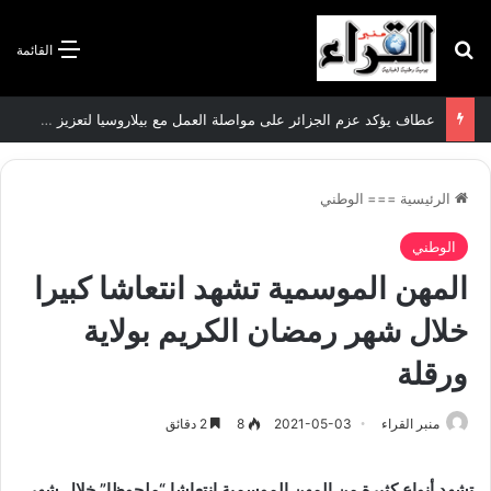
بحث عن
القائمة
سعيود يشدد على إلزامية استكمال جميع عمليات تعويض متضرري حرائق الغابات قبل نهاية شهر أوت
الرئيسية
===
الوطني
الوطني
المهن الموسمية تشهد انتعاشا كبيرا
خلال شهر رمضان الكريم بولاية
ورقلة
منبر القراء
2021-05-03
8
2 دقائق
تشهد أنواع كثيرة من المهن الموسمية انتعاشا “ملحوظا” خلال شهر