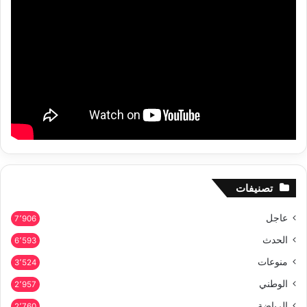
تصنيفات
عاجل
7٬906
الحدث
6٬593
منوعات
3٬524
الوطني
2٬957
الرياضة
2٬760