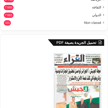
الثقافة
1٬999
الدولي
1٬882
Non classé
120
تحميل الجريدة بصيغة PDF