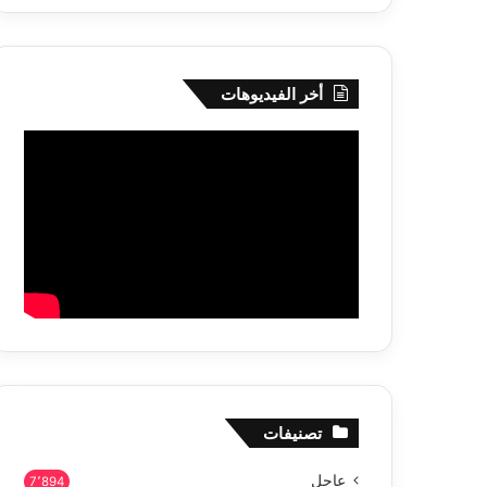
أخر الفيديوهات
تصنيفات
عاجل
7٬894