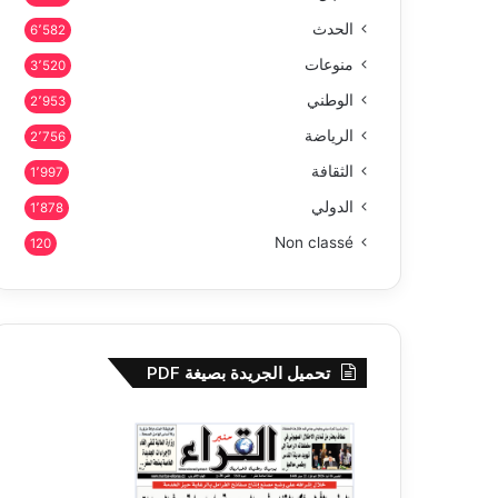
الحدث
6٬582
منوعات
3٬520
الوطني
2٬953
الرياضة
2٬756
الثقافة
1٬997
الدولي
1٬878
Non classé
120
تحميل الجريدة بصيغة PDF