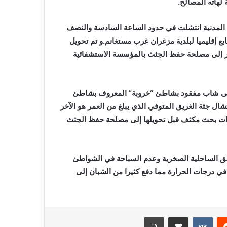
 لهاته المصالح.
ية المدنية انتشلت في حدود الساعة السادسة والنصف
 إقليميا لبلدية مزغران غرب مستغانم.و تم تحويل
 وينحدر من ولاية معسكر إلى مصلحة حفظ الجثث بالمؤسسة الاستشفائية
على شاب مفقود بشاطئ “خروبة” المعروف بشاطئ
ال جثة الغريق المتوفي الذي يبلغ من العمر هو الآخر
مليات بحث مكثف قبل تحويلها إلى مصلحة حفظ الجثث
اطق الساحلية الصخرية وعدم السباحة في الشواطئ
في درجات الحرارة مما دفع كثيرا من الشبان إلى
ريست
مشاركة عبر البريد
طباعة