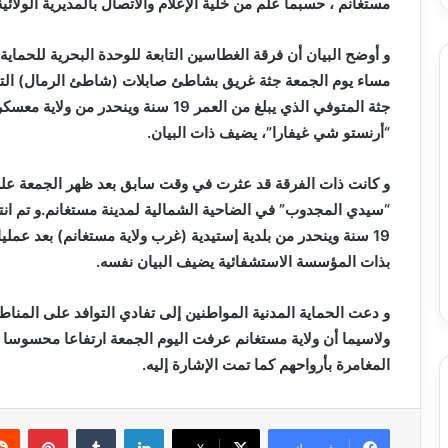
مستغانم ، حسبما علم من خلية الإعلام والاتصال بالمديرية الولائية
و أوضح
ال
بيان أن فرقة الغطاسين التابعة للوحدة البحرية للحما
مساء يوم الجمعة جثة غريق بشاطئ صابلات (شاطئ الرمال) التابع
جثة المتوفي الذي يبلغ من العمر 19 سنة
“أرنستو شي غيفارا”، يضيف ذات البيان.
و كانت ذات الفرقة قد عثرت في وقت سابق بعد ظهر الجمعة 
“سيدي المجدوب” في الضاحية الشمالية لمدينة مستغانم.و تم انتش
19 سنة وينحدر من بلدية إستيدية (غرب ولاية مستغانم) بعد ع
بذات المؤسسة الاستشفائية يضيف البيان نفسه.
و دعت الحماية المدنية المواطنين إلى تفادي التوافد على المن
ولاسيما أن ولاية مستغانم عرفت اليوم الجمعة ارتفاعا محسوسا 
المغامرة بأرواحهم كما تمت الإشارة إليه.
لينكدإن
بينتي