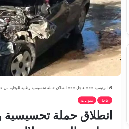
س
الدين
ب قرعة الدور التمهيدي لأبطال
2026-08-03
فدرالية
لكحل
ريقيا وكأس الكونفدرالية يوم الخميس
نادي وفاق سطيف يض
لقاهرة
الدين لكحل
ميس
اهرة
الرئيسية
===
عاجل
===
انطلاق حملة تحسيسية وطنية للوقاية من ح
عاجل
منوعات
انطلاق حملة تحسيسية و