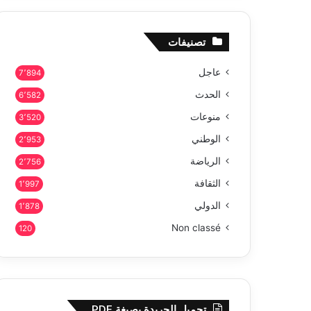
تصنيفات
عاجل
7٬894
الحدث
6٬582
منوعات
3٬520
الوطني
2٬953
الرياضة
2٬756
الثقافة
1٬997
الدولي
1٬878
Non classé
120
تحميل الجريدة بصيغة PDF