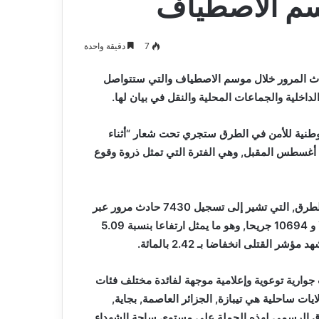
سم الاصطياف
7
دقيقة واحدة
وادث المرور خلال موسم الاصطياف والتي ستتواصل
داخلية والجماعات المحلية والنقل في بيان لها.
وطنية للأمن في الطرق ستجري تحت شعار “أثناء
العطلة: سلامة سياقتي .. تحمي عائلتي”, وستتواصل إلى غاية 31 أغسطس المقبل, وهي الفترة التي تمثل ذروة وقوع
وذكرت, في هذا الصدد, بإحصائيات المندوبية الوطنية للأمن في الطرق, التي تشير إلى تسجيل 7430 حادث مرور عبر
التراب الوطني خلال موسم الاصطياف الماضي, خلف 1131 قتيلا و 10694 جريحا, وهو ما يمثل ارتفاعا بنسبة 5.09
 جوارية توعوية وإعلامية موجهة لفائدة مختلف فئات
مي الطريق, فضلا عن تنظيم قافلة تحسيسية ستجوب 6 ولايات ساحلية هي تيبازة, الجزائر العاصمة, بجاية,
اق الرسمي لهذه الحملة على مستوى ساحة الشهداء,