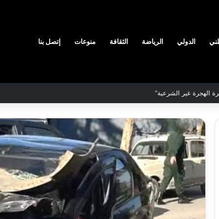
ني
الدولي
الرياضة
الثقافة
منوعات
إتصل بنا
لمحددة لسنة 2026
نادي
وفاق
سطيف
هيدي
يضم
ال
المدافع
يا
شمس
2026-08-03