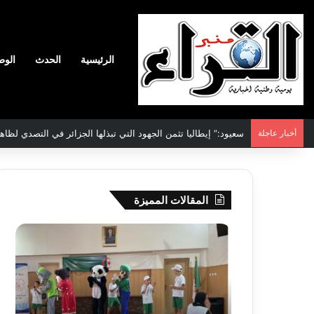
الرئيسية
الحدث
الوط
أخبار عاجلة
الاتفاقية الأممية بشأن تغير المناخ :الجزائر تودع مساهمتها الوطنية ا
المقالات المميزة
جيجل:
سحب
انطلاق
قرعة
فعاليات
الدور
المخيم
التم
الصيفي
لأبط
لفائدة
إفريق