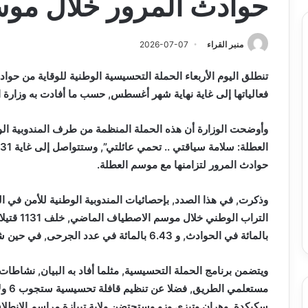
حوادث المرور خلال مو
منبر القراء
2026-07-07
تنطلق
اليوم
الأربعاء الحملة التحسيسية الوطنية للوقاية من ح
فعالياتها إلى غاية نهاية شهر أغسطس, حسب ما أفادت به وزارة ال
وأوضحت الوزارة أن هذه الحملة المنظمة من طرف المندوبية ال
حوادث المرور لتزامنها مع موسم العطلة.
بالمائة في الحوادث, و 6.43 بالمائة في عدد الجرحى, في حين شهد مؤشر القتلى انخفاضا بـ 2.42 بالمائة.
ويتضمن برنامج الحملة التحسيسية, مثلما أفاد به البيان, نشاطات
مستعل
سكيكدة, وهران وتيزي وزو.وستحتضن ولاية تيبازة مراسم الانطل