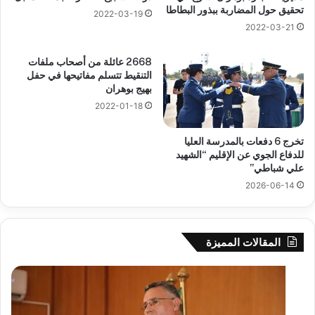
تحقيق حول المضاربة ببذور البطاطا
2022-03-19
2022-03-21
2668 عائلة من أصحاب ملفات
التنقيط تتسلم مفاتيحها في حفل
بهيج بوهران
2022-01-18
تخرج 6 دفعات بالمدرسة العليا
للدفاع الجوي عن الإقليم “الشهيد
علي شباطي”
2026-06-14
المقالات المميزة
بوزقزة
رها
يرأس
على
جلسة
الاد