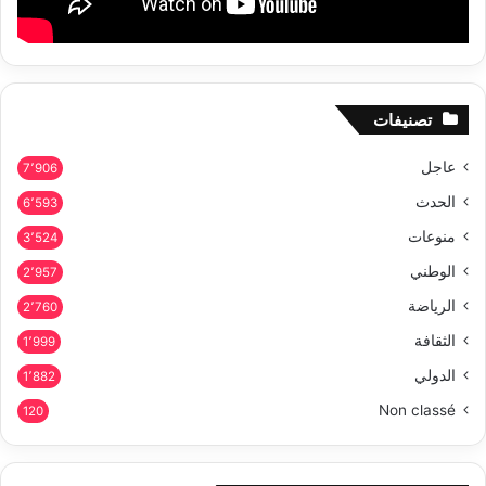
تصنيفات
عاجل
7٬906
الحدث
6٬593
منوعات
3٬524
الوطني
2٬957
الرياضة
2٬760
الثقافة
1٬999
الدولي
1٬882
Non classé
120