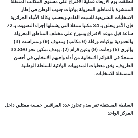
انطلقت يوم الأربعاء عملية الاقتراع على مستوى المكاتب المتنقلة
المنتشرة بالمناطق المعزولة بولايات جنوب الوطن في إطار
الانتخابات التشريعية للسبت القادم
.
وبحسب وكالة الأنباء الجزائرية
فإن الأمر يتعلق بـ 34 مكتبا متنقلا التي يشملها إجراء التصويت بـ 72
ساعة قبل موعد الاقتراع وتتوزع على مختلف المناطق المعزولة
والحدودية بولايات ورڤلة (6 مكاتب) وتندوف (9) وتمنراست (3)
وإليزي (5) وجانت (9) وعين ڤزام (2)، بهدف تمكين نحو 33.890
مسجلا في القوائم الانتخابية من أداء واجبهم الانتخابي في أحسن
الظروف، وفق معطيات المندوبيات الولائية للسلطة الوطنية
المستقلة للانتخابات
.
السلطة المستقلة تقر بعدم تجاوز عدد المراقبين خمسة ممثلين داخل
المركز الواحد